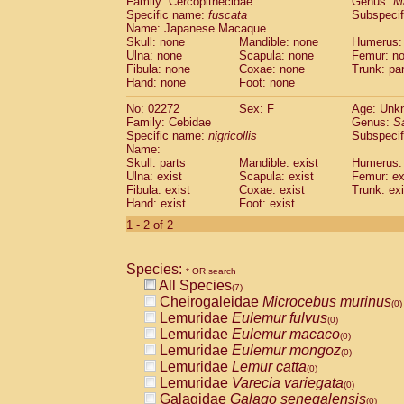
Family: Cercopithecidae
Genus:
M
Cebidae
Saguinus midas
(0)
Specific name:
fuscata
Subspeci
Cebidae
Saguinus mystax
(0)
Name: Japanese Macaque
Cebidae
Saguinus nigricollis
Skull: none
Mandible: none
(1)
Humerus:
Cebidae
Saguinus oedipus
Ulna: none
Scapula: none
Femur: n
(1)
Fibula: none
Coxae: none
Trunk: pa
Cebidae
Saguinus weddelli
(0)
Hand: none
Foot: none
Cebidae
Saguinus
spp.
(0)
Cebidae
Aotus trivirgatus
(0)
No: 02272
Sex: F
Age: Unk
Cebidae
Cebus albifrons
Family: Cebidae
Genus:
S
(0)
Cebidae
Cebus apella
Specific name:
nigricollis
Subspecif
(0)
Name:
Cebidae
Cebus capucinus
(0)
Skull: parts
Mandible: exist
Humerus: 
Cebidae
Cebus nigrivittatus
(0)
Ulna: exist
Scapula: exist
Femur: ex
Cebidae
Cebus
spp.
(0)
Fibula: exist
Coxae: exist
Trunk: exi
Cebidae
Saimiri boliviensis
Hand: exist
Foot: exist
(0)
Cebidae
Saimiri sciureus
(0)
1 - 2 of 2
Atelidae
Alouatta caraya
(0)
Atelidae
Alouatta fusca
(0)
Atelidae
Alouatta seniculus
Species:
(0)
* OR search
Atelidae
Alouatta
spp.
All Species
(0)
(7)
Atelidae
Ateles belzebuth
Cheirogaleidae
Microcebus murinus
(0)
(0)
Atelidae
Ateles geoffroyi
Lemuridae
Eulemur fulvus
(0)
(0)
Atelidae
Ateles paniscus
Lemuridae
Eulemur macaco
(0)
(0)
Atelidae
Ateles
spp.
Lemuridae
Eulemur mongoz
(0)
(0)
Atelidae
Lagothrix lagothricha
Lemuridae
Lemur catta
(0)
(0)
Atelidae
Lagothrix lagothricha cana
Lemuridae
Varecia variegata
(0)
(0)
Pitheciidae
Cacajao calvus rubicundu
Galagidae
Galago senegalensis
(0)