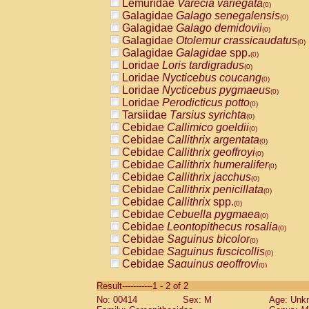
Lemuridae
Varecia variegata
(0)
Galagidae
Galago senegalensis
(0)
Galagidae
Galago demidovii
(0)
Galagidae
Otolemur crassicaudatus
(0)
Galagidae
Galagidae
spp.
(0)
Loridae
Loris tardigradus
(0)
Loridae
Nycticebus coucang
(0)
Loridae
Nycticebus pygmaeus
(0)
Loridae
Perodicticus potto
(0)
Tarsiidae
Tarsius syrichta
(0)
Cebidae
Callimico goeldii
(0)
Cebidae
Callithrix argentata
(0)
Cebidae
Callithrix geoffroyi
(0)
Cebidae
Callithrix humeralifer
(0)
Cebidae
Callithrix jacchus
(0)
Cebidae
Callithrix penicillata
(0)
Cebidae
Callithrix
spp.
(0)
Cebidae
Cebuella pygmaea
(0)
Cebidae
Leontopithecus rosalia
(0)
Cebidae
Saguinus bicolor
(0)
Cebidae
Saguinus fuscicollis
(0)
Cebidae
Saguinus geoffroyi
(0)
Cebidae
Saguinus imperator
(0)
Result-----------1 - 2 of 2
Cebidae
Saguinus labiatus
(0)
No: 00414
Sex: M
Age: Unk
Cebidae
Saguinus leucopus
(0)