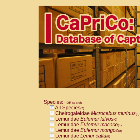
Species:
* OR search
All Species
(7)
Cheirogaleidae
Microcebus murinus
(0)
Lemuridae
Eulemur fulvus
(0)
Lemuridae
Eulemur macaco
(0)
Lemuridae
Eulemur mongoz
(0)
Lemuridae
Lemur catta
(0)