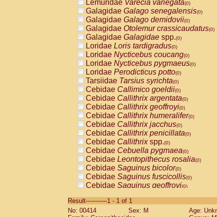
Lemuridae
Varecia variegata
(0)
Galagidae
Galago senegalensis
(0)
Galagidae
Galago demidovii
(0)
Galagidae
Otolemur crassicaudatus
(0)
Galagidae
Galagidae
spp.
(0)
Loridae
Loris tardigradus
(0)
Loridae
Nycticebus coucang
(0)
Loridae
Nycticebus pygmaeus
(0)
Loridae
Perodicticus potto
(0)
Tarsiidae
Tarsius syrichta
(0)
Cebidae
Callimico goeldii
(0)
Cebidae
Callithrix argentata
(0)
Cebidae
Callithrix geoffroyi
(0)
Cebidae
Callithrix humeralifer
(0)
Cebidae
Callithrix jacchus
(0)
Cebidae
Callithrix penicillata
(0)
Cebidae
Callithrix
spp.
(0)
Cebidae
Cebuella pygmaea
(0)
Cebidae
Leontopithecus rosalia
(0)
Cebidae
Saguinus bicolor
(0)
Cebidae
Saguinus fuscicollis
(0)
Cebidae
Saguinus geoffroyi
(0)
Cebidae
Saguinus imperator
(0)
Result-----------1 - 1 of 1
Cebidae
Saguinus labiatus
(0)
No: 00414
Sex: M
Age: Unk
Cebidae
Saguinus leucopus
(0)