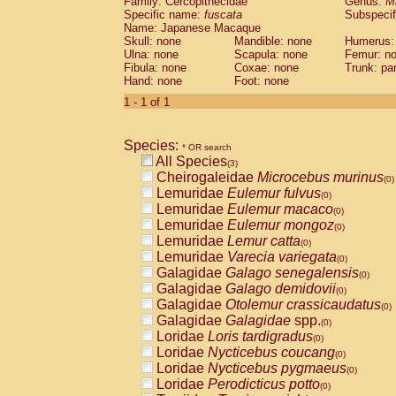
Family: Cercopithecidae
Genus:
M
Cebidae
Saguinus midas
(0)
Specific name:
fuscata
Subspeci
Cebidae
Saguinus mystax
(0)
Name: Japanese Macaque
Cebidae
Saguinus nigricollis
Skull: none
Mandible: none
(0)
Humerus:
Cebidae
Saguinus oedipus
Ulna: none
Scapula: none
Femur: n
(1)
Fibula: none
Coxae: none
Trunk: pa
Cebidae
Saguinus weddelli
(0)
Hand: none
Foot: none
Cebidae
Saguinus
spp.
(0)
Cebidae
Aotus trivirgatus
1 - 1 of 1
(0)
Cebidae
Cebus albifrons
(0)
Cebidae
Cebus apella
(0)
Species:
Cebidae
Cebus capucinus
* OR search
(0)
All Species
Cebidae
Cebus nigrivittatus
(3)
(0)
Cheirogaleidae
Microcebus murinus
Cebidae
Cebus
spp.
(0)
(0)
Lemuridae
Eulemur fulvus
Cebidae
Saimiri boliviensis
(0)
(0)
Lemuridae
Eulemur macaco
Cebidae
Saimiri sciureus
(0)
(0)
Lemuridae
Eulemur mongoz
Atelidae
Alouatta caraya
(0)
(0)
Lemuridae
Lemur catta
Atelidae
Alouatta fusca
(0)
(0)
Lemuridae
Varecia variegata
Atelidae
Alouatta seniculus
(0)
(0)
Galagidae
Galago senegalensis
Atelidae
Alouatta
spp.
(0)
(0)
Galagidae
Galago demidovii
Atelidae
Ateles belzebuth
(0)
(0)
Galagidae
Otolemur crassicaudatus
Atelidae
Ateles geoffroyi
(0)
(0)
Galagidae
Galagidae
spp.
Atelidae
Ateles paniscus
(0)
(0)
Loridae
Loris tardigradus
Atelidae
Ateles
spp.
(0)
(0)
Loridae
Nycticebus coucang
Atelidae
Lagothrix lagothricha
(0)
(0)
Loridae
Nycticebus pygmaeus
Atelidae
Lagothrix lagothricha cana
(0)
(0)
Loridae
Perodicticus potto
Pitheciidae
Cacajao calvus rubicundu
(0)