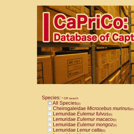
Species:
* OR search
All Species
(3)
Cheirogaleidae
Microcebus murinus
(0)
Lemuridae
Eulemur fulvus
(0)
Lemuridae
Eulemur macaco
(0)
Lemuridae
Eulemur mongoz
(0)
Lemuridae
Lemur catta
(0)