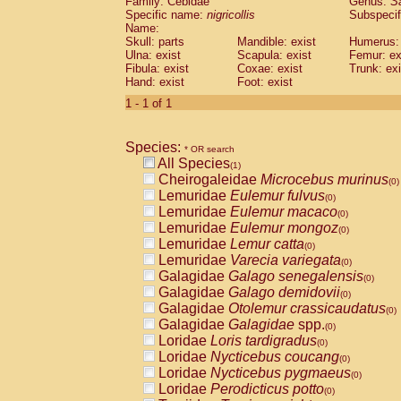
Family: Cebidae
Genus:
S
Cebidae
Saguinus midas
(0)
Specific name:
nigricollis
Subspecif
Cebidae
Saguinus mystax
(0)
Name:
Cebidae
Saguinus nigricollis
Skull: parts
Mandible: exist
(1)
Humerus: 
Cebidae
Saguinus oedipus
Ulna: exist
Scapula: exist
Femur: ex
(0)
Fibula: exist
Coxae: exist
Trunk: exi
Cebidae
Saguinus weddelli
(0)
Hand: exist
Foot: exist
Cebidae
Saguinus
spp.
(0)
Cebidae
Aotus trivirgatus
1 - 1 of 1
(0)
Cebidae
Cebus albifrons
(0)
Cebidae
Cebus apella
(0)
Species:
Cebidae
Cebus capucinus
* OR search
(0)
All Species
Cebidae
Cebus nigrivittatus
(1)
(0)
Cheirogaleidae
Microcebus murinus
Cebidae
Cebus
spp.
(0)
(0)
Lemuridae
Eulemur fulvus
Cebidae
Saimiri boliviensis
(0)
(0)
Lemuridae
Eulemur macaco
Cebidae
Saimiri sciureus
(0)
(0)
Lemuridae
Eulemur mongoz
Atelidae
Alouatta caraya
(0)
(0)
Lemuridae
Lemur catta
Atelidae
Alouatta fusca
(0)
(0)
Lemuridae
Varecia variegata
Atelidae
Alouatta seniculus
(0)
(0)
Galagidae
Galago senegalensis
Atelidae
Alouatta
spp.
(0)
(0)
Galagidae
Galago demidovii
Atelidae
Ateles belzebuth
(0)
(0)
Galagidae
Otolemur crassicaudatus
Atelidae
Ateles geoffroyi
(0)
(0)
Galagidae
Galagidae
spp.
Atelidae
Ateles paniscus
(0)
(0)
Loridae
Loris tardigradus
Atelidae
Ateles
spp.
(0)
(0)
Loridae
Nycticebus coucang
Atelidae
Lagothrix lagothricha
(0)
(0)
Loridae
Nycticebus pygmaeus
Atelidae
Lagothrix lagothricha cana
(0)
(0)
Loridae
Perodicticus potto
Pitheciidae
Cacajao calvus rubicundu
(0)