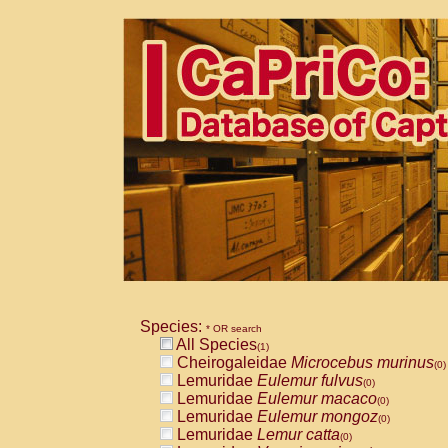
Species:
* OR search
All Species
(1)
Cheirogaleidae
Microcebus murinus
(0)
Lemuridae
Eulemur fulvus
(0)
Lemuridae
Eulemur macaco
(0)
Lemuridae
Eulemur mongoz
(0)
Lemuridae
Lemur catta
(0)