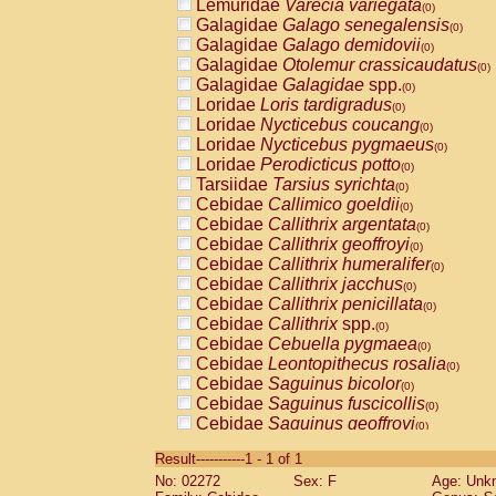
Lemuridae
Varecia variegata
(0)
Galagidae
Galago senegalensis
(0)
Galagidae
Galago demidovii
(0)
Galagidae
Otolemur crassicaudatus
(0)
Galagidae
Galagidae
spp.
(0)
Loridae
Loris tardigradus
(0)
Loridae
Nycticebus coucang
(0)
Loridae
Nycticebus pygmaeus
(0)
Loridae
Perodicticus potto
(0)
Tarsiidae
Tarsius syrichta
(0)
Cebidae
Callimico goeldii
(0)
Cebidae
Callithrix argentata
(0)
Cebidae
Callithrix geoffroyi
(0)
Cebidae
Callithrix humeralifer
(0)
Cebidae
Callithrix jacchus
(0)
Cebidae
Callithrix penicillata
(0)
Cebidae
Callithrix
spp.
(0)
Cebidae
Cebuella pygmaea
(0)
Cebidae
Leontopithecus rosalia
(0)
Cebidae
Saguinus bicolor
(0)
Cebidae
Saguinus fuscicollis
(0)
Cebidae
Saguinus geoffroyi
(0)
Cebidae
Saguinus imperator
(0)
Result-----------1 - 1 of 1
Cebidae
Saguinus labiatus
(0)
No: 02272
Sex: F
Age: Unk
Cebidae
Saguinus leucopus
(0)