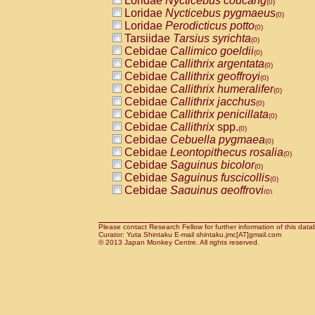
Loridae
Nycticebus coucang
(0)
Cercopithecidae
Cercopithecus lhoest
Loridae
Nycticebus pygmaeus
(0)
Cercopithecidae
Cercopithecus mitis
(0
Loridae
Perodicticus potto
(0)
Cercopithecidae
Cercopithecus mitis 
Tarsiidae
Tarsius syrichta
(0)
Cercopithecidae
Cercopithecus mitis 
Cebidae
Callimico goeldii
(0)
Cercopithecidae
Cercopithecus mona
Cebidae
Callithrix argentata
(0)
Cercopithecidae
Cercopithecus negle
Cebidae
Callithrix geoffroyi
(0)
Cercopithecidae
Cercopithecus nigrovi
Cebidae
Callithrix humeralifer
(0)
Cercopithecidae
Cercopithecus petauri
Cebidae
Callithrix jacchus
(0)
Cercopithecidae
Cercopithecus
spp.
(0)
Cebidae
Callithrix penicillata
(0)
Cercopithecidae
Chlorocebus aethiop
Cebidae
Callithrix
spp.
(0)
Cercopithecidae
Chlorocebus pygeryt
Cebidae
Cebuella pygmaea
(0)
Cercopithecidae
Erythrocebus patas
(0)
Cebidae
Leontopithecus rosalia
(0)
Cercopithecidae
Miopithecus talapoin
Cebidae
Saguinus bicolor
(0)
Cercopithecidae
Cercopithecinae
spp
Cebidae
Saguinus fuscicollis
(0)
Cercopithecidae
Colobus angolensis
(0
Cebidae
Saguinus geoffroyi
(0)
Cercopithecidae
Colobus guereza
(0)
Cebidae
Saguinus imperator
(0)
Cercopithecidae
Colobus polykomos
(0
Cebidae
Saguinus labiatus
(0)
Cercopithecidae
Piliocolobus badius
(0
Cebidae
Saguinus leucopus
Please contact Research Fellow for further information of this data
(0)
Curator: Yuta Shintaku E-mail shintaku.jmc[AT]gmail.com
Cercopithecidae
Kasi senex vetulus
(0)
Cebidae
Saguinus midas
© 2013 Japan Monkey Centre. All rights reserved.
(0)
Cercopithecidae
Kasi senex
(0)
Cebidae
Saguinus mystax
(0)
Cercopithecidae
Nasalis larvatus
(0)
Cebidae
Saguinus nigricollis
(1)
Cercopithecidae
Presbytes melaloph
Cebidae
Saguinus oedipus
(1)
Cercopithecidae
Pygathrix nemaeus
(0)
Cebidae
Saguinus weddelli
(0)
Cercopithecidae
Semnopithecus entel
Cebidae
Saguinus
spp.
(0)
Cercopithecidae
Trachypithecus crista