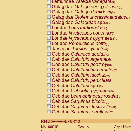
Lemuridae
Varecia variegata
(0)
Galagidae
Galago senegalensis
(0)
Galagidae
Galago demidovii
(0)
Galagidae
Otolemur crassicaudatus
(0)
Galagidae
Galagidae
spp.
(0)
Loridae
Loris tardigradus
(0)
Loridae
Nycticebus coucang
(0)
Loridae
Nycticebus pygmaeus
(0)
Loridae
Perodicticus potto
(0)
Tarsiidae
Tarsius syrichta
(0)
Cebidae
Callimico goeldii
(0)
Cebidae
Callithrix argentata
(0)
Cebidae
Callithrix geoffroyi
(0)
Cebidae
Callithrix humeralifer
(0)
Cebidae
Callithrix jacchus
(0)
Cebidae
Callithrix penicillata
(0)
Cebidae
Callithrix
spp.
(0)
Cebidae
Cebuella pygmaea
(0)
Cebidae
Leontopithecus rosalia
(0)
Cebidae
Saguinus bicolor
(0)
Cebidae
Saguinus fuscicollis
(0)
Cebidae
Saguinus geoffroyi
(0)
Cebidae
Saguinus imperator
(0)
Result-----------1 - 8 of 8
Cebidae
Saguinus labiatus
(0)
No: 00018
Sex: M
Age: Unk
Cebidae
Saguinus leucopus
(0)