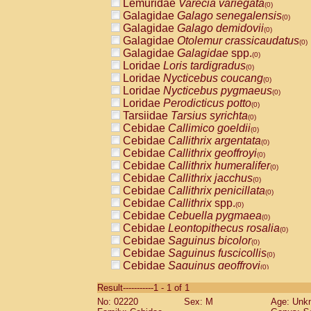
Lemuridae
Varecia variegata
(0)
Galagidae
Galago senegalensis
(0)
Galagidae
Galago demidovii
(0)
Galagidae
Otolemur crassicaudatus
(0)
Galagidae
Galagidae
spp.
(0)
Loridae
Loris tardigradus
(0)
Loridae
Nycticebus coucang
(0)
Loridae
Nycticebus pygmaeus
(0)
Loridae
Perodicticus potto
(0)
Tarsiidae
Tarsius syrichta
(0)
Cebidae
Callimico goeldii
(0)
Cebidae
Callithrix argentata
(0)
Cebidae
Callithrix geoffroyi
(0)
Cebidae
Callithrix humeralifer
(0)
Cebidae
Callithrix jacchus
(0)
Cebidae
Callithrix penicillata
(0)
Cebidae
Callithrix
spp.
(0)
Cebidae
Cebuella pygmaea
(0)
Cebidae
Leontopithecus rosalia
(0)
Cebidae
Saguinus bicolor
(0)
Cebidae
Saguinus fuscicollis
(0)
Cebidae
Saguinus geoffroyi
(0)
Cebidae
Saguinus imperator
(0)
Result-----------1 - 1 of 1
Cebidae
Saguinus labiatus
(0)
No: 02220
Sex: M
Age: Unk
Cebidae
Saguinus leucopus
(0)