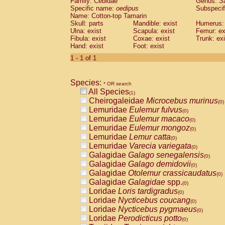
Family: Cebidae
Genus:
S
Cebidae
Saguinus midas
(0)
Specific name:
oedipus
Subspecif
Cebidae
Saguinus mystax
(0)
Name: Cotton-top Tamarin
Cebidae
Saguinus nigricollis
Skull: parts
Mandible: exist
(0)
Humerus: 
Cebidae
Saguinus oedipus
Ulna: exist
Scapula: exist
Femur: ex
(1)
Fibula: exist
Coxae: exist
Trunk: exi
Cebidae
Saguinus weddelli
(0)
Hand: exist
Foot: exist
Cebidae
Saguinus
spp.
(0)
Cebidae
Aotus trivirgatus
1 - 1 of 1
(0)
Cebidae
Cebus albifrons
(0)
Cebidae
Cebus apella
(0)
Species:
Cebidae
Cebus capucinus
* OR search
(0)
All Species
Cebidae
Cebus nigrivittatus
(1)
(0)
Cheirogaleidae
Microcebus murinus
Cebidae
Cebus
spp.
(0)
(0)
Lemuridae
Eulemur fulvus
Cebidae
Saimiri boliviensis
(0)
(0)
Lemuridae
Eulemur macaco
Cebidae
Saimiri sciureus
(0)
(0)
Lemuridae
Eulemur mongoz
Atelidae
Alouatta caraya
(0)
(0)
Lemuridae
Lemur catta
Atelidae
Alouatta fusca
(0)
(0)
Lemuridae
Varecia variegata
Atelidae
Alouatta seniculus
(0)
(0)
Galagidae
Galago senegalensis
Atelidae
Alouatta
spp.
(0)
(0)
Galagidae
Galago demidovii
Atelidae
Ateles belzebuth
(0)
(0)
Galagidae
Otolemur crassicaudatus
Atelidae
Ateles geoffroyi
(0)
(0)
Galagidae
Galagidae
spp.
Atelidae
Ateles paniscus
(0)
(0)
Loridae
Loris tardigradus
Atelidae
Ateles
spp.
(0)
(0)
Loridae
Nycticebus coucang
Atelidae
Lagothrix lagothricha
(0)
(0)
Loridae
Nycticebus pygmaeus
Atelidae
Lagothrix lagothricha cana
(0)
(0)
Loridae
Perodicticus potto
Pitheciidae
Cacajao calvus rubicundu
(0)