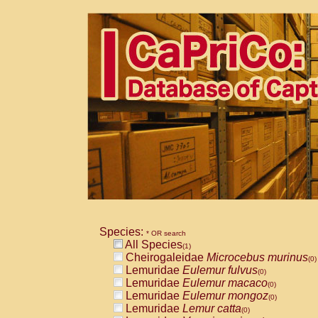
Species:
* OR search
All Species
(1)
Cheirogaleidae
Microcebus murinus
(0)
Lemuridae
Eulemur fulvus
(0)
Lemuridae
Eulemur macaco
(0)
Lemuridae
Eulemur mongoz
(0)
Lemuridae
Lemur catta
(0)