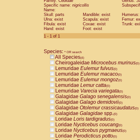
Family: Cebidae
Genus:
S
Cebidae
Saguinus midas
(0)
Specific name:
nigricollis
Subspecif
Cebidae
Saguinus mystax
(0)
Name:
Cebidae
Saguinus nigricollis
Skull: parts
Mandible: exist
(1)
Humerus: 
Cebidae
Saguinus oedipus
Ulna: exist
Scapula: exist
Femur: ex
(0)
Fibula: exist
Coxae: exist
Trunk: exi
Cebidae
Saguinus weddelli
(0)
Hand: exist
Foot: exist
Cebidae
Saguinus
spp.
(0)
Cebidae
Aotus trivirgatus
1 - 1 of 1
(0)
Cebidae
Cebus albifrons
(0)
Cebidae
Cebus apella
(0)
Species:
Cebidae
Cebus capucinus
* OR search
(0)
All Species
Cebidae
Cebus nigrivittatus
(4)
(0)
Cheirogaleidae
Microcebus murinus
Cebidae
Cebus
spp.
(0)
(0)
Lemuridae
Eulemur fulvus
Cebidae
Saimiri boliviensis
(0)
(0)
Lemuridae
Eulemur macaco
Cebidae
Saimiri sciureus
(0)
(0)
Lemuridae
Eulemur mongoz
Atelidae
Alouatta caraya
(0)
(0)
Lemuridae
Lemur catta
Atelidae
Alouatta fusca
(0)
(0)
Lemuridae
Varecia variegata
Atelidae
Alouatta seniculus
(0)
(0)
Galagidae
Galago senegalensis
Atelidae
Alouatta
spp.
(0)
(0)
Galagidae
Galago demidovii
Atelidae
Ateles belzebuth
(0)
(0)
Galagidae
Otolemur crassicaudatus
Atelidae
Ateles geoffroyi
(0)
(0)
Galagidae
Galagidae
spp.
Atelidae
Ateles paniscus
(0)
(0)
Loridae
Loris tardigradus
Atelidae
Ateles
spp.
(0)
(0)
Loridae
Nycticebus coucang
Atelidae
Lagothrix lagothricha
(0)
(0)
Loridae
Nycticebus pygmaeus
Atelidae
Lagothrix lagothricha cana
(0)
(0)
Loridae
Perodicticus potto
Pitheciidae
Cacajao calvus rubicundu
(0)