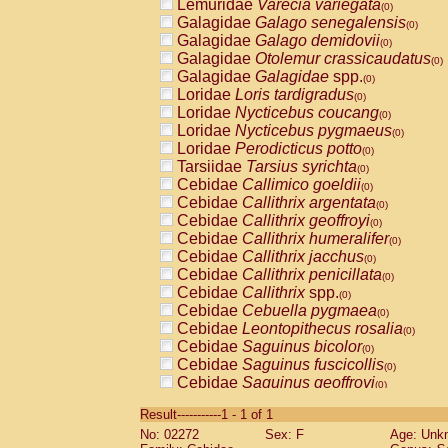
Lemuridae
Varecia variegata
(0)
Galagidae
Galago senegalensis
(0)
Galagidae
Galago demidovii
(0)
Galagidae
Otolemur crassicaudatus
(0)
Galagidae
Galagidae
spp.
(0)
Loridae
Loris tardigradus
(0)
Loridae
Nycticebus coucang
(0)
Loridae
Nycticebus pygmaeus
(0)
Loridae
Perodicticus potto
(0)
Tarsiidae
Tarsius syrichta
(0)
Cebidae
Callimico goeldii
(0)
Cebidae
Callithrix argentata
(0)
Cebidae
Callithrix geoffroyi
(0)
Cebidae
Callithrix humeralifer
(0)
Cebidae
Callithrix jacchus
(0)
Cebidae
Callithrix penicillata
(0)
Cebidae
Callithrix
spp.
(0)
Cebidae
Cebuella pygmaea
(0)
Cebidae
Leontopithecus rosalia
(0)
Cebidae
Saguinus bicolor
(0)
Cebidae
Saguinus fuscicollis
(0)
Cebidae
Saguinus geoffroyi
(0)
Cebidae
Saguinus imperator
(0)
Result-----------1 - 1 of 1
Cebidae
Saguinus labiatus
(0)
No: 02272
Sex: F
Age: Unk
Cebidae
Saguinus leucopus
(0)