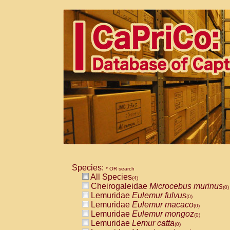
Species:
* OR search
All Species
(4)
Cheirogaleidae
Microcebus murinus
(0)
Lemuridae
Eulemur fulvus
(0)
Lemuridae
Eulemur macaco
(0)
Lemuridae
Eulemur mongoz
(0)
Lemuridae
Lemur catta
(0)