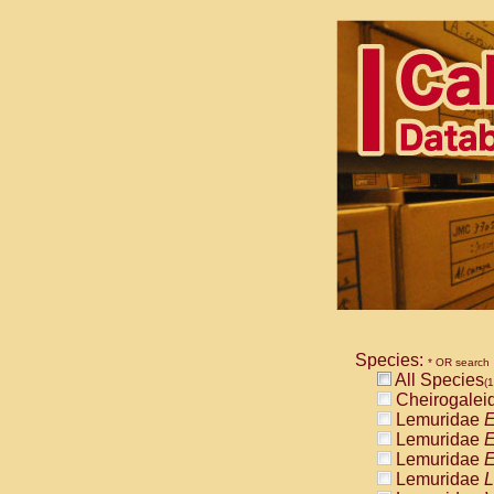
Species:
* OR search
All Species
(1
Cheirogalei
Lemuridae
E
Lemuridae
E
Lemuridae
E
Lemuridae
L