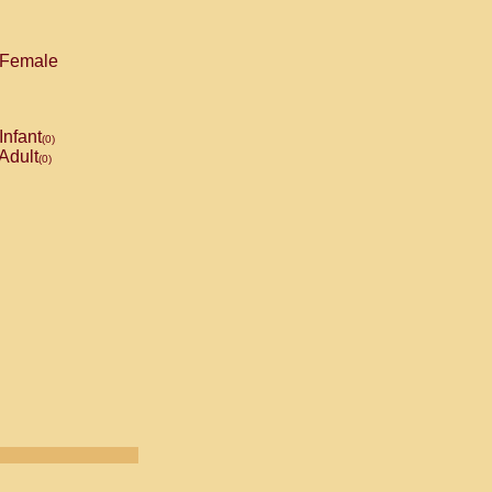
Female
Infant
(0)
Adult
(0)