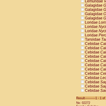
Lemuridae
V
Galagidae
G
Galagidae
G
Galagidae
O
Galagidae
G
Loridae
Lori
Loridae
Nyc
Loridae
Nyc
Loridae
Pero
Tarsiidae
Ta
Cebidae
Cal
Cebidae
Cal
Cebidae
Cal
Cebidae
Cal
Cebidae
Cal
Cebidae
Cal
Cebidae
Cal
Cebidae
Ce
Cebidae
Leo
Cebidae
Sag
Cebidae
Sag
Cebidae
Sag
Cebidae
Sag
Result-----------1 - 1 of
Cebidae
Sag
No: 02272
Cebidae
Sa