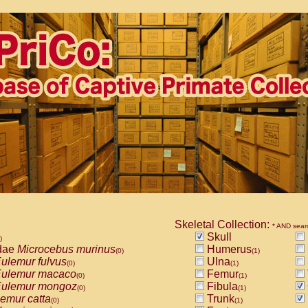
Skeletal Collection:
* AND sear
Skull
)
dae
Microcebus murinus
Humerus
(0)
(1)
ulemur fulvus
Ulna
(0)
(1)
ulemur macaco
Femur
(0)
(1)
ulemur mongoz
Fibula
(0)
(1)
emur catta
Trunk
(0)
(1)