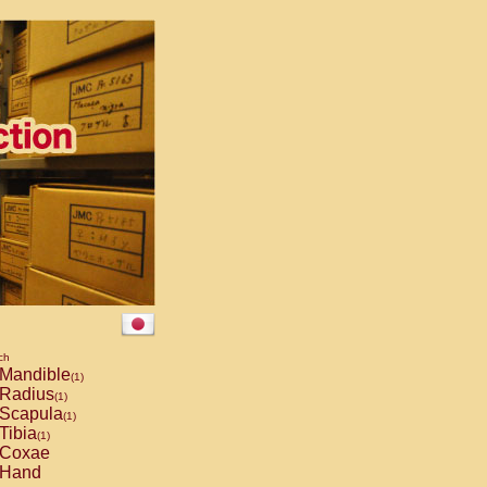
ch
Mandible
(1)
Radius
(1)
Scapula
(1)
Tibia
(1)
Coxae
Hand