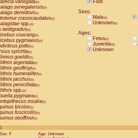
arecia variegata
Foot
(0)
alago senegalensis
(0)
Sexs:
alago demidovii
(0)
Male
tolemur crassicaudatus
(0)
(0)
Unknown
alagidae
spp.
(0)
(0)
s tardigradus
(0)
Ages:
ticebus coucang
(0)
Fetus
(0)
ticebus pygmaeus
(0)
Juvenile
(0)
dicticus potto
(0)
Unknown
rsius syrichta
(0)
limico goeldii
(0)
lithrix argentata
(0)
lithrix geoffroyi
(0)
lithrix humeralifer
(0)
lithrix jacchus
(0)
lithrix penicillata
(0)
lithrix
spp.
(0)
buella pygmaea
(0)
ntopithecus rosalia
(0)
uinus bicolor
(0)
uinus fuscicollis
(0)
uinus geoffroyi
(0)
uinus imperator
(0)
 1
uinus labiatus
(0)
Sex: F
Age: Unknown
guinus leucopus
(0)