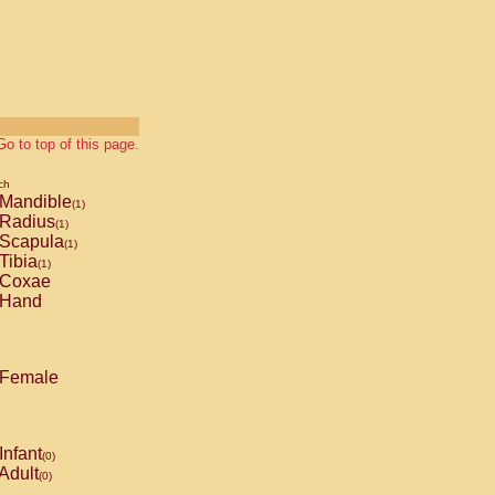
Go to top of this page.
ch
Mandible
(1)
Radius
(1)
Scapula
(1)
Tibia
(1)
Coxae
Hand
Female
Infant
(0)
Adult
(0)