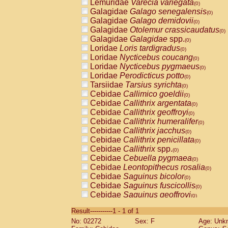
Lemuridae
Varecia variegata
(0)
Galagidae
Galago senegalensis
(0)
Galagidae
Galago demidovii
(0)
Galagidae
Otolemur crassicaudatus
(0)
Galagidae
Galagidae
spp.
(0)
Loridae
Loris tardigradus
(0)
Loridae
Nycticebus coucang
(0)
Loridae
Nycticebus pygmaeus
(0)
Loridae
Perodicticus potto
(0)
Tarsiidae
Tarsius syrichta
(0)
Cebidae
Callimico goeldii
(0)
Cebidae
Callithrix argentata
(0)
Cebidae
Callithrix geoffroyi
(0)
Cebidae
Callithrix humeralifer
(0)
Cebidae
Callithrix jacchus
(0)
Cebidae
Callithrix penicillata
(0)
Cebidae
Callithrix
spp.
(0)
Cebidae
Cebuella pygmaea
(0)
Cebidae
Leontopithecus rosalia
(0)
Cebidae
Saguinus bicolor
(0)
Cebidae
Saguinus fuscicollis
(0)
Cebidae
Saguinus geoffroyi
(0)
Cebidae
Saguinus imperator
(0)
Result-----------1 - 1 of 1
Cebidae
Saguinus labiatus
(0)
No: 02272
Sex: F
Age: Unk
Cebidae
Saguinus leucopus
(0)