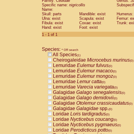
Family: Cebidae
Genus:
S
Cebidae
Saguinus midas
(0)
Specific name:
nigricollis
Subspecif
Cebidae
Saguinus mystax
(0)
Name:
Cebidae
Saguinus nigricollis
Skull: parts
Mandible: exist
(1)
Humerus: 
Cebidae
Saguinus oedipus
Ulna: exist
Scapula: exist
Femur: ex
(0)
Fibula: exist
Coxae: exist
Trunk: exi
Cebidae
Saguinus weddelli
(0)
Hand: exist
Foot: exist
Cebidae
Saguinus
spp.
(0)
Cebidae
Aotus trivirgatus
1 - 1 of 1
(0)
Cebidae
Cebus albifrons
(0)
Cebidae
Cebus apella
(0)
Species:
Cebidae
Cebus capucinus
* OR search
(0)
All Species
Cebidae
Cebus nigrivittatus
(1)
(0)
Cheirogaleidae
Microcebus murinus
Cebidae
Cebus
spp.
(0)
(0)
Lemuridae
Eulemur fulvus
Cebidae
Saimiri boliviensis
(0)
(0)
Lemuridae
Eulemur macaco
Cebidae
Saimiri sciureus
(0)
(0)
Lemuridae
Eulemur mongoz
Atelidae
Alouatta caraya
(0)
(0)
Lemuridae
Lemur catta
Atelidae
Alouatta fusca
(0)
(0)
Lemuridae
Varecia variegata
Atelidae
Alouatta seniculus
(0)
(0)
Galagidae
Galago senegalensis
Atelidae
Alouatta
spp.
(0)
(0)
Galagidae
Galago demidovii
Atelidae
Ateles belzebuth
(0)
(0)
Galagidae
Otolemur crassicaudatus
Atelidae
Ateles geoffroyi
(0)
(0)
Galagidae
Galagidae
spp.
Atelidae
Ateles paniscus
(0)
(0)
Loridae
Loris tardigradus
Atelidae
Ateles
spp.
(0)
(0)
Loridae
Nycticebus coucang
Atelidae
Lagothrix lagothricha
(0)
(0)
Loridae
Nycticebus pygmaeus
Atelidae
Lagothrix lagothricha cana
(0)
(0)
Loridae
Perodicticus potto
Pitheciidae
Cacajao calvus rubicundu
(0)