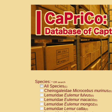
Species:
* OR search
All Species
(1)
Cheirogaleidae
Microcebus murinus
(0)
Lemuridae
Eulemur fulvus
(0)
Lemuridae
Eulemur macaco
(0)
Lemuridae
Eulemur mongoz
(0)
Lemuridae
Lemur catta
(0)