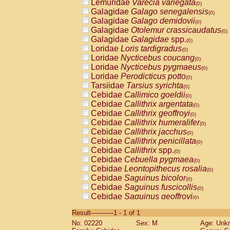
Lemuridae
Varecia variegata
(0)
Galagidae
Galago senegalensis
(0)
Galagidae
Galago demidovii
(0)
Galagidae
Otolemur crassicaudatus
(0)
Galagidae
Galagidae
spp.
(0)
Loridae
Loris tardigradus
(0)
Loridae
Nycticebus coucang
(0)
Loridae
Nycticebus pygmaeus
(0)
Loridae
Perodicticus potto
(0)
Tarsiidae
Tarsius syrichta
(0)
Cebidae
Callimico goeldii
(0)
Cebidae
Callithrix argentata
(0)
Cebidae
Callithrix geoffroyi
(0)
Cebidae
Callithrix humeralifer
(0)
Cebidae
Callithrix jacchus
(0)
Cebidae
Callithrix penicillata
(0)
Cebidae
Callithrix
spp.
(0)
Cebidae
Cebuella pygmaea
(0)
Cebidae
Leontopithecus rosalia
(0)
Cebidae
Saguinus bicolor
(0)
Cebidae
Saguinus fuscicollis
(0)
Cebidae
Saguinus geoffroyi
(0)
Cebidae
Saguinus imperator
(0)
Result-----------1 - 1 of 1
Cebidae
Saguinus labiatus
(0)
No: 02220
Sex: M
Age: Unk
Cebidae
Saguinus leucopus
(0)