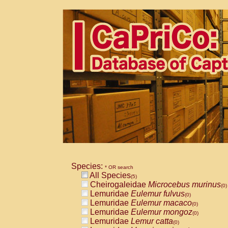
Species:
* OR search
All Species
(5)
Cheirogaleidae
Microcebus murinus
(0)
Lemuridae
Eulemur fulvus
(0)
Lemuridae
Eulemur macaco
(0)
Lemuridae
Eulemur mongoz
(0)
Lemuridae
Lemur catta
(0)