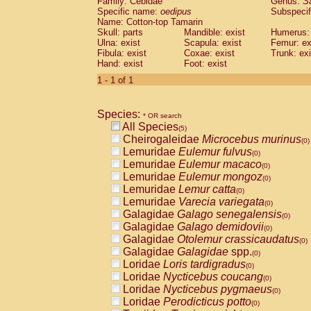
Family: Cebidae
Genus:
S
Cebidae
Saguinus midas
(0)
Specific name:
oedipus
Subspecif
Cebidae
Saguinus mystax
(0)
Name: Cotton-top Tamarin
Cebidae
Saguinus nigricollis
Skull: parts
Mandible: exist
(1)
Humerus: 
Cebidae
Saguinus oedipus
Ulna: exist
Scapula: exist
Femur: ex
(1)
Fibula: exist
Coxae: exist
Trunk: exi
Cebidae
Saguinus weddelli
(0)
Hand: exist
Foot: exist
Cebidae
Saguinus
spp.
(0)
Cebidae
Aotus trivirgatus
1 - 1 of 1
(0)
Cebidae
Cebus albifrons
(0)
Cebidae
Cebus apella
(0)
Species:
Cebidae
Cebus capucinus
* OR search
(0)
All Species
Cebidae
Cebus nigrivittatus
(5)
(0)
Cheirogaleidae
Microcebus murinus
Cebidae
Cebus
spp.
(0)
(0)
Lemuridae
Eulemur fulvus
Cebidae
Saimiri boliviensis
(0)
(0)
Lemuridae
Eulemur macaco
Cebidae
Saimiri sciureus
(0)
(0)
Lemuridae
Eulemur mongoz
Atelidae
Alouatta caraya
(0)
(0)
Lemuridae
Lemur catta
Atelidae
Alouatta fusca
(0)
(0)
Lemuridae
Varecia variegata
Atelidae
Alouatta seniculus
(0)
(0)
Galagidae
Galago senegalensis
Atelidae
Alouatta
spp.
(0)
(0)
Galagidae
Galago demidovii
Atelidae
Ateles belzebuth
(0)
(0)
Galagidae
Otolemur crassicaudatus
Atelidae
Ateles geoffroyi
(0)
(0)
Galagidae
Galagidae
spp.
Atelidae
Ateles paniscus
(0)
(0)
Loridae
Loris tardigradus
Atelidae
Ateles
spp.
(0)
(0)
Loridae
Nycticebus coucang
Atelidae
Lagothrix lagothricha
(0)
(0)
Loridae
Nycticebus pygmaeus
Atelidae
Lagothrix lagothricha cana
(0)
(0)
Loridae
Perodicticus potto
Pitheciidae
Cacajao calvus rubicundu
(0)