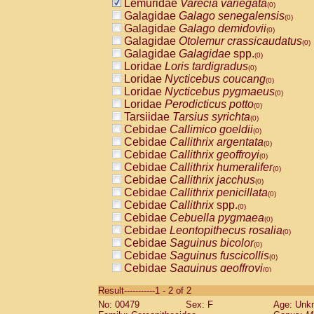
Lemuridae
Varecia variegata
(0)
Galagidae
Galago senegalensis
(0)
Galagidae
Galago demidovii
(0)
Galagidae
Otolemur crassicaudatus
(0)
Galagidae
Galagidae
spp.
(0)
Loridae
Loris tardigradus
(0)
Loridae
Nycticebus coucang
(0)
Loridae
Nycticebus pygmaeus
(0)
Loridae
Perodicticus potto
(0)
Tarsiidae
Tarsius syrichta
(0)
Cebidae
Callimico goeldii
(0)
Cebidae
Callithrix argentata
(0)
Cebidae
Callithrix geoffroyi
(0)
Cebidae
Callithrix humeralifer
(0)
Cebidae
Callithrix jacchus
(0)
Cebidae
Callithrix penicillata
(0)
Cebidae
Callithrix
spp.
(0)
Cebidae
Cebuella pygmaea
(0)
Cebidae
Leontopithecus rosalia
(0)
Cebidae
Saguinus bicolor
(0)
Cebidae
Saguinus fuscicollis
(0)
Cebidae
Saguinus geoffroyi
(0)
Cebidae
Saguinus imperator
(0)
Result-----------1 - 2 of 2
Cebidae
Saguinus labiatus
(0)
No: 00479
Sex: F
Age: Unk
Cebidae
Saguinus leucopus
(0)