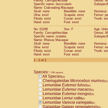
Family: Cercopithecidae
Genus:
M
Cebidae
Saguinus midas
(0)
Specific name:
fascicularis
Subspecif
Cebidae
Saguinus mystax
(0)
Name: Crab-eating Macaque
Cebidae
Saguinus nigricollis
Skull: none
Mandible: none
(1)
Humerus: 
Cebidae
Saguinus oedipus
Ulna: exist
Scapula: exist
Femur: pa
(0)
Fibula: exist
Coxae: exist
Trunk: exi
Cebidae
Saguinus weddelli
(0)
Hand: exist
Foot: exist
Cebidae
Saguinus
spp.
(0)
Cebidae
Aotus trivirgatus
(0)
No: 01188
Sex: F
Age: Unk
Cebidae
Cebus albifrons
Family: Cercopithecidae
Genus:
M
(0)
Cebidae
Cebus apella
Specific name:
mulatta
Subspecif
(0)
Name: Rhesus Macaque
Cebidae
Cebus capucinus
(0)
Skull: none
Mandible: none
Humerus: 
Cebidae
Cebus nigrivittatus
(0)
Ulna: exist
Scapula: exist
Femur: ex
Cebidae
Cebus
spp.
(0)
Fibula: exist
Coxae: exist
Trunk: exi
Cebidae
Saimiri boliviensis
Hand: exist
Foot: exist
(0)
Cebidae
Saimiri sciureus
(0)
1 - 2 of 2
Atelidae
Alouatta caraya
(0)
Atelidae
Alouatta fusca
(0)
Atelidae
Alouatta seniculus
Species:
(0)
* OR search
Atelidae
Alouatta
spp.
All Species
(0)
(4)
Atelidae
Ateles belzebuth
Cheirogaleidae
Microcebus murinus
(0)
(0)
Atelidae
Ateles geoffroyi
Lemuridae
Eulemur fulvus
(0)
(0)
Atelidae
Ateles paniscus
Lemuridae
Eulemur macaco
(0)
(0)
Atelidae
Ateles
spp.
Lemuridae
Eulemur mongoz
(0)
(0)
Atelidae
Lagothrix lagothricha
Lemuridae
Lemur catta
(0)
(0)
Atelidae
Lagothrix lagothricha cana
Lemuridae
Varecia variegata
(0)
(0)
Pitheciidae
Cacajao calvus rubicundu
Galagidae
Galago senegalensis
(0)