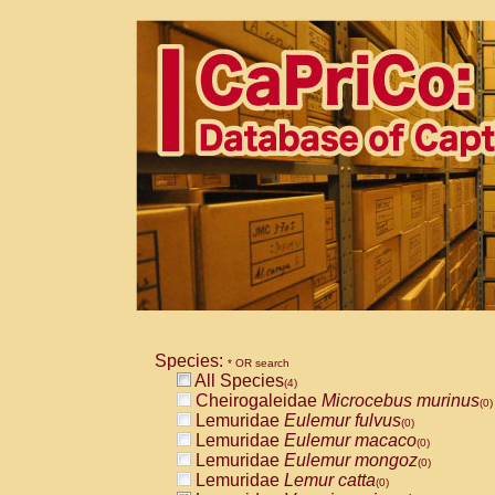
Species:
* OR search
All Species
(4)
Cheirogaleidae
Microcebus murinus
(0)
Lemuridae
Eulemur fulvus
(0)
Lemuridae
Eulemur macaco
(0)
Lemuridae
Eulemur mongoz
(0)
Lemuridae
Lemur catta
(0)