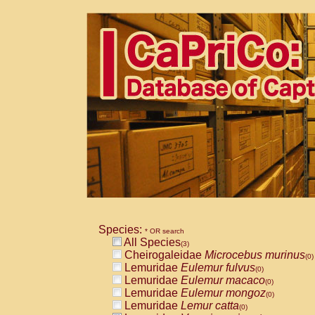
Species:
* OR search
All Species
(3)
Cheirogaleidae
Microcebus murinus
(0)
Lemuridae
Eulemur fulvus
(0)
Lemuridae
Eulemur macaco
(0)
Lemuridae
Eulemur mongoz
(0)
Lemuridae
Lemur catta
(0)