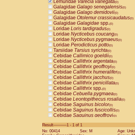
Lemuridae
Varecia variegata
(0)
Galagidae
Galago senegalensis
(0)
Galagidae
Galago demidovii
(0)
Galagidae
Otolemur crassicaudatus
(0)
Galagidae
Galagidae
spp.
(0)
Loridae
Loris tardigradus
(0)
Loridae
Nycticebus coucang
(0)
Loridae
Nycticebus pygmaeus
(0)
Loridae
Perodicticus potto
(0)
Tarsiidae
Tarsius syrichta
(0)
Cebidae
Callimico goeldii
(0)
Cebidae
Callithrix argentata
(0)
Cebidae
Callithrix geoffroyi
(0)
Cebidae
Callithrix humeralifer
(0)
Cebidae
Callithrix jacchus
(0)
Cebidae
Callithrix penicillata
(0)
Cebidae
Callithrix
spp.
(0)
Cebidae
Cebuella pygmaea
(0)
Cebidae
Leontopithecus rosalia
(0)
Cebidae
Saguinus bicolor
(0)
Cebidae
Saguinus fuscicollis
(0)
Cebidae
Saguinus geoffroyi
(0)
Cebidae
Saguinus imperator
(0)
Result-----------1 - 1 of 1
Cebidae
Saguinus labiatus
(0)
No: 00414
Sex: M
Age: Unk
Cebidae
Saguinus leucopus
(0)