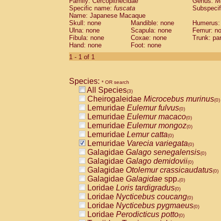
Family: Cercopithecidae
Genus:
M
Cebidae
Saguinus midas
(0)
Specific name:
fuscata
Subspeci
Cebidae
Saguinus mystax
(0)
Name: Japanese Macaque
Cebidae
Saguinus nigricollis
Skull: none
Mandible: none
(0)
Humerus:
Cebidae
Saguinus oedipus
Ulna: none
Scapula: none
Femur: n
(1)
Fibula: none
Coxae: none
Trunk: pa
Cebidae
Saguinus weddelli
(0)
Hand: none
Foot: none
Cebidae
Saguinus
spp.
(0)
Cebidae
Aotus trivirgatus
1 - 1 of 1
(0)
Cebidae
Cebus albifrons
(0)
Cebidae
Cebus apella
(0)
Species:
Cebidae
Cebus capucinus
* OR search
(0)
All Species
Cebidae
Cebus nigrivittatus
(3)
(0)
Cheirogaleidae
Microcebus murinus
Cebidae
Cebus
spp.
(0)
(0)
Lemuridae
Eulemur fulvus
Cebidae
Saimiri boliviensis
(0)
(0)
Lemuridae
Eulemur macaco
Cebidae
Saimiri sciureus
(0)
(0)
Lemuridae
Eulemur mongoz
Atelidae
Alouatta caraya
(0)
(0)
Lemuridae
Lemur catta
Atelidae
Alouatta fusca
(0)
(0)
Lemuridae
Varecia variegata
Atelidae
Alouatta seniculus
(0)
(0)
Galagidae
Galago senegalensis
Atelidae
Alouatta
spp.
(0)
(0)
Galagidae
Galago demidovii
Atelidae
Ateles belzebuth
(0)
(0)
Galagidae
Otolemur crassicaudatus
Atelidae
Ateles geoffroyi
(0)
(0)
Galagidae
Galagidae
spp.
Atelidae
Ateles paniscus
(0)
(0)
Loridae
Loris tardigradus
Atelidae
Ateles
spp.
(0)
(0)
Loridae
Nycticebus coucang
Atelidae
Lagothrix lagothricha
(0)
(0)
Loridae
Nycticebus pygmaeus
Atelidae
Lagothrix lagothricha cana
(0)
(0)
Loridae
Perodicticus potto
Pitheciidae
Cacajao calvus rubicundu
(0)