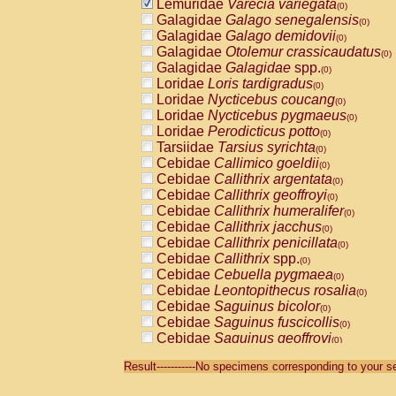
Lemuridae
Varecia variegata
(0)
Galagidae
Galago senegalensis
(0)
Galagidae
Galago demidovii
(0)
Galagidae
Otolemur crassicaudatus
(0)
Galagidae
Galagidae
spp.
(0)
Loridae
Loris tardigradus
(0)
Loridae
Nycticebus coucang
(0)
Loridae
Nycticebus pygmaeus
(0)
Loridae
Perodicticus potto
(0)
Tarsiidae
Tarsius syrichta
(0)
Cebidae
Callimico goeldii
(0)
Cebidae
Callithrix argentata
(0)
Cebidae
Callithrix geoffroyi
(0)
Cebidae
Callithrix humeralifer
(0)
Cebidae
Callithrix jacchus
(0)
Cebidae
Callithrix penicillata
(0)
Cebidae
Callithrix
spp.
(0)
Cebidae
Cebuella pygmaea
(0)
Cebidae
Leontopithecus rosalia
(0)
Cebidae
Saguinus bicolor
(0)
Cebidae
Saguinus fuscicollis
(0)
Cebidae
Saguinus geoffroyi
(0)
Cebidae
Saguinus imperator
(0)
Result-----------No specimens corresponding to your se
Cebidae
Saguinus labiatus
(0)
Cebidae
Saguinus leucopus
(0)