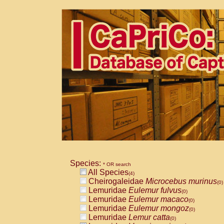
Species:
* OR search
All Species
(4)
Cheirogaleidae
Microcebus murinus
(0)
Lemuridae
Eulemur fulvus
(0)
Lemuridae
Eulemur macaco
(0)
Lemuridae
Eulemur mongoz
(0)
Lemuridae
Lemur catta
(0)