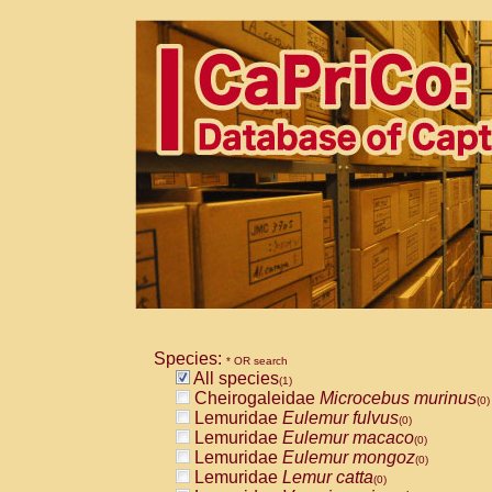
Species:
* OR search
All species
(1)
Cheirogaleidae
Microcebus murinus
(0)
Lemuridae
Eulemur fulvus
(0)
Lemuridae
Eulemur macaco
(0)
Lemuridae
Eulemur mongoz
(0)
Lemuridae
Lemur catta
(0)