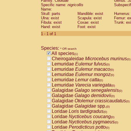
Family: Cebidae
Genus:
S
Cebidae
Saguinus midas
(0)
Specific name:
nigricollis
Subspecif
Cebidae
Saguinus mystax
(0)
Name:
Cebidae
Saguinus nigricollis
Skull: parts
Mandible: exist
(1)
Humerus: 
Cebidae
Saguinus oedipus
Ulna: exist
Scapula: exist
Femur: ex
(0)
Fibula: exist
Coxae: exist
Trunk: exi
Cebidae
Saguinus weddelli
(0)
Hand: exist
Foot: exist
Cebidae
Saguinus
spp.
(0)
Cebidae
Aotus trivirgatus
1 - 1 of 1
(0)
Cebidae
Cebus albifrons
(0)
Cebidae
Cebus apella
(0)
Species:
Cebidae
Cebus capucinus
* OR search
(0)
All species
Cebidae
Cebus nigrivittatus
(1)
(0)
Cheirogaleidae
Microcebus murinus
Cebidae
Cebus
spp.
(0)
(0)
Lemuridae
Eulemur fulvus
Cebidae
Saimiri boliviensis
(0)
(0)
Lemuridae
Eulemur macaco
Cebidae
Saimiri sciureus
(0)
(0)
Lemuridae
Eulemur mongoz
Atelidae
Alouatta caraya
(0)
(0)
Lemuridae
Lemur catta
Atelidae
Alouatta fusca
(0)
(0)
Lemuridae
Varecia variegata
Atelidae
Alouatta seniculus
(0)
(0)
Galagidae
Galago senegalensis
Atelidae
Alouatta
spp.
(0)
(0)
Galagidae
Galago demidovii
Atelidae
Ateles belzebuth
(0)
(0)
Galagidae
Otolemur crassicaudatus
Atelidae
Ateles geoffroyi
(0)
(0)
Galagidae
Galagidae
spp.
Atelidae
Ateles paniscus
(0)
(0)
Loridae
Loris tardigradus
Atelidae
Ateles
spp.
(0)
(0)
Loridae
Nycticebus coucang
Atelidae
Lagothrix lagothricha
(0)
(0)
Loridae
Nycticebus pygmaeus
Atelidae
Lagothrix lagothricha cana
(0)
(0)
Loridae
Perodicticus potto
Pitheciidae
Cacajao calvus rubicundu
(0)