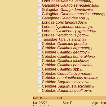
Lemuridae
Varecia variegata
(0)
Galagidae
Galago senegalensis
(0)
Galagidae
Galago demidovii
(0)
Galagidae
Otolemur crassicaudatus
(0)
Galagidae
Galagidae
spp.
(0)
Loridae
Loris tardigradus
(0)
Loridae
Nycticebus coucang
(0)
Loridae
Nycticebus pygmaeus
(0)
Loridae
Perodicticus potto
(0)
Tarsiidae
Tarsius syrichta
(0)
Cebidae
Callimico goeldii
(0)
Cebidae
Callithrix argentata
(0)
Cebidae
Callithrix geoffroyi
(0)
Cebidae
Callithrix humeralifer
(0)
Cebidae
Callithrix jacchus
(0)
Cebidae
Callithrix penicillata
(0)
Cebidae
Callithrix
spp.
(0)
Cebidae
Cebuella pygmaea
(0)
Cebidae
Leontopithecus rosalia
(0)
Cebidae
Saguinus bicolor
(0)
Cebidae
Saguinus fuscicollis
(0)
Cebidae
Saguinus geoffroyi
(0)
Cebidae
Saguinus imperator
(0)
Result-----------1 - 1 of 1
Cebidae
Saguinus labiatus
(0)
No: 02272
Sex: F
Age: Unk
Cebidae
Saguinus leucopus
(0)