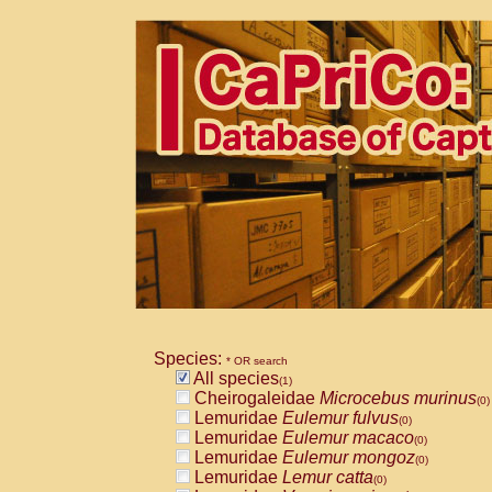
Species:
* OR search
All species
(1)
Cheirogaleidae
Microcebus murinus
(0)
Lemuridae
Eulemur fulvus
(0)
Lemuridae
Eulemur macaco
(0)
Lemuridae
Eulemur mongoz
(0)
Lemuridae
Lemur catta
(0)