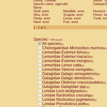
Family: Cebidae
Genus:
S
Cebidae
Saguinus midas
(0)
Specific name:
nigricollis
Subspecif
Cebidae
Saguinus mystax
(0)
Name:
Cebidae
Saguinus nigricollis
Skull: parts
Mandible: exist
(1)
Humerus: 
Cebidae
Saguinus oedipus
Ulna: exist
Scapula: exist
Femur: ex
(0)
Fibula: exist
Coxae: exist
Trunk: exi
Cebidae
Saguinus weddelli
(0)
Hand: exist
Foot: exist
Cebidae
Saguinus
spp.
(0)
Cebidae
Aotus trivirgatus
1 - 1 of 1
(0)
Cebidae
Cebus albifrons
(0)
Cebidae
Cebus apella
(0)
Species:
Cebidae
Cebus capucinus
* OR search
(0)
All species
Cebidae
Cebus nigrivittatus
(1)
(0)
Cheirogaleidae
Microcebus murinus
Cebidae
Cebus
spp.
(0)
(0)
Lemuridae
Eulemur fulvus
Cebidae
Saimiri boliviensis
(0)
(0)
Lemuridae
Eulemur macaco
Cebidae
Saimiri sciureus
(0)
(0)
Lemuridae
Eulemur mongoz
Atelidae
Alouatta caraya
(0)
(0)
Lemuridae
Lemur catta
Atelidae
Alouatta fusca
(0)
(0)
Lemuridae
Varecia variegata
Atelidae
Alouatta seniculus
(0)
(0)
Galagidae
Galago senegalensis
Atelidae
Alouatta
spp.
(0)
(0)
Galagidae
Galago demidovii
Atelidae
Ateles belzebuth
(0)
(0)
Galagidae
Otolemur crassicaudatus
Atelidae
Ateles geoffroyi
(0)
(0)
Galagidae
Galagidae
spp.
Atelidae
Ateles paniscus
(0)
(0)
Loridae
Loris tardigradus
Atelidae
Ateles
spp.
(0)
(0)
Loridae
Nycticebus coucang
Atelidae
Lagothrix lagothricha
(0)
(0)
Loridae
Nycticebus pygmaeus
Atelidae
Lagothrix lagothricha cana
(0)
(0)
Loridae
Perodicticus potto
Pitheciidae
Cacajao calvus rubicundu
(0)