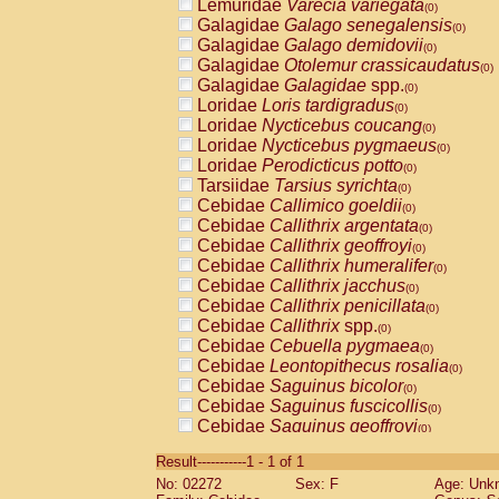
Lemuridae
Varecia variegata
(0)
Galagidae
Galago senegalensis
(0)
Galagidae
Galago demidovii
(0)
Galagidae
Otolemur crassicaudatus
(0)
Galagidae
Galagidae
spp.
(0)
Loridae
Loris tardigradus
(0)
Loridae
Nycticebus coucang
(0)
Loridae
Nycticebus pygmaeus
(0)
Loridae
Perodicticus potto
(0)
Tarsiidae
Tarsius syrichta
(0)
Cebidae
Callimico goeldii
(0)
Cebidae
Callithrix argentata
(0)
Cebidae
Callithrix geoffroyi
(0)
Cebidae
Callithrix humeralifer
(0)
Cebidae
Callithrix jacchus
(0)
Cebidae
Callithrix penicillata
(0)
Cebidae
Callithrix
spp.
(0)
Cebidae
Cebuella pygmaea
(0)
Cebidae
Leontopithecus rosalia
(0)
Cebidae
Saguinus bicolor
(0)
Cebidae
Saguinus fuscicollis
(0)
Cebidae
Saguinus geoffroyi
(0)
Cebidae
Saguinus imperator
(0)
Result-----------1 - 1 of 1
Cebidae
Saguinus labiatus
(0)
No: 02272
Sex: F
Age: Unk
Cebidae
Saguinus leucopus
(0)