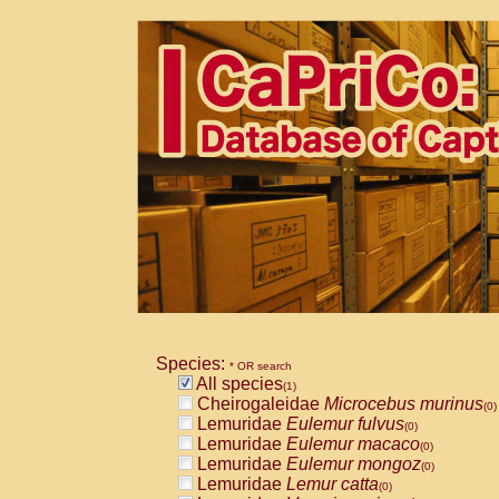
Species:
* OR search
All species
(1)
Cheirogaleidae
Microcebus murinus
(0)
Lemuridae
Eulemur fulvus
(0)
Lemuridae
Eulemur macaco
(0)
Lemuridae
Eulemur mongoz
(0)
Lemuridae
Lemur catta
(0)