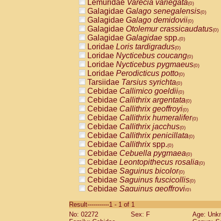
Lemuridae
Varecia variegata
(0)
Galagidae
Galago senegalensis
(0)
Galagidae
Galago demidovii
(0)
Galagidae
Otolemur crassicaudatus
(0)
Galagidae
Galagidae
spp.
(0)
Loridae
Loris tardigradus
(0)
Loridae
Nycticebus coucang
(0)
Loridae
Nycticebus pygmaeus
(0)
Loridae
Perodicticus potto
(0)
Tarsiidae
Tarsius syrichta
(0)
Cebidae
Callimico goeldii
(0)
Cebidae
Callithrix argentata
(0)
Cebidae
Callithrix geoffroyi
(0)
Cebidae
Callithrix humeralifer
(0)
Cebidae
Callithrix jacchus
(0)
Cebidae
Callithrix penicillata
(0)
Cebidae
Callithrix
spp.
(0)
Cebidae
Cebuella pygmaea
(0)
Cebidae
Leontopithecus rosalia
(0)
Cebidae
Saguinus bicolor
(0)
Cebidae
Saguinus fuscicollis
(0)
Cebidae
Saguinus geoffroyi
(0)
Cebidae
Saguinus imperator
(0)
Result-----------1 - 1 of 1
Cebidae
Saguinus labiatus
(0)
No: 02272
Sex: F
Age: Unk
Cebidae
Saguinus leucopus
(0)