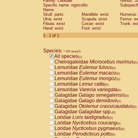
Family: Cebidae
Genus:
S
Cebidae
Saguinus midas
(0)
Specific name:
nigricollis
Subspecif
Cebidae
Saguinus mystax
(0)
Name:
Cebidae
Saguinus nigricollis
Skull: parts
Mandible: exist
(1)
Humerus: 
Cebidae
Saguinus oedipus
Ulna: exist
Scapula: exist
Femur: ex
(0)
Fibula: exist
Coxae: exist
Trunk: exi
Cebidae
Saguinus weddelli
(0)
Hand: exist
Foot: exist
Cebidae
Saguinus
spp.
(0)
Cebidae
Aotus trivirgatus
1 - 1 of 1
(0)
Cebidae
Cebus albifrons
(0)
Cebidae
Cebus apella
(0)
Species:
Cebidae
Cebus capucinus
* OR search
(0)
All species
Cebidae
Cebus nigrivittatus
(1)
(0)
Cheirogaleidae
Microcebus murinus
Cebidae
Cebus
spp.
(0)
(0)
Lemuridae
Eulemur fulvus
Cebidae
Saimiri boliviensis
(0)
(0)
Lemuridae
Eulemur macaco
Cebidae
Saimiri sciureus
(0)
(0)
Lemuridae
Eulemur mongoz
Atelidae
Alouatta caraya
(0)
(0)
Lemuridae
Lemur catta
Atelidae
Alouatta fusca
(0)
(0)
Lemuridae
Varecia variegata
Atelidae
Alouatta seniculus
(0)
(0)
Galagidae
Galago senegalensis
Atelidae
Alouatta
spp.
(0)
(0)
Galagidae
Galago demidovii
Atelidae
Ateles belzebuth
(0)
(0)
Galagidae
Otolemur crassicaudatus
Atelidae
Ateles geoffroyi
(0)
(0)
Galagidae
Galagidae
spp.
Atelidae
Ateles paniscus
(0)
(0)
Loridae
Loris tardigradus
Atelidae
Ateles
spp.
(0)
(0)
Loridae
Nycticebus coucang
Atelidae
Lagothrix lagothricha
(0)
(0)
Loridae
Nycticebus pygmaeus
Atelidae
Lagothrix lagothricha cana
(0)
(0)
Loridae
Perodicticus potto
Pitheciidae
Cacajao calvus rubicundu
(0)