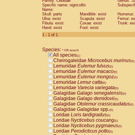
Family: Cebidae
Genus:
S
Cebidae
Saguinus midas
(0)
Specific name:
nigricollis
Subspecif
Cebidae
Saguinus mystax
(0)
Name:
Cebidae
Saguinus nigricollis
Skull: parts
Mandible: exist
(1)
Humerus: 
Cebidae
Saguinus oedipus
Ulna: exist
Scapula: exist
Femur: ex
(0)
Fibula: exist
Coxae: exist
Trunk: exi
Cebidae
Saguinus weddelli
(0)
Hand: exist
Foot: exist
Cebidae
Saguinus
spp.
(0)
Cebidae
Aotus trivirgatus
1 - 1 of 1
(0)
Cebidae
Cebus albifrons
(0)
Cebidae
Cebus apella
(0)
Species:
Cebidae
Cebus capucinus
* OR search
(0)
All species
Cebidae
Cebus nigrivittatus
(1)
(0)
Cheirogaleidae
Microcebus murinus
Cebidae
Cebus
spp.
(0)
(0)
Lemuridae
Eulemur fulvus
Cebidae
Saimiri boliviensis
(0)
(0)
Lemuridae
Eulemur macaco
Cebidae
Saimiri sciureus
(0)
(0)
Lemuridae
Eulemur mongoz
Atelidae
Alouatta caraya
(0)
(0)
Lemuridae
Lemur catta
Atelidae
Alouatta fusca
(0)
(0)
Lemuridae
Varecia variegata
Atelidae
Alouatta seniculus
(0)
(0)
Galagidae
Galago senegalensis
Atelidae
Alouatta
spp.
(0)
(0)
Galagidae
Galago demidovii
Atelidae
Ateles belzebuth
(0)
(0)
Galagidae
Otolemur crassicaudatus
Atelidae
Ateles geoffroyi
(0)
(0)
Galagidae
Galagidae
spp.
Atelidae
Ateles paniscus
(0)
(0)
Loridae
Loris tardigradus
Atelidae
Ateles
spp.
(0)
(0)
Loridae
Nycticebus coucang
Atelidae
Lagothrix lagothricha
(0)
(0)
Loridae
Nycticebus pygmaeus
Atelidae
Lagothrix lagothricha cana
(0)
(0)
Loridae
Perodicticus potto
Pitheciidae
Cacajao calvus rubicundu
(0)