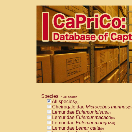
Species:
* OR search
All species
(1)
Cheirogaleidae
Microcebus murinus
(0)
Lemuridae
Eulemur fulvus
(0)
Lemuridae
Eulemur macaco
(0)
Lemuridae
Eulemur mongoz
(0)
Lemuridae
Lemur catta
(0)