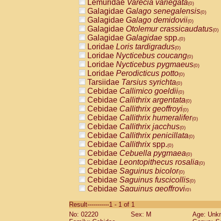
Lemuridae
Varecia variegata
(0)
Galagidae
Galago senegalensis
(0)
Galagidae
Galago demidovii
(0)
Galagidae
Otolemur crassicaudatus
(0)
Galagidae
Galagidae
spp.
(0)
Loridae
Loris tardigradus
(0)
Loridae
Nycticebus coucang
(0)
Loridae
Nycticebus pygmaeus
(0)
Loridae
Perodicticus potto
(0)
Tarsiidae
Tarsius syrichta
(0)
Cebidae
Callimico goeldii
(0)
Cebidae
Callithrix argentata
(0)
Cebidae
Callithrix geoffroyi
(0)
Cebidae
Callithrix humeralifer
(0)
Cebidae
Callithrix jacchus
(0)
Cebidae
Callithrix penicillata
(0)
Cebidae
Callithrix
spp.
(0)
Cebidae
Cebuella pygmaea
(0)
Cebidae
Leontopithecus rosalia
(0)
Cebidae
Saguinus bicolor
(0)
Cebidae
Saguinus fuscicollis
(0)
Cebidae
Saguinus geoffroyi
(0)
Cebidae
Saguinus imperator
(0)
Result-----------1 - 1 of 1
Cebidae
Saguinus labiatus
(0)
No: 02220
Sex: M
Age: Unk
Cebidae
Saguinus leucopus
(0)