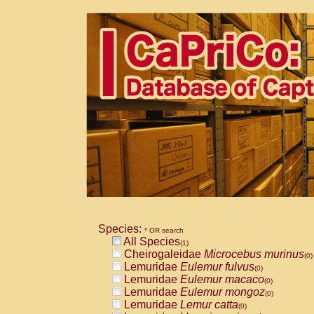
Species:
* OR search
All Species
(1)
Cheirogaleidae
Microcebus murinus
(0)
Lemuridae
Eulemur fulvus
(0)
Lemuridae
Eulemur macaco
(0)
Lemuridae
Eulemur mongoz
(0)
Lemuridae
Lemur catta
(0)