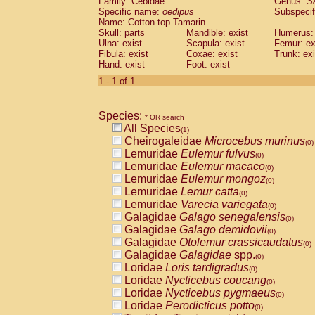
Family: Cebidae
Genus:
S
Cebidae
Saguinus midas
(0)
Specific name:
oedipus
Subspecif
Cebidae
Saguinus mystax
(0)
Name: Cotton-top Tamarin
Cebidae
Saguinus nigricollis
Skull: parts
Mandible: exist
(0)
Humerus: 
Cebidae
Saguinus oedipus
Ulna: exist
Scapula: exist
Femur: ex
(1)
Fibula: exist
Coxae: exist
Trunk: exi
Cebidae
Saguinus weddelli
(0)
Hand: exist
Foot: exist
Cebidae
Saguinus
spp.
(0)
Cebidae
Aotus trivirgatus
1 - 1 of 1
(0)
Cebidae
Cebus albifrons
(0)
Cebidae
Cebus apella
(0)
Species:
Cebidae
Cebus capucinus
* OR search
(0)
All Species
Cebidae
Cebus nigrivittatus
(1)
(0)
Cheirogaleidae
Microcebus murinus
Cebidae
Cebus
spp.
(0)
(0)
Lemuridae
Eulemur fulvus
Cebidae
Saimiri boliviensis
(0)
(0)
Lemuridae
Eulemur macaco
Cebidae
Saimiri sciureus
(0)
(0)
Lemuridae
Eulemur mongoz
Atelidae
Alouatta caraya
(0)
(0)
Lemuridae
Lemur catta
Atelidae
Alouatta fusca
(0)
(0)
Lemuridae
Varecia variegata
Atelidae
Alouatta seniculus
(0)
(0)
Galagidae
Galago senegalensis
Atelidae
Alouatta
spp.
(0)
(0)
Galagidae
Galago demidovii
Atelidae
Ateles belzebuth
(0)
(0)
Galagidae
Otolemur crassicaudatus
Atelidae
Ateles geoffroyi
(0)
(0)
Galagidae
Galagidae
spp.
Atelidae
Ateles paniscus
(0)
(0)
Loridae
Loris tardigradus
Atelidae
Ateles
spp.
(0)
(0)
Loridae
Nycticebus coucang
Atelidae
Lagothrix lagothricha
(0)
(0)
Loridae
Nycticebus pygmaeus
Atelidae
Lagothrix lagothricha cana
(0)
(0)
Loridae
Perodicticus potto
Pitheciidae
Cacajao calvus rubicundu
(0)