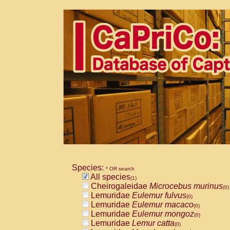
Species:
* OR search
All species
(1)
Cheirogaleidae
Microcebus murinus
(0)
Lemuridae
Eulemur fulvus
(0)
Lemuridae
Eulemur macaco
(0)
Lemuridae
Eulemur mongoz
(0)
Lemuridae
Lemur catta
(0)