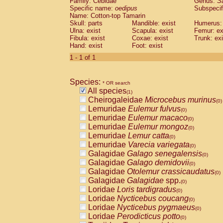
Family: Cebidae
Genus:
S
Cebidae
Saguinus midas
(0)
Specific name:
oedipus
Subspecif
Cebidae
Saguinus mystax
(0)
Name: Cotton-top Tamarin
Cebidae
Saguinus nigricollis
Skull: parts
Mandible: exist
(0)
Humerus: 
Cebidae
Saguinus oedipus
Ulna: exist
Scapula: exist
Femur: ex
(1)
Fibula: exist
Coxae: exist
Trunk: exi
Cebidae
Saguinus weddelli
(0)
Hand: exist
Foot: exist
Cebidae
Saguinus
spp.
(0)
Cebidae
Aotus trivirgatus
1 - 1 of 1
(0)
Cebidae
Cebus albifrons
(0)
Cebidae
Cebus apella
(0)
Species:
Cebidae
Cebus capucinus
* OR search
(0)
All species
Cebidae
Cebus nigrivittatus
(1)
(0)
Cheirogaleidae
Microcebus murinus
Cebidae
Cebus
spp.
(0)
(0)
Lemuridae
Eulemur fulvus
Cebidae
Saimiri boliviensis
(0)
(0)
Lemuridae
Eulemur macaco
Cebidae
Saimiri sciureus
(0)
(0)
Lemuridae
Eulemur mongoz
Atelidae
Alouatta caraya
(0)
(0)
Lemuridae
Lemur catta
Atelidae
Alouatta fusca
(0)
(0)
Lemuridae
Varecia variegata
Atelidae
Alouatta seniculus
(0)
(0)
Galagidae
Galago senegalensis
Atelidae
Alouatta
spp.
(0)
(0)
Galagidae
Galago demidovii
Atelidae
Ateles belzebuth
(0)
(0)
Galagidae
Otolemur crassicaudatus
Atelidae
Ateles geoffroyi
(0)
(0)
Galagidae
Galagidae
spp.
Atelidae
Ateles paniscus
(0)
(0)
Loridae
Loris tardigradus
Atelidae
Ateles
spp.
(0)
(0)
Loridae
Nycticebus coucang
Atelidae
Lagothrix lagothricha
(0)
(0)
Loridae
Nycticebus pygmaeus
Atelidae
Lagothrix lagothricha cana
(0)
(0)
Loridae
Perodicticus potto
Pitheciidae
Cacajao calvus rubicundu
(0)