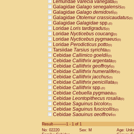
Lemuridae
Varecia variegata
(0)
Galagidae
Galago senegalensis
(0)
Galagidae
Galago demidovii
(0)
Galagidae
Otolemur crassicaudatus
(0)
Galagidae
Galagidae
spp.
(0)
Loridae
Loris tardigradus
(0)
Loridae
Nycticebus coucang
(0)
Loridae
Nycticebus pygmaeus
(0)
Loridae
Perodicticus potto
(0)
Tarsiidae
Tarsius syrichta
(0)
Cebidae
Callimico goeldii
(0)
Cebidae
Callithrix argentata
(0)
Cebidae
Callithrix geoffroyi
(0)
Cebidae
Callithrix humeralifer
(0)
Cebidae
Callithrix jacchus
(0)
Cebidae
Callithrix penicillata
(0)
Cebidae
Callithrix
spp.
(0)
Cebidae
Cebuella pygmaea
(0)
Cebidae
Leontopithecus rosalia
(0)
Cebidae
Saguinus bicolor
(0)
Cebidae
Saguinus fuscicollis
(0)
Cebidae
Saguinus geoffroyi
(0)
Cebidae
Saguinus imperator
(0)
Result-----------1 - 1 of 1
Cebidae
Saguinus labiatus
(0)
No: 02220
Sex: M
Age: Unk
Cebidae
Saguinus leucopus
(0)