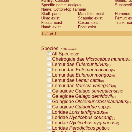
Family: Cebidae
Genus:
S
Cebidae
Saguinus midas
(0)
Specific name:
oedipus
Subspecif
Cebidae
Saguinus mystax
(0)
Name: Cotton-top Tamarin
Cebidae
Saguinus nigricollis
Skull: parts
Mandible: exist
(0)
Humerus: 
Cebidae
Saguinus oedipus
Ulna: exist
Scapula: exist
Femur: ex
(1)
Fibula: exist
Coxae: exist
Trunk: exi
Cebidae
Saguinus weddelli
(0)
Hand: exist
Foot: exist
Cebidae
Saguinus
spp.
(0)
Cebidae
Aotus trivirgatus
1 - 1 of 1
(0)
Cebidae
Cebus albifrons
(0)
Cebidae
Cebus apella
(0)
Species:
Cebidae
Cebus capucinus
* OR search
(0)
All Species
Cebidae
Cebus nigrivittatus
(1)
(0)
Cheirogaleidae
Microcebus murinus
Cebidae
Cebus
spp.
(0)
(0)
Lemuridae
Eulemur fulvus
Cebidae
Saimiri boliviensis
(0)
(0)
Lemuridae
Eulemur macaco
Cebidae
Saimiri sciureus
(0)
(0)
Lemuridae
Eulemur mongoz
Atelidae
Alouatta caraya
(0)
(0)
Lemuridae
Lemur catta
Atelidae
Alouatta fusca
(0)
(0)
Lemuridae
Varecia variegata
Atelidae
Alouatta seniculus
(0)
(0)
Galagidae
Galago senegalensis
Atelidae
Alouatta
spp.
(0)
(0)
Galagidae
Galago demidovii
Atelidae
Ateles belzebuth
(0)
(0)
Galagidae
Otolemur crassicaudatus
Atelidae
Ateles geoffroyi
(0)
(0)
Galagidae
Galagidae
spp.
Atelidae
Ateles paniscus
(0)
(0)
Loridae
Loris tardigradus
Atelidae
Ateles
spp.
(0)
(0)
Loridae
Nycticebus coucang
Atelidae
Lagothrix lagothricha
(0)
(0)
Loridae
Nycticebus pygmaeus
Atelidae
Lagothrix lagothricha cana
(0)
(0)
Loridae
Perodicticus potto
Pitheciidae
Cacajao calvus rubicundu
(0)