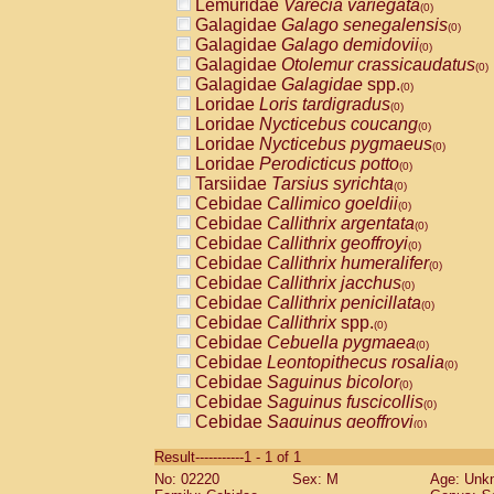
Lemuridae
Varecia variegata
(0)
Galagidae
Galago senegalensis
(0)
Galagidae
Galago demidovii
(0)
Galagidae
Otolemur crassicaudatus
(0)
Galagidae
Galagidae
spp.
(0)
Loridae
Loris tardigradus
(0)
Loridae
Nycticebus coucang
(0)
Loridae
Nycticebus pygmaeus
(0)
Loridae
Perodicticus potto
(0)
Tarsiidae
Tarsius syrichta
(0)
Cebidae
Callimico goeldii
(0)
Cebidae
Callithrix argentata
(0)
Cebidae
Callithrix geoffroyi
(0)
Cebidae
Callithrix humeralifer
(0)
Cebidae
Callithrix jacchus
(0)
Cebidae
Callithrix penicillata
(0)
Cebidae
Callithrix
spp.
(0)
Cebidae
Cebuella pygmaea
(0)
Cebidae
Leontopithecus rosalia
(0)
Cebidae
Saguinus bicolor
(0)
Cebidae
Saguinus fuscicollis
(0)
Cebidae
Saguinus geoffroyi
(0)
Cebidae
Saguinus imperator
(0)
Result-----------1 - 1 of 1
Cebidae
Saguinus labiatus
(0)
No: 02220
Sex: M
Age: Unk
Cebidae
Saguinus leucopus
(0)