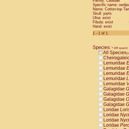
Family: Cebidae
Cebidae
Sa
Specific name:
oedip
Cebidae
Sa
Name: Cotton-top Ta
Cebidae
Sag
Skull: parts
Cebidae
Sa
Ulna: exist
Fibula: exist
Cebidae
Sag
Hand: exist
Cebidae
Sa
Cebidae
Aot
1 - 1 of 1
Cebidae
Ceb
Cebidae
Ceb
Species:
Cebidae
Ce
* OR search
All Species
Cebidae
Ceb
(1
Cheirogalei
Cebidae
Ce
Lemuridae
E
Cebidae
Sai
Lemuridae
E
Cebidae
Sai
Lemuridae
E
Atelidae
Alo
Lemuridae
L
Atelidae
Alo
Lemuridae
V
Atelidae
Alo
Galagidae
G
Atelidae
Alo
Galagidae
G
Atelidae
Ate
Galagidae
O
Atelidae
Ate
Galagidae
G
Atelidae
Ate
Loridae
Lori
Atelidae
Ate
Loridae
Nyc
Atelidae
Lag
Loridae
Nyc
Atelidae
Lag
Loridae
Pero
Pitheciidae