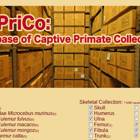
Skeletal Collection:
* AND sear
Skull
)
dae
Microcebus murinus
Humerus
(0)
ulemur fulvus
Ulna
(0)
ulemur macaco
Femur
(0)
(1)
ulemur mongoz
Fibula
(0)
emur catta
Trunk
(0)
(1)