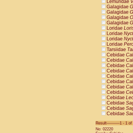
Lemuridae
V
Galagidae
G
Galagidae
G
Galagidae
O
Galagidae
G
Loridae
Lori
Loridae
Nyc
Loridae
Nyc
Loridae
Pero
Tarsiidae
Ta
Cebidae
Cal
Cebidae
Cal
Cebidae
Cal
Cebidae
Cal
Cebidae
Cal
Cebidae
Cal
Cebidae
Cal
Cebidae
Ce
Cebidae
Leo
Cebidae
Sag
Cebidae
Sag
Cebidae
Sag
Cebidae
Sag
Result-----------1 - 1 of
Cebidae
Sag
No: 02220
Cebidae
Sa