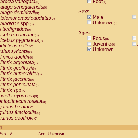
arecia variegata
Foot
(0)
(1)
alago senegalensis
(0)
Sexs:
alago demidovii
(0)
Male
tolemur crassicaudatus
(0)
Unknown
alagidae
spp.
(0)
(0)
s tardigradus
(0)
Ages:
ticebus coucang
(0)
Fetus
(0)
ticebus pygmaeus
(0)
Juvenile
(0)
dicticus potto
(0)
Unknown
rsius syrichta
(0)
limico goeldii
(0)
lithrix argentata
(0)
lithrix geoffroyi
(0)
lithrix humeralifer
(0)
lithrix jacchus
(0)
lithrix penicillata
(0)
lithrix
spp.
(0)
buella pygmaea
(0)
ntopithecus rosalia
(0)
uinus bicolor
(0)
uinus fuscicollis
(0)
uinus geoffroyi
(0)
uinus imperator
(0)
 1
uinus labiatus
(0)
Sex: M
Age: Unknown
guinus leucopus
(0)