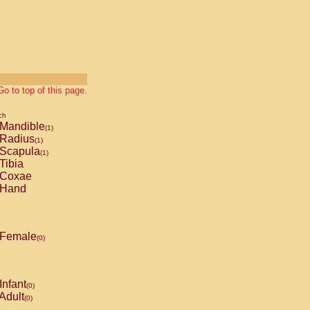
Go to top of this page.
ch
Mandible
(1)
Radius
(1)
Scapula
(1)
Tibia
Coxae
Hand
Female
(0)
Infant
(0)
Adult
(0)