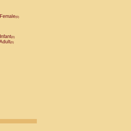
Female
(0)
Infant
(0)
Adult
(0)