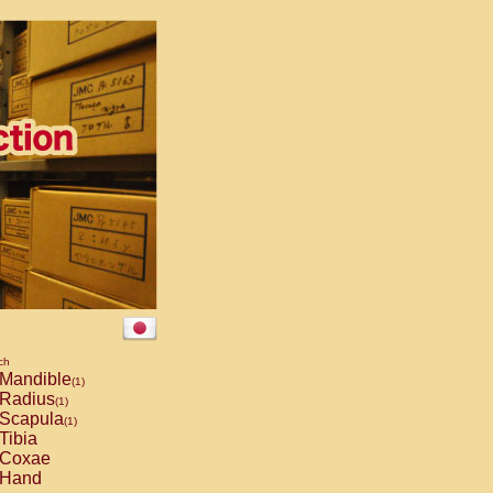
ch
Mandible
(1)
Radius
(1)
Scapula
(1)
Tibia
Coxae
Hand