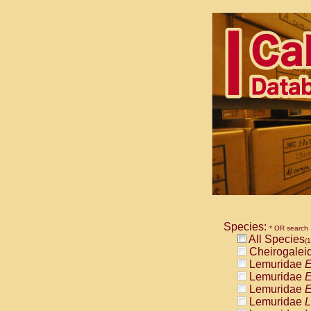
Species:
* OR search
All Species
(1
Cheirogalei
Lemuridae
E
Lemuridae
E
Lemuridae
E
Lemuridae
L