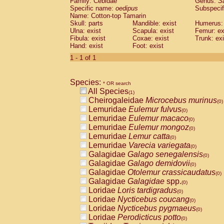
Family: Cebidae
Genus:
S
Cebidae
Saguinus midas
(0)
Specific name:
oedipus
Subspecif
Cebidae
Saguinus mystax
(0)
Name: Cotton-top Tamarin
Cebidae
Saguinus nigricollis
Skull: parts
Mandible: exist
(0)
Humerus: 
Cebidae
Saguinus oedipus
Ulna: exist
Scapula: exist
Femur: ex
(1)
Fibula: exist
Coxae: exist
Trunk: exi
Cebidae
Saguinus weddelli
(0)
Hand: exist
Foot: exist
Cebidae
Saguinus
spp.
(0)
Cebidae
Aotus trivirgatus
1 - 1 of 1
(0)
Cebidae
Cebus albifrons
(0)
Cebidae
Cebus apella
(0)
Species:
Cebidae
Cebus capucinus
* OR search
(0)
All Species
Cebidae
Cebus nigrivittatus
(1)
(0)
Cheirogaleidae
Microcebus murinus
Cebidae
Cebus
spp.
(0)
(0)
Lemuridae
Eulemur fulvus
Cebidae
Saimiri boliviensis
(0)
(0)
Lemuridae
Eulemur macaco
Cebidae
Saimiri sciureus
(0)
(0)
Lemuridae
Eulemur mongoz
Atelidae
Alouatta caraya
(0)
(0)
Lemuridae
Lemur catta
Atelidae
Alouatta fusca
(0)
(0)
Lemuridae
Varecia variegata
Atelidae
Alouatta seniculus
(0)
(0)
Galagidae
Galago senegalensis
Atelidae
Alouatta
spp.
(0)
(0)
Galagidae
Galago demidovii
Atelidae
Ateles belzebuth
(0)
(0)
Galagidae
Otolemur crassicaudatus
Atelidae
Ateles geoffroyi
(0)
(0)
Galagidae
Galagidae
spp.
Atelidae
Ateles paniscus
(0)
(0)
Loridae
Loris tardigradus
Atelidae
Ateles
spp.
(0)
(0)
Loridae
Nycticebus coucang
Atelidae
Lagothrix lagothricha
(0)
(0)
Loridae
Nycticebus pygmaeus
Atelidae
Lagothrix lagothricha cana
(0)
(0)
Loridae
Perodicticus potto
Pitheciidae
Cacajao calvus rubicundu
(0)