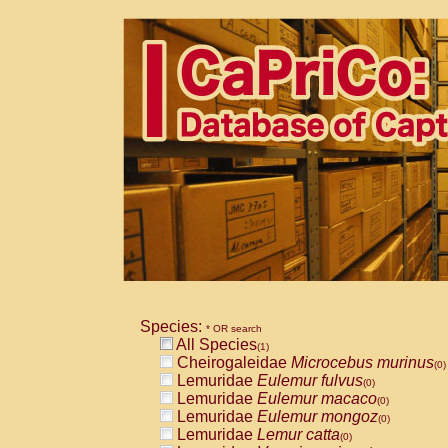
Species:
* OR search
All Species
(1)
Cheirogaleidae
Microcebus murinus
(0)
Lemuridae
Eulemur fulvus
(0)
Lemuridae
Eulemur macaco
(0)
Lemuridae
Eulemur mongoz
(0)
Lemuridae
Lemur catta
(0)