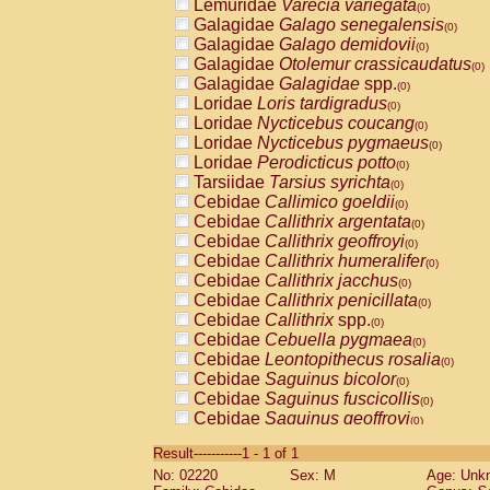
Lemuridae
Varecia variegata
(0)
Galagidae
Galago senegalensis
(0)
Galagidae
Galago demidovii
(0)
Galagidae
Otolemur crassicaudatus
(0)
Galagidae
Galagidae
spp.
(0)
Loridae
Loris tardigradus
(0)
Loridae
Nycticebus coucang
(0)
Loridae
Nycticebus pygmaeus
(0)
Loridae
Perodicticus potto
(0)
Tarsiidae
Tarsius syrichta
(0)
Cebidae
Callimico goeldii
(0)
Cebidae
Callithrix argentata
(0)
Cebidae
Callithrix geoffroyi
(0)
Cebidae
Callithrix humeralifer
(0)
Cebidae
Callithrix jacchus
(0)
Cebidae
Callithrix penicillata
(0)
Cebidae
Callithrix
spp.
(0)
Cebidae
Cebuella pygmaea
(0)
Cebidae
Leontopithecus rosalia
(0)
Cebidae
Saguinus bicolor
(0)
Cebidae
Saguinus fuscicollis
(0)
Cebidae
Saguinus geoffroyi
(0)
Cebidae
Saguinus imperator
(0)
Result-----------1 - 1 of 1
Cebidae
Saguinus labiatus
(0)
No: 02220
Sex: M
Age: Unk
Cebidae
Saguinus leucopus
(0)