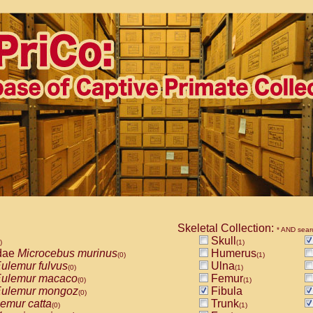
Skeletal Collection:
* AND sear
Skull
)
(1)
dae
Microcebus murinus
Humerus
(0)
(1)
ulemur fulvus
Ulna
(0)
(1)
ulemur macaco
Femur
(0)
(1)
ulemur mongoz
Fibula
(0)
emur catta
Trunk
(0)
(1)