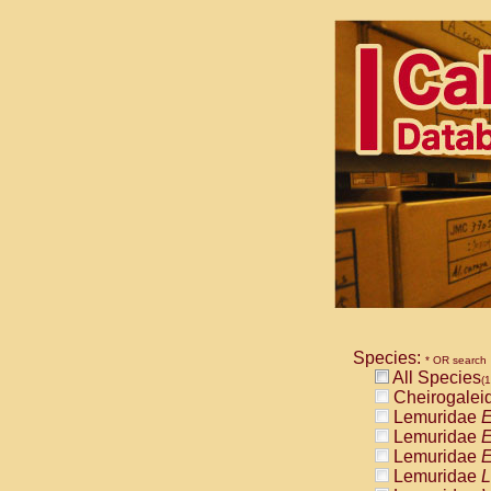
Species:
* OR search
All Species
(1
Cheirogalei
Lemuridae
E
Lemuridae
E
Lemuridae
E
Lemuridae
L