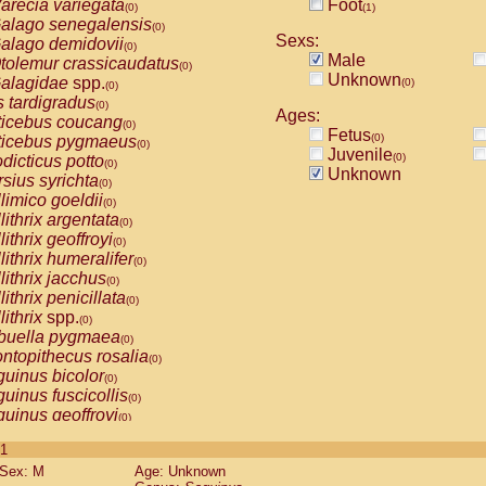
arecia variegata
Foot
(0)
(1)
alago senegalensis
(0)
Sexs:
alago demidovii
(0)
Male
tolemur crassicaudatus
(0)
Unknown
alagidae
spp.
(0)
(0)
s tardigradus
(0)
Ages:
ticebus coucang
(0)
Fetus
(0)
ticebus pygmaeus
(0)
Juvenile
(0)
dicticus potto
(0)
Unknown
rsius syrichta
(0)
limico goeldii
(0)
lithrix argentata
(0)
lithrix geoffroyi
(0)
lithrix humeralifer
(0)
lithrix jacchus
(0)
lithrix penicillata
(0)
lithrix
spp.
(0)
buella pygmaea
(0)
ntopithecus rosalia
(0)
uinus bicolor
(0)
uinus fuscicollis
(0)
uinus geoffroyi
(0)
uinus imperator
(0)
 1
uinus labiatus
(0)
Sex: M
Age: Unknown
guinus leucopus
(0)