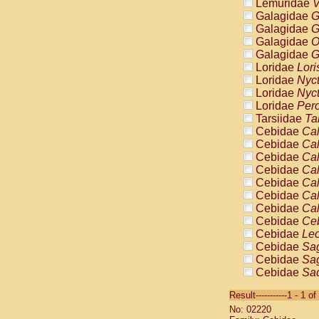
Lemuridae
V
Galagidae
G
Galagidae
G
Galagidae
O
Galagidae
G
Loridae
Lori
Loridae
Nyc
Loridae
Nyc
Loridae
Pero
Tarsiidae
Ta
Cebidae
Cal
Cebidae
Cal
Cebidae
Cal
Cebidae
Cal
Cebidae
Cal
Cebidae
Cal
Cebidae
Cal
Cebidae
Ce
Cebidae
Leo
Cebidae
Sag
Cebidae
Sag
Cebidae
Sag
Cebidae
Sag
Result-----------1 - 1 of
Cebidae
Sag
No: 02220
Cebidae
Sa