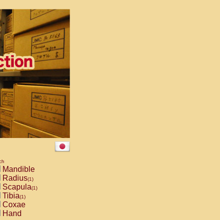
ch
Mandible
Radius
(1)
Scapula
(1)
Tibia
(1)
Coxae
Hand