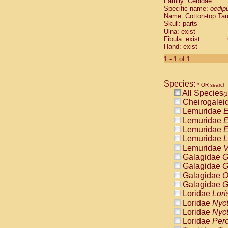
Family: Cebidae
Cebidae
Sa
Specific name:
oedip
Cebidae
Sa
Name: Cotton-top Ta
Cebidae
Sag
Skull: parts
Cebidae
Sa
Ulna: exist
Fibula: exist
Cebidae
Sag
Hand: exist
Cebidae
Sa
Cebidae
Aot
1 - 1 of 1
Cebidae
Ceb
Cebidae
Ceb
Species:
Cebidae
Ce
* OR search
All Species
Cebidae
Ceb
(1
Cheirogalei
Cebidae
Ce
Lemuridae
E
Cebidae
Sai
Lemuridae
E
Cebidae
Sai
Lemuridae
E
Atelidae
Alo
Lemuridae
L
Atelidae
Alo
Lemuridae
V
Atelidae
Alo
Galagidae
G
Atelidae
Alo
Galagidae
G
Atelidae
Ate
Galagidae
O
Atelidae
Ate
Galagidae
G
Atelidae
Ate
Loridae
Lori
Atelidae
Ate
Loridae
Nyc
Atelidae
Lag
Loridae
Nyc
Atelidae
Lag
Loridae
Pero
Pitheciidae