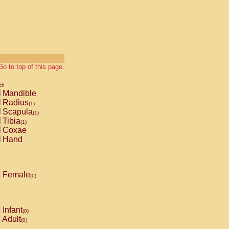
Go to top of this page.
ch
Mandible
Radius
(1)
Scapula
(1)
Tibia
(1)
Coxae
Hand
Female
(0)
Infant
(0)
Adult
(0)