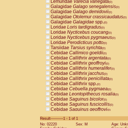
Lemuridae
Varecia variegata
(0)
Galagidae
Galago senegalensis
(0)
Galagidae
Galago demidovii
(0)
Galagidae
Otolemur crassicaudatus
(0)
Galagidae
Galagidae
spp.
(0)
Loridae
Loris tardigradus
(0)
Loridae
Nycticebus coucang
(0)
Loridae
Nycticebus pygmaeus
(0)
Loridae
Perodicticus potto
(0)
Tarsiidae
Tarsius syrichta
(0)
Cebidae
Callimico goeldii
(0)
Cebidae
Callithrix argentata
(0)
Cebidae
Callithrix geoffroyi
(0)
Cebidae
Callithrix humeralifer
(0)
Cebidae
Callithrix jacchus
(0)
Cebidae
Callithrix penicillata
(0)
Cebidae
Callithrix
spp.
(0)
Cebidae
Cebuella pygmaea
(0)
Cebidae
Leontopithecus rosalia
(0)
Cebidae
Saguinus bicolor
(0)
Cebidae
Saguinus fuscicollis
(0)
Cebidae
Saguinus geoffroyi
(0)
Cebidae
Saguinus imperator
(0)
Result-----------1 - 1 of 1
Cebidae
Saguinus labiatus
(0)
No: 02220
Sex: M
Age: Unk
Cebidae
Saguinus leucopus
(0)