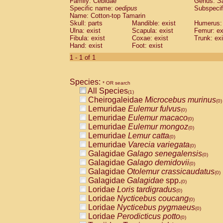
Family: Cebidae
Genus:
S
Cebidae
Saguinus midas
(0)
Specific name:
oedipus
Subspecif
Cebidae
Saguinus mystax
(0)
Name: Cotton-top Tamarin
Cebidae
Saguinus nigricollis
Skull: parts
Mandible: exist
(0)
Humerus: 
Cebidae
Saguinus oedipus
Ulna: exist
Scapula: exist
Femur: ex
(1)
Fibula: exist
Coxae: exist
Trunk: exi
Cebidae
Saguinus weddelli
(0)
Hand: exist
Foot: exist
Cebidae
Saguinus
spp.
(0)
Cebidae
Aotus trivirgatus
1 - 1 of 1
(0)
Cebidae
Cebus albifrons
(0)
Cebidae
Cebus apella
(0)
Species:
Cebidae
Cebus capucinus
* OR search
(0)
All Species
Cebidae
Cebus nigrivittatus
(1)
(0)
Cheirogaleidae
Microcebus murinus
Cebidae
Cebus
spp.
(0)
(0)
Lemuridae
Eulemur fulvus
Cebidae
Saimiri boliviensis
(0)
(0)
Lemuridae
Eulemur macaco
Cebidae
Saimiri sciureus
(0)
(0)
Lemuridae
Eulemur mongoz
Atelidae
Alouatta caraya
(0)
(0)
Lemuridae
Lemur catta
Atelidae
Alouatta fusca
(0)
(0)
Lemuridae
Varecia variegata
Atelidae
Alouatta seniculus
(0)
(0)
Galagidae
Galago senegalensis
Atelidae
Alouatta
spp.
(0)
(0)
Galagidae
Galago demidovii
Atelidae
Ateles belzebuth
(0)
(0)
Galagidae
Otolemur crassicaudatus
Atelidae
Ateles geoffroyi
(0)
(0)
Galagidae
Galagidae
spp.
Atelidae
Ateles paniscus
(0)
(0)
Loridae
Loris tardigradus
Atelidae
Ateles
spp.
(0)
(0)
Loridae
Nycticebus coucang
Atelidae
Lagothrix lagothricha
(0)
(0)
Loridae
Nycticebus pygmaeus
Atelidae
Lagothrix lagothricha cana
(0)
(0)
Loridae
Perodicticus potto
Pitheciidae
Cacajao calvus rubicundu
(0)