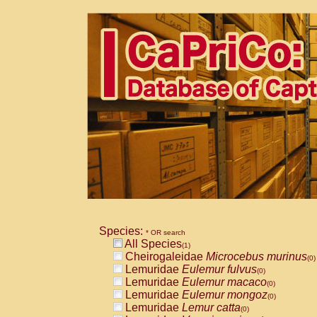
Species:
* OR search
All Species
(1)
Cheirogaleidae
Microcebus murinus
(0)
Lemuridae
Eulemur fulvus
(0)
Lemuridae
Eulemur macaco
(0)
Lemuridae
Eulemur mongoz
(0)
Lemuridae
Lemur catta
(0)