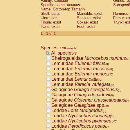
Family: Cebidae
Genus:
S
Cebidae
Saguinus midas
(0)
Specific name:
oedipus
Subspecif
Cebidae
Saguinus mystax
(0)
Name: Cotton-top Tamarin
Cebidae
Saguinus nigricollis
Skull: parts
Mandible: exist
(0)
Humerus: 
Cebidae
Saguinus oedipus
Ulna: exist
Scapula: exist
Femur: ex
(1)
Fibula: exist
Coxae: exist
Trunk: exi
Cebidae
Saguinus weddelli
(0)
Hand: exist
Foot: exist
Cebidae
Saguinus
spp.
(0)
Cebidae
Aotus trivirgatus
1 - 1 of 1
(0)
Cebidae
Cebus albifrons
(0)
Cebidae
Cebus apella
(0)
Species:
Cebidae
Cebus capucinus
* OR search
(0)
All species
Cebidae
Cebus nigrivittatus
(1)
(0)
Cheirogaleidae
Microcebus murinus
Cebidae
Cebus
spp.
(0)
(0)
Lemuridae
Eulemur fulvus
Cebidae
Saimiri boliviensis
(0)
(0)
Lemuridae
Eulemur macaco
Cebidae
Saimiri sciureus
(0)
(0)
Lemuridae
Eulemur mongoz
Atelidae
Alouatta caraya
(0)
(0)
Lemuridae
Lemur catta
Atelidae
Alouatta fusca
(0)
(0)
Lemuridae
Varecia variegata
Atelidae
Alouatta seniculus
(0)
(0)
Galagidae
Galago senegalensis
Atelidae
Alouatta
spp.
(0)
(0)
Galagidae
Galago demidovii
Atelidae
Ateles belzebuth
(0)
(0)
Galagidae
Otolemur crassicaudatus
Atelidae
Ateles geoffroyi
(0)
(0)
Galagidae
Galagidae
spp.
Atelidae
Ateles paniscus
(0)
(0)
Loridae
Loris tardigradus
Atelidae
Ateles
spp.
(0)
(0)
Loridae
Nycticebus coucang
Atelidae
Lagothrix lagothricha
(0)
(0)
Loridae
Nycticebus pygmaeus
Atelidae
Lagothrix lagothricha cana
(0)
(0)
Loridae
Perodicticus potto
Pitheciidae
Cacajao calvus rubicundu
(0)