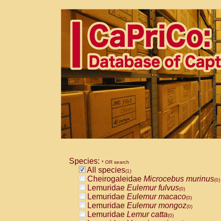
Species:
* OR search
All species
(1)
Cheirogaleidae
Microcebus murinus
(0)
Lemuridae
Eulemur fulvus
(0)
Lemuridae
Eulemur macaco
(0)
Lemuridae
Eulemur mongoz
(0)
Lemuridae
Lemur catta
(0)