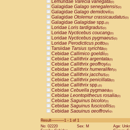
Lemuridae
Varecia variegata
(0)
Galagidae
Galago senegalensis
(0)
Galagidae
Galago demidovii
(0)
Galagidae
Otolemur crassicaudatus
(0)
Galagidae
Galagidae
spp.
(0)
Loridae
Loris tardigradus
(0)
Loridae
Nycticebus coucang
(0)
Loridae
Nycticebus pygmaeus
(0)
Loridae
Perodicticus potto
(0)
Tarsiidae
Tarsius syrichta
(0)
Cebidae
Callimico goeldii
(0)
Cebidae
Callithrix argentata
(0)
Cebidae
Callithrix geoffroyi
(0)
Cebidae
Callithrix humeralifer
(0)
Cebidae
Callithrix jacchus
(0)
Cebidae
Callithrix penicillata
(0)
Cebidae
Callithrix
spp.
(0)
Cebidae
Cebuella pygmaea
(0)
Cebidae
Leontopithecus rosalia
(0)
Cebidae
Saguinus bicolor
(0)
Cebidae
Saguinus fuscicollis
(0)
Cebidae
Saguinus geoffroyi
(0)
Cebidae
Saguinus imperator
(0)
Result-----------1 - 1 of 1
Cebidae
Saguinus labiatus
(0)
No: 02220
Sex: M
Age: Unk
Cebidae
Saguinus leucopus
(0)