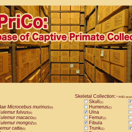
Skeletal Collection:
* AND sear
Skull
(1)
dae
Microcebus murinus
Humerus
(0)
(1)
ulemur fulvus
Ulna
(0)
ulemur macaco
Femur
(0)
(1)
ulemur mongoz
Fibula
(0)
emur catta
Trunk
(0)
(1)