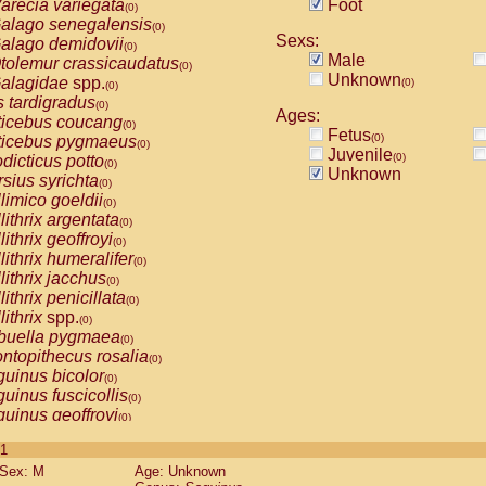
arecia variegata
Foot
(0)
alago senegalensis
(0)
Sexs:
alago demidovii
(0)
Male
tolemur crassicaudatus
(0)
Unknown
alagidae
spp.
(0)
(0)
s tardigradus
(0)
Ages:
ticebus coucang
(0)
Fetus
(0)
ticebus pygmaeus
(0)
Juvenile
(0)
dicticus potto
(0)
Unknown
rsius syrichta
(0)
limico goeldii
(0)
lithrix argentata
(0)
lithrix geoffroyi
(0)
lithrix humeralifer
(0)
lithrix jacchus
(0)
lithrix penicillata
(0)
lithrix
spp.
(0)
buella pygmaea
(0)
ntopithecus rosalia
(0)
uinus bicolor
(0)
uinus fuscicollis
(0)
uinus geoffroyi
(0)
uinus imperator
(0)
 1
uinus labiatus
(0)
Sex: M
Age: Unknown
guinus leucopus
(0)