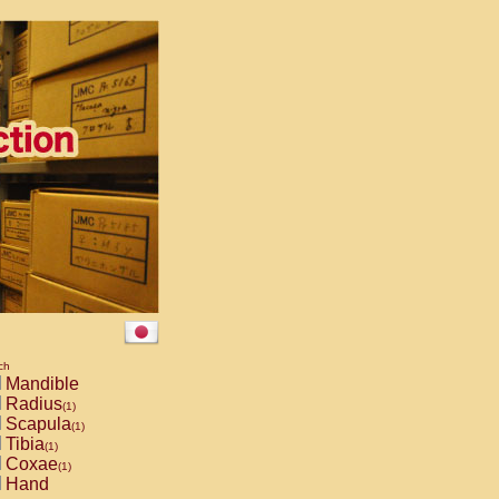
ch
Mandible
Radius
(1)
Scapula
(1)
Tibia
(1)
Coxae
(1)
Hand