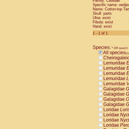
Family: Cebidae
Cebidae
Sa
Specific name:
oedip
Cebidae
Sa
Name: Cotton-top Ta
Cebidae
Sag
Skull: parts
Cebidae
Sa
Ulna: exist
Fibula: exist
Cebidae
Sag
Hand: exist
Cebidae
Sa
Cebidae
Aot
1 - 1 of 1
Cebidae
Ceb
Cebidae
Ceb
Species:
Cebidae
Ce
* OR search
All species
Cebidae
Ceb
(1)
Cheirogalei
Cebidae
Ce
Lemuridae
E
Cebidae
Sai
Lemuridae
E
Cebidae
Sai
Lemuridae
E
Atelidae
Alo
Lemuridae
L
Atelidae
Alo
Lemuridae
V
Atelidae
Alo
Galagidae
G
Atelidae
Alo
Galagidae
G
Atelidae
Ate
Galagidae
O
Atelidae
Ate
Galagidae
G
Atelidae
Ate
Loridae
Lori
Atelidae
Ate
Loridae
Nyc
Atelidae
Lag
Loridae
Nyc
Atelidae
Lag
Loridae
Pero
Pitheciidae