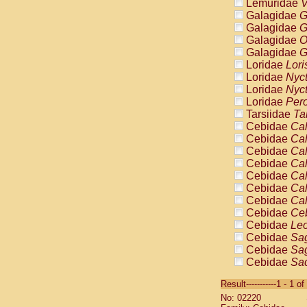
Lemuridae
V
Galagidae
G
Galagidae
G
Galagidae
O
Galagidae
G
Loridae
Lori
Loridae
Nyc
Loridae
Nyc
Loridae
Pero
Tarsiidae
Ta
Cebidae
Cal
Cebidae
Cal
Cebidae
Cal
Cebidae
Cal
Cebidae
Cal
Cebidae
Cal
Cebidae
Cal
Cebidae
Ce
Cebidae
Leo
Cebidae
Sag
Cebidae
Sag
Cebidae
Sag
Cebidae
Sag
Result-----------1 - 1 of
Cebidae
Sag
No: 02220
Cebidae
Sa