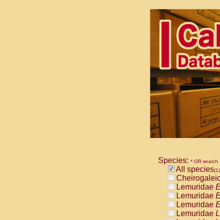
Species:
* OR search
All species
(1)
Cheirogalei
Lemuridae
E
Lemuridae
E
Lemuridae
E
Lemuridae
L