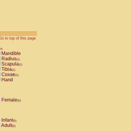
Go to top of this page.
ch
Mandible
Radius
(1)
Scapula
(1)
Tibia
(1)
Coxae
(1)
Hand
Female
(0)
Infant
(0)
Adult
(0)