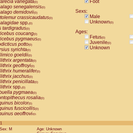
arecia variegata
Foot
(0)
alago senegalensis
(0)
Sexs:
alago demidovii
(0)
Male
tolemur crassicaudatus
(0)
Unknown
alagidae
spp.
(0)
(0)
s tardigradus
(0)
Ages:
ticebus coucang
(0)
Fetus
(0)
ticebus pygmaeus
(0)
Juvenile
(0)
dicticus potto
(0)
Unknown
rsius syrichta
(0)
limico goeldii
(0)
lithrix argentata
(0)
lithrix geoffroyi
(0)
lithrix humeralifer
(0)
lithrix jacchus
(0)
lithrix penicillata
(0)
lithrix
spp.
(0)
buella pygmaea
(0)
ntopithecus rosalia
(0)
uinus bicolor
(0)
uinus fuscicollis
(0)
uinus geoffroyi
(0)
uinus imperator
(0)
 1
uinus labiatus
(0)
Sex: M
Age: Unknown
guinus leucopus
(0)