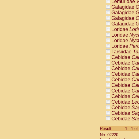
Lemuridae
V
Galagidae
G
Galagidae
G
Galagidae
O
Galagidae
G
Loridae
Lori
Loridae
Nyc
Loridae
Nyc
Loridae
Pero
Tarsiidae
Ta
Cebidae
Cal
Cebidae
Cal
Cebidae
Cal
Cebidae
Cal
Cebidae
Cal
Cebidae
Cal
Cebidae
Cal
Cebidae
Ce
Cebidae
Leo
Cebidae
Sag
Cebidae
Sag
Cebidae
Sag
Cebidae
Sag
Result-----------1 - 1 of
Cebidae
Sag
No: 02220
Cebidae
Sa