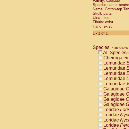
Family: Cebidae
Cebidae
Sa
Specific name:
oedip
Cebidae
Sa
Name: Cotton-top Ta
Cebidae
Sag
Skull: parts
Cebidae
Sa
Ulna: exist
Fibula: exist
Cebidae
Sag
Hand: exist
Cebidae
Sa
Cebidae
Aot
1 - 1 of 1
Cebidae
Ceb
Cebidae
Ceb
Species:
Cebidae
Ce
* OR search
All Species
Cebidae
Ceb
(1
Cheirogalei
Cebidae
Ce
Lemuridae
E
Cebidae
Sai
Lemuridae
E
Cebidae
Sai
Lemuridae
E
Atelidae
Alo
Lemuridae
L
Atelidae
Alo
Lemuridae
V
Atelidae
Alo
Galagidae
G
Atelidae
Alo
Galagidae
G
Atelidae
Ate
Galagidae
O
Atelidae
Ate
Galagidae
G
Atelidae
Ate
Loridae
Lori
Atelidae
Ate
Loridae
Nyc
Atelidae
Lag
Loridae
Nyc
Atelidae
Lag
Loridae
Pero
Pitheciidae