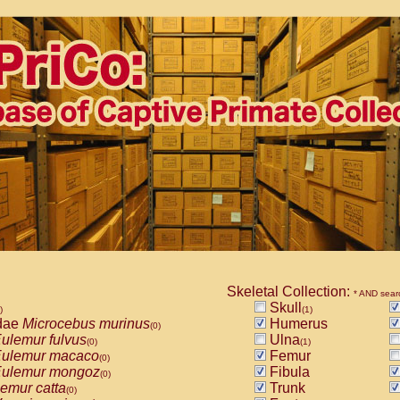
Skeletal Collection:
* AND sear
Skull
)
(1)
dae
Microcebus murinus
Humerus
(0)
ulemur fulvus
Ulna
(0)
(1)
ulemur macaco
Femur
(0)
ulemur mongoz
Fibula
(0)
emur catta
Trunk
(0)