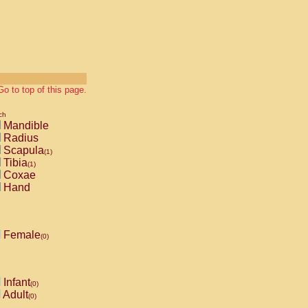
Go to top of this page.
ch
Mandible
Radius
Scapula
(1)
Tibia
(1)
Coxae
Hand
Female
(0)
Infant
(0)
Adult
(0)