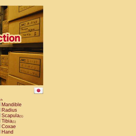
ch
Mandible
Radius
Scapula
(1)
Tibia
(1)
Coxae
Hand