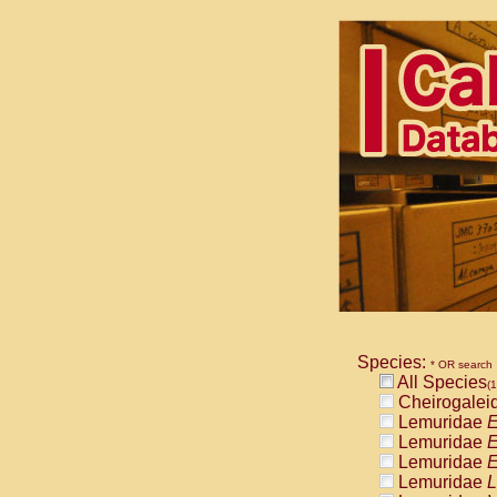
Species:
* OR search
All Species
(1
Cheirogalei
Lemuridae
E
Lemuridae
E
Lemuridae
E
Lemuridae
L