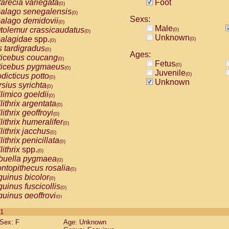
arecia variegata
Foot
(0)
alago senegalensis
(0)
Sexs:
alago demidovii
(0)
Male
tolemur crassicaudatus
(0)
(0)
Unknown
alagidae
spp.
(0)
(0)
s tardigradus
(0)
Ages:
ticebus coucang
(0)
Fetus
(0)
ticebus pygmaeus
(0)
Juvenile
(0)
dicticus potto
(0)
Unknown
rsius syrichta
(0)
limico goeldii
(0)
lithrix argentata
(0)
lithrix geoffroyi
(0)
lithrix humeralifer
(0)
lithrix jacchus
(0)
lithrix penicillata
(0)
lithrix
spp.
(0)
buella pygmaea
(0)
ntopithecus rosalia
(0)
uinus bicolor
(0)
uinus fuscicollis
(0)
uinus geoffroyi
(0)
uinus imperator
(0)
 1
uinus labiatus
(0)
Sex: F
Age: Unknown
guinus leucopus
(0)