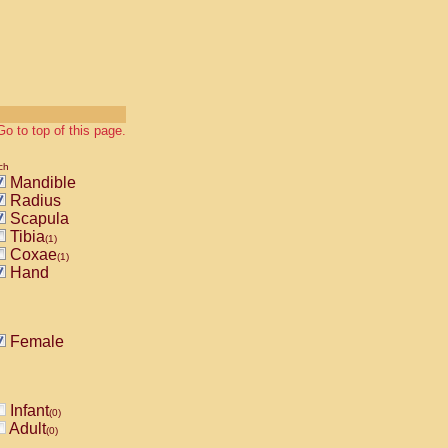
Go to top of this page.
ch
Mandible
Radius
Scapula
Tibia
(1)
Coxae
(1)
Hand
Female
Infant
(0)
Adult
(0)