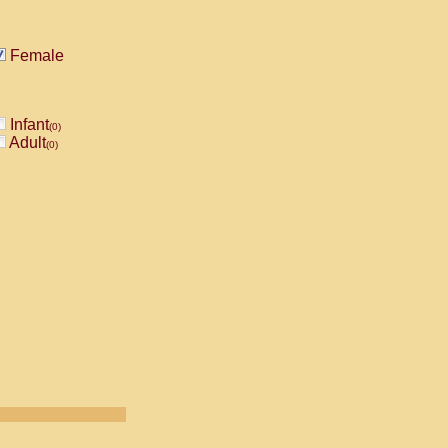
Female
Infant
(0)
Adult
(0)