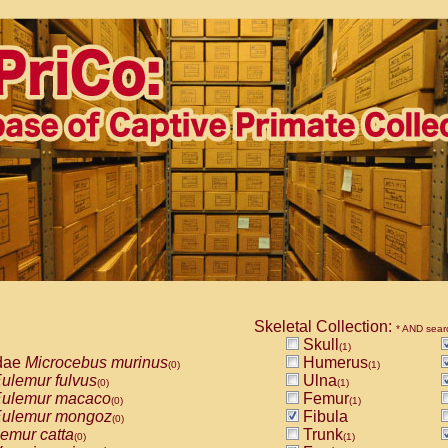
Skeletal Collection:
* AND sear
Skull
(1)
dae
Microcebus murinus
Humerus
(0)
(1)
ulemur fulvus
Ulna
(0)
(1)
ulemur macaco
Femur
(0)
(1)
ulemur mongoz
Fibula
(0)
emur catta
Trunk
(0)
(1)