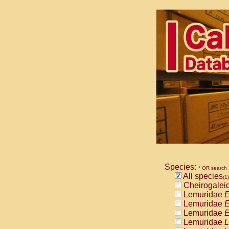
Species:
* OR search
All species
(1)
Cheirogalei
Lemuridae
E
Lemuridae
E
Lemuridae
E
Lemuridae
L