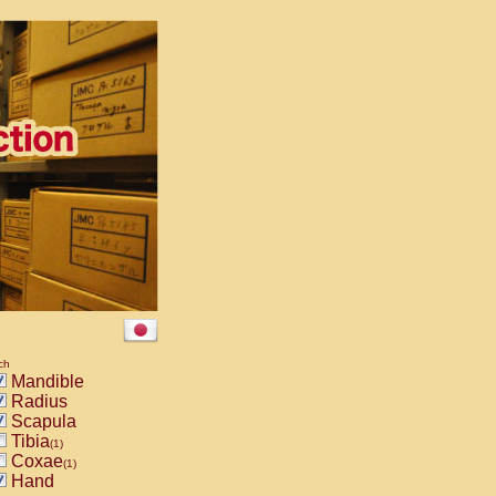
ch
Mandible
Radius
Scapula
Tibia
(1)
Coxae
(1)
Hand