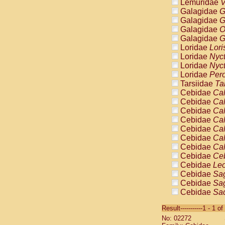
Lemuridae
V
Galagidae
G
Galagidae
G
Galagidae
O
Galagidae
G
Loridae
Lori
Loridae
Nyc
Loridae
Nyc
Loridae
Pero
Tarsiidae
Ta
Cebidae
Cal
Cebidae
Cal
Cebidae
Cal
Cebidae
Cal
Cebidae
Cal
Cebidae
Cal
Cebidae
Cal
Cebidae
Ce
Cebidae
Leo
Cebidae
Sag
Cebidae
Sag
Cebidae
Sag
Cebidae
Sag
Result-----------1 - 1 of
Cebidae
Sag
No: 02272
Cebidae
Sa