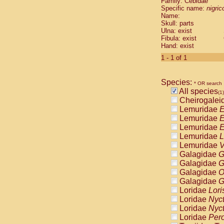
Family: Cebidae
Cebidae
Sa
Specific name:
nigrico
Cebidae
Sa
Name:
Cebidae
Sag
Skull: parts
Cebidae
Sa
Ulna: exist
Fibula: exist
Cebidae
Sag
Hand: exist
Cebidae
Sa
Cebidae
Aot
1 - 1 of 1
Cebidae
Ceb
Cebidae
Ceb
Species:
Cebidae
Ce
* OR search
All species
Cebidae
Ceb
(1)
Cheirogalei
Cebidae
Ce
Lemuridae
E
Cebidae
Sai
Lemuridae
E
Cebidae
Sai
Lemuridae
E
Atelidae
Alo
Lemuridae
L
Atelidae
Alo
Lemuridae
V
Atelidae
Alo
Galagidae
G
Atelidae
Alo
Galagidae
G
Atelidae
Ate
Galagidae
O
Atelidae
Ate
Galagidae
G
Atelidae
Ate
Loridae
Lori
Atelidae
Ate
Loridae
Nyc
Atelidae
Lag
Loridae
Nyc
Atelidae
Lag
Loridae
Pero
Pitheciidae