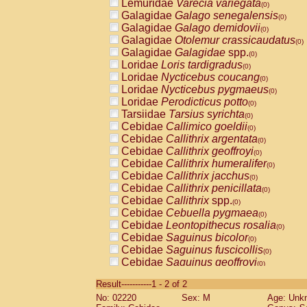
Lemuridae
Varecia variegata
(0)
Galagidae
Galago senegalensis
(0)
Galagidae
Galago demidovii
(0)
Galagidae
Otolemur crassicaudatus
(0)
Galagidae
Galagidae
spp.
(0)
Loridae
Loris tardigradus
(0)
Loridae
Nycticebus coucang
(0)
Loridae
Nycticebus pygmaeus
(0)
Loridae
Perodicticus potto
(0)
Tarsiidae
Tarsius syrichta
(0)
Cebidae
Callimico goeldii
(0)
Cebidae
Callithrix argentata
(0)
Cebidae
Callithrix geoffroyi
(0)
Cebidae
Callithrix humeralifer
(0)
Cebidae
Callithrix jacchus
(0)
Cebidae
Callithrix penicillata
(0)
Cebidae
Callithrix
spp.
(0)
Cebidae
Cebuella pygmaea
(0)
Cebidae
Leontopithecus rosalia
(0)
Cebidae
Saguinus bicolor
(0)
Cebidae
Saguinus fuscicollis
(0)
Cebidae
Saguinus geoffroyi
(0)
Cebidae
Saguinus imperator
(0)
Result-----------1 - 2 of 2
Cebidae
Saguinus labiatus
(0)
No: 02220
Sex: M
Age: Unk
Cebidae
Saguinus leucopus
(0)