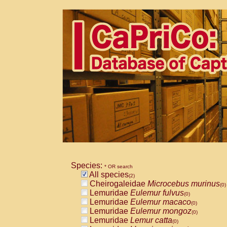
Species:
* OR search
All species
(2)
Cheirogaleidae
Microcebus murinus
(0)
Lemuridae
Eulemur fulvus
(0)
Lemuridae
Eulemur macaco
(0)
Lemuridae
Eulemur mongoz
(0)
Lemuridae
Lemur catta
(0)