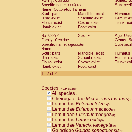
Family: Cebidae
Genus:
S
Cebidae
Saguinus midas
(0)
Specific name:
oedipus
Subspecif
Cebidae
Saguinus mystax
(0)
Name: Cotton-top Tamarin
Cebidae
Saguinus nigricollis
Skull: parts
Mandible: exist
(1)
Humerus: 
Cebidae
Saguinus oedipus
Ulna: exist
Scapula: exist
Femur: ex
(1)
Fibula: exist
Coxae: exist
Trunk: exi
Cebidae
Saguinus weddelli
(0)
Hand: exist
Foot: exist
Cebidae
Saguinus
spp.
(0)
Cebidae
Aotus trivirgatus
(0)
No: 02272
Sex: F
Age: Unk
Cebidae
Cebus albifrons
Family: Cebidae
Genus:
S
(0)
Cebidae
Cebus apella
Specific name:
nigricollis
Subspecif
(0)
Name:
Cebidae
Cebus capucinus
(0)
Skull: parts
Mandible: exist
Humerus: 
Cebidae
Cebus nigrivittatus
(0)
Ulna: exist
Scapula: exist
Femur: ex
Cebidae
Cebus
spp.
(0)
Fibula: exist
Coxae: exist
Trunk: exi
Cebidae
Saimiri boliviensis
Hand: exist
Foot: exist
(0)
Cebidae
Saimiri sciureus
(0)
1 - 2 of 2
Atelidae
Alouatta caraya
(0)
Atelidae
Alouatta fusca
(0)
Atelidae
Alouatta seniculus
Species:
(0)
* OR search
Atelidae
Alouatta
spp.
All species
(0)
(2)
Atelidae
Ateles belzebuth
Cheirogaleidae
Microcebus murinus
(0)
(0)
Atelidae
Ateles geoffroyi
Lemuridae
Eulemur fulvus
(0)
(0)
Atelidae
Ateles paniscus
Lemuridae
Eulemur macaco
(0)
(0)
Atelidae
Ateles
spp.
Lemuridae
Eulemur mongoz
(0)
(0)
Atelidae
Lagothrix lagothricha
Lemuridae
Lemur catta
(0)
(0)
Atelidae
Lagothrix lagothricha cana
Lemuridae
Varecia variegata
(0)
(0)
Pitheciidae
Cacajao calvus rubicundu
Galagidae
Galago senegalensis
(0)