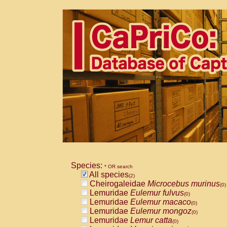
Species:
* OR search
All species
(2)
Cheirogaleidae
Microcebus murinus
(0)
Lemuridae
Eulemur fulvus
(0)
Lemuridae
Eulemur macaco
(0)
Lemuridae
Eulemur mongoz
(0)
Lemuridae
Lemur catta
(0)