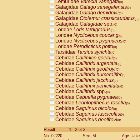
Lemuridae
Varecia variegata
(0)
Galagidae
Galago senegalensis
(0)
Galagidae
Galago demidovii
(0)
Galagidae
Otolemur crassicaudatus
(0)
Galagidae
Galagidae
spp.
(0)
Loridae
Loris tardigradus
(0)
Loridae
Nycticebus coucang
(0)
Loridae
Nycticebus pygmaeus
(0)
Loridae
Perodicticus potto
(0)
Tarsiidae
Tarsius syrichta
(0)
Cebidae
Callimico goeldii
(0)
Cebidae
Callithrix argentata
(0)
Cebidae
Callithrix geoffroyi
(0)
Cebidae
Callithrix humeralifer
(0)
Cebidae
Callithrix jacchus
(0)
Cebidae
Callithrix penicillata
(0)
Cebidae
Callithrix
spp.
(0)
Cebidae
Cebuella pygmaea
(0)
Cebidae
Leontopithecus rosalia
(0)
Cebidae
Saguinus bicolor
(0)
Cebidae
Saguinus fuscicollis
(0)
Cebidae
Saguinus geoffroyi
(0)
Cebidae
Saguinus imperator
(0)
Result-----------1 - 2 of 2
Cebidae
Saguinus labiatus
(0)
No: 02220
Sex: M
Age: Unk
Cebidae
Saguinus leucopus
(0)