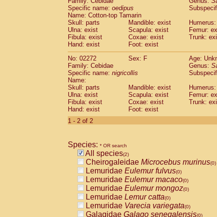
Family: Cebidae
Genus:
S
Cebidae
Saguinus midas
(0)
Specific name:
oedipus
Subspecif
Cebidae
Saguinus mystax
(0)
Name: Cotton-top Tamarin
Cebidae
Saguinus nigricollis
Skull: parts
Mandible: exist
(1)
Humerus: 
Cebidae
Saguinus oedipus
Ulna: exist
Scapula: exist
Femur: ex
(1)
Fibula: exist
Coxae: exist
Trunk: exi
Cebidae
Saguinus weddelli
(0)
Hand: exist
Foot: exist
Cebidae
Saguinus
spp.
(0)
Cebidae
Aotus trivirgatus
(0)
No: 02272
Sex: F
Age: Unk
Cebidae
Cebus albifrons
Family: Cebidae
Genus:
S
(0)
Cebidae
Cebus apella
Specific name:
nigricollis
Subspecif
(0)
Name:
Cebidae
Cebus capucinus
(0)
Skull: parts
Mandible: exist
Humerus: 
Cebidae
Cebus nigrivittatus
(0)
Ulna: exist
Scapula: exist
Femur: ex
Cebidae
Cebus
spp.
(0)
Fibula: exist
Coxae: exist
Trunk: exi
Cebidae
Saimiri boliviensis
Hand: exist
Foot: exist
(0)
Cebidae
Saimiri sciureus
(0)
1 - 2 of 2
Atelidae
Alouatta caraya
(0)
Atelidae
Alouatta fusca
(0)
Atelidae
Alouatta seniculus
Species:
(0)
* OR search
Atelidae
Alouatta
spp.
All species
(0)
(2)
Atelidae
Ateles belzebuth
Cheirogaleidae
Microcebus murinus
(0)
(0)
Atelidae
Ateles geoffroyi
Lemuridae
Eulemur fulvus
(0)
(0)
Atelidae
Ateles paniscus
Lemuridae
Eulemur macaco
(0)
(0)
Atelidae
Ateles
spp.
Lemuridae
Eulemur mongoz
(0)
(0)
Atelidae
Lagothrix lagothricha
Lemuridae
Lemur catta
(0)
(0)
Atelidae
Lagothrix lagothricha cana
Lemuridae
Varecia variegata
(0)
(0)
Pitheciidae
Cacajao calvus rubicundu
Galagidae
Galago senegalensis
(0)