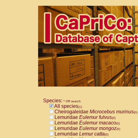
Species:
* OR search
All species
(1)
Cheirogaleidae
Microcebus murinus
(0)
Lemuridae
Eulemur fulvus
(0)
Lemuridae
Eulemur macaco
(0)
Lemuridae
Eulemur mongoz
(0)
Lemuridae
Lemur catta
(0)