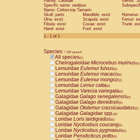
Family: Cebidae
Genus:
S
Cebidae
Saguinus midas
(0)
Specific name:
oedipus
Subspecif
Cebidae
Saguinus mystax
(0)
Name: Cotton-top Tamarin
Cebidae
Saguinus nigricollis
Skull: parts
Mandible: exist
(0)
Humerus: 
Cebidae
Saguinus oedipus
Ulna: exist
Scapula: exist
Femur: ex
(1)
Fibula: exist
Coxae: exist
Trunk: exi
Cebidae
Saguinus weddelli
(0)
Hand: exist
Foot: exist
Cebidae
Saguinus
spp.
(0)
Cebidae
Aotus trivirgatus
1 - 1 of 1
(0)
Cebidae
Cebus albifrons
(0)
Cebidae
Cebus apella
(0)
Species:
Cebidae
Cebus capucinus
* OR search
(0)
All species
Cebidae
Cebus nigrivittatus
(1)
(0)
Cheirogaleidae
Microcebus murinus
Cebidae
Cebus
spp.
(0)
(0)
Lemuridae
Eulemur fulvus
Cebidae
Saimiri boliviensis
(0)
(0)
Lemuridae
Eulemur macaco
Cebidae
Saimiri sciureus
(0)
(0)
Lemuridae
Eulemur mongoz
Atelidae
Alouatta caraya
(0)
(0)
Lemuridae
Lemur catta
Atelidae
Alouatta fusca
(0)
(0)
Lemuridae
Varecia variegata
Atelidae
Alouatta seniculus
(0)
(0)
Galagidae
Galago senegalensis
Atelidae
Alouatta
spp.
(0)
(0)
Galagidae
Galago demidovii
Atelidae
Ateles belzebuth
(0)
(0)
Galagidae
Otolemur crassicaudatus
Atelidae
Ateles geoffroyi
(0)
(0)
Galagidae
Galagidae
spp.
Atelidae
Ateles paniscus
(0)
(0)
Loridae
Loris tardigradus
Atelidae
Ateles
spp.
(0)
(0)
Loridae
Nycticebus coucang
Atelidae
Lagothrix lagothricha
(0)
(0)
Loridae
Nycticebus pygmaeus
Atelidae
Lagothrix lagothricha cana
(0)
(0)
Loridae
Perodicticus potto
Pitheciidae
Cacajao calvus rubicundu
(0)