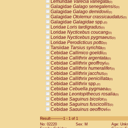
Lemuridae
Varecia variegata
(0)
Galagidae
Galago senegalensis
(0)
Galagidae
Galago demidovii
(0)
Galagidae
Otolemur crassicaudatus
(0)
Galagidae
Galagidae
spp.
(0)
Loridae
Loris tardigradus
(0)
Loridae
Nycticebus coucang
(0)
Loridae
Nycticebus pygmaeus
(0)
Loridae
Perodicticus potto
(0)
Tarsiidae
Tarsius syrichta
(0)
Cebidae
Callimico goeldii
(0)
Cebidae
Callithrix argentata
(0)
Cebidae
Callithrix geoffroyi
(0)
Cebidae
Callithrix humeralifer
(0)
Cebidae
Callithrix jacchus
(0)
Cebidae
Callithrix penicillata
(0)
Cebidae
Callithrix
spp.
(0)
Cebidae
Cebuella pygmaea
(0)
Cebidae
Leontopithecus rosalia
(0)
Cebidae
Saguinus bicolor
(0)
Cebidae
Saguinus fuscicollis
(0)
Cebidae
Saguinus geoffroyi
(0)
Cebidae
Saguinus imperator
(0)
Result-----------1 - 1 of 1
Cebidae
Saguinus labiatus
(0)
No: 02220
Sex: M
Age: Unk
Cebidae
Saguinus leucopus
(0)