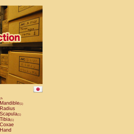
ch
Mandible
(1)
Radius
Scapula
(1)
Tibia
(1)
Coxae
Hand