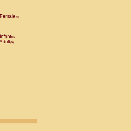
Female
(0)
Infant
(0)
Adult
(0)