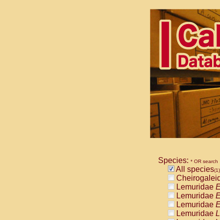
Species:
* OR search
All species
(1)
Cheirogalei
Lemuridae
E
Lemuridae
E
Lemuridae
E
Lemuridae
L