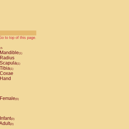
Go to top of this page.
ch
Mandible
(1)
Radius
Scapula
(1)
Tibia
(1)
Coxae
Hand
Female
(0)
Infant
(0)
Adult
(0)