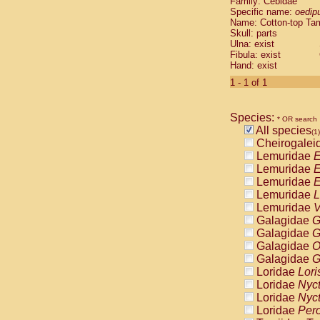
Family: Cebidae
Cebidae
Sa
Specific name:
oedip
Cebidae
Sa
Name: Cotton-top Ta
Cebidae
Sag
Skull: parts
Cebidae
Sa
Ulna: exist
Fibula: exist
Cebidae
Sag
Hand: exist
Cebidae
Sa
Cebidae
Aot
1 - 1 of 1
Cebidae
Ceb
Cebidae
Ceb
Species:
Cebidae
Ce
* OR search
All species
Cebidae
Ceb
(1)
Cheirogalei
Cebidae
Ce
Lemuridae
E
Cebidae
Sai
Lemuridae
E
Cebidae
Sai
Lemuridae
E
Atelidae
Alo
Lemuridae
L
Atelidae
Alo
Lemuridae
V
Atelidae
Alo
Galagidae
G
Atelidae
Alo
Galagidae
G
Atelidae
Ate
Galagidae
O
Atelidae
Ate
Galagidae
G
Atelidae
Ate
Loridae
Lori
Atelidae
Ate
Loridae
Nyc
Atelidae
Lag
Loridae
Nyc
Atelidae
Lag
Loridae
Pero
Pitheciidae