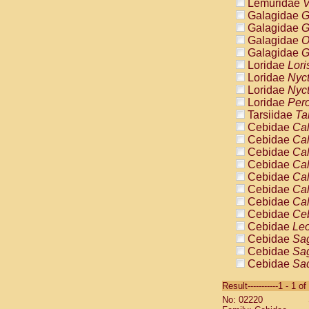
Lemuridae
V
Galagidae
G
Galagidae
G
Galagidae
O
Galagidae
G
Loridae
Lori
Loridae
Nyc
Loridae
Nyc
Loridae
Pero
Tarsiidae
Ta
Cebidae
Cal
Cebidae
Cal
Cebidae
Cal
Cebidae
Cal
Cebidae
Cal
Cebidae
Cal
Cebidae
Cal
Cebidae
Ce
Cebidae
Leo
Cebidae
Sag
Cebidae
Sag
Cebidae
Sag
Cebidae
Sag
Result-----------1 - 1 of
Cebidae
Sag
No: 02220
Cebidae
Sa