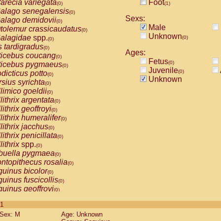
arecia variegata
Foot
(0)
(1)
alago senegalensis
(0)
Sexs:
alago demidovii
(0)
Male
tolemur crassicaudatus
(0)
Unknown
alagidae
spp.
(0)
(0)
s tardigradus
(0)
Ages:
ticebus coucang
(0)
Fetus
(0)
ticebus pygmaeus
(0)
Juvenile
(0)
dicticus potto
(0)
Unknown
rsius syrichta
(0)
limico goeldii
(0)
lithrix argentata
(0)
lithrix geoffroyi
(0)
lithrix humeralifer
(0)
lithrix jacchus
(0)
lithrix penicillata
(0)
lithrix
spp.
(0)
buella pygmaea
(0)
ntopithecus rosalia
(0)
uinus bicolor
(0)
uinus fuscicollis
(0)
uinus geoffroyi
(0)
uinus imperator
(0)
 1
uinus labiatus
(0)
Sex: M
Age: Unknown
guinus leucopus
(0)