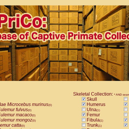
Skeletal Collection:
* AND sear
Skull
dae
Microcebus murinus
Humerus
(0)
ulemur fulvus
Ulna
(0)
(1)
ulemur macaco
Femur
(0)
ulemur mongoz
Fibula
(0)
(1)
emur catta
Trunk
(0)
(1)