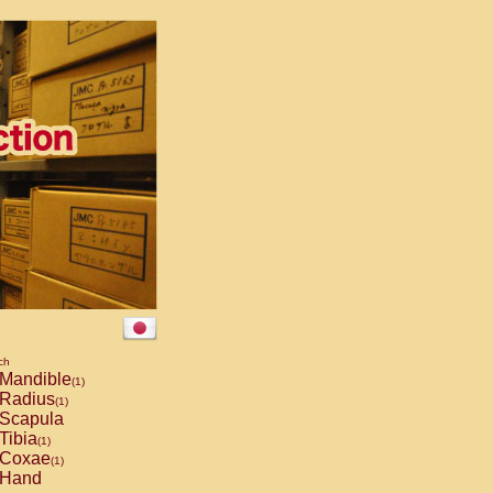
ch
Mandible
(1)
Radius
(1)
Scapula
Tibia
(1)
Coxae
(1)
Hand