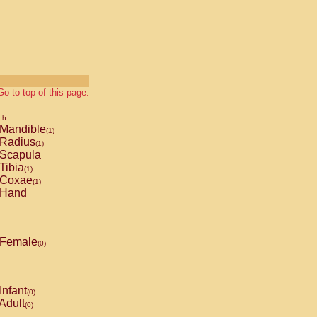
Go to top of this page.
ch
Mandible
(1)
Radius
(1)
Scapula
Tibia
(1)
Coxae
(1)
Hand
Female
(0)
Infant
(0)
Adult
(0)