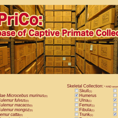
Skeletal Collection:
* AND sear
Skull
(1)
dae
Microcebus murinus
Humerus
(0)
ulemur fulvus
Ulna
(0)
(1)
ulemur macaco
Femur
(0)
(1)
ulemur mongoz
Fibula
(0)
(1)
emur catta
Trunk
(0)
(1)