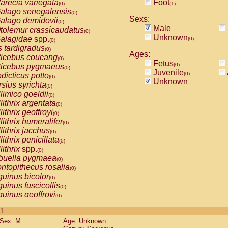
arecia variegata
Foot
(0)
(1)
alago senegalensis
(0)
Sexs:
alago demidovii
(0)
Male
tolemur crassicaudatus
(0)
Unknown
alagidae
spp.
(0)
(0)
s tardigradus
(0)
Ages:
ticebus coucang
(0)
Fetus
(0)
ticebus pygmaeus
(0)
Juvenile
(0)
dicticus potto
(0)
Unknown
rsius syrichta
(0)
limico goeldii
(0)
lithrix argentata
(0)
lithrix geoffroyi
(0)
lithrix humeralifer
(0)
lithrix jacchus
(0)
lithrix penicillata
(0)
lithrix
spp.
(0)
buella pygmaea
(0)
ntopithecus rosalia
(0)
uinus bicolor
(0)
uinus fuscicollis
(0)
uinus geoffroyi
(0)
uinus imperator
(0)
 1
uinus labiatus
(0)
Sex: M
Age: Unknown
guinus leucopus
(0)