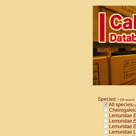
Species:
* OR search
All species
(1)
Cheirogalei
Lemuridae
E
Lemuridae
E
Lemuridae
E
Lemuridae
L