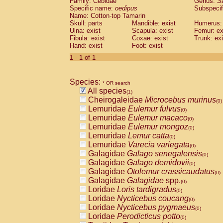
Family: Cebidae
Genus:
S
Cebidae
Saguinus midas
(0)
Specific name:
oedipus
Subspecif
Cebidae
Saguinus mystax
(0)
Name: Cotton-top Tamarin
Cebidae
Saguinus nigricollis
Skull: parts
Mandible: exist
(0)
Humerus: 
Cebidae
Saguinus oedipus
Ulna: exist
Scapula: exist
Femur: ex
(1)
Fibula: exist
Coxae: exist
Trunk: exi
Cebidae
Saguinus weddelli
(0)
Hand: exist
Foot: exist
Cebidae
Saguinus
spp.
(0)
Cebidae
Aotus trivirgatus
1 - 1 of 1
(0)
Cebidae
Cebus albifrons
(0)
Cebidae
Cebus apella
(0)
Species:
Cebidae
Cebus capucinus
* OR search
(0)
All species
Cebidae
Cebus nigrivittatus
(1)
(0)
Cheirogaleidae
Microcebus murinus
Cebidae
Cebus
spp.
(0)
(0)
Lemuridae
Eulemur fulvus
Cebidae
Saimiri boliviensis
(0)
(0)
Lemuridae
Eulemur macaco
Cebidae
Saimiri sciureus
(0)
(0)
Lemuridae
Eulemur mongoz
Atelidae
Alouatta caraya
(0)
(0)
Lemuridae
Lemur catta
Atelidae
Alouatta fusca
(0)
(0)
Lemuridae
Varecia variegata
Atelidae
Alouatta seniculus
(0)
(0)
Galagidae
Galago senegalensis
Atelidae
Alouatta
spp.
(0)
(0)
Galagidae
Galago demidovii
Atelidae
Ateles belzebuth
(0)
(0)
Galagidae
Otolemur crassicaudatus
Atelidae
Ateles geoffroyi
(0)
(0)
Galagidae
Galagidae
spp.
Atelidae
Ateles paniscus
(0)
(0)
Loridae
Loris tardigradus
Atelidae
Ateles
spp.
(0)
(0)
Loridae
Nycticebus coucang
Atelidae
Lagothrix lagothricha
(0)
(0)
Loridae
Nycticebus pygmaeus
Atelidae
Lagothrix lagothricha cana
(0)
(0)
Loridae
Perodicticus potto
Pitheciidae
Cacajao calvus rubicundu
(0)