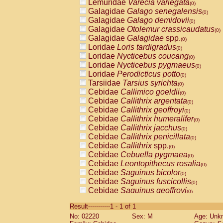
Lemuridae
Varecia variegata
(0)
Galagidae
Galago senegalensis
(0)
Galagidae
Galago demidovii
(0)
Galagidae
Otolemur crassicaudatus
(0)
Galagidae
Galagidae
spp.
(0)
Loridae
Loris tardigradus
(0)
Loridae
Nycticebus coucang
(0)
Loridae
Nycticebus pygmaeus
(0)
Loridae
Perodicticus potto
(0)
Tarsiidae
Tarsius syrichta
(0)
Cebidae
Callimico goeldii
(0)
Cebidae
Callithrix argentata
(0)
Cebidae
Callithrix geoffroyi
(0)
Cebidae
Callithrix humeralifer
(0)
Cebidae
Callithrix jacchus
(0)
Cebidae
Callithrix penicillata
(0)
Cebidae
Callithrix
spp.
(0)
Cebidae
Cebuella pygmaea
(0)
Cebidae
Leontopithecus rosalia
(0)
Cebidae
Saguinus bicolor
(0)
Cebidae
Saguinus fuscicollis
(0)
Cebidae
Saguinus geoffroyi
(0)
Cebidae
Saguinus imperator
(0)
Result-----------1 - 1 of 1
Cebidae
Saguinus labiatus
(0)
No: 02220
Sex: M
Age: Unk
Cebidae
Saguinus leucopus
(0)