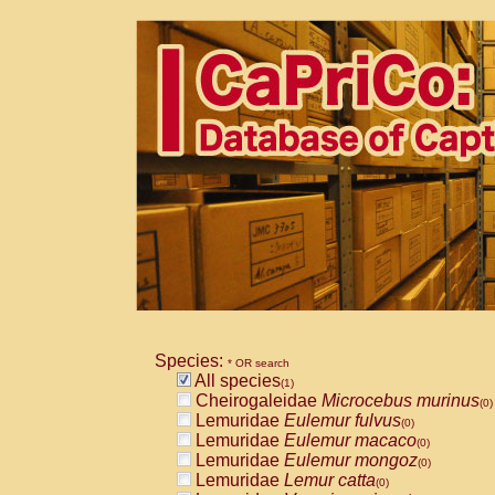
Species:
* OR search
All species
(1)
Cheirogaleidae
Microcebus murinus
(0)
Lemuridae
Eulemur fulvus
(0)
Lemuridae
Eulemur macaco
(0)
Lemuridae
Eulemur mongoz
(0)
Lemuridae
Lemur catta
(0)