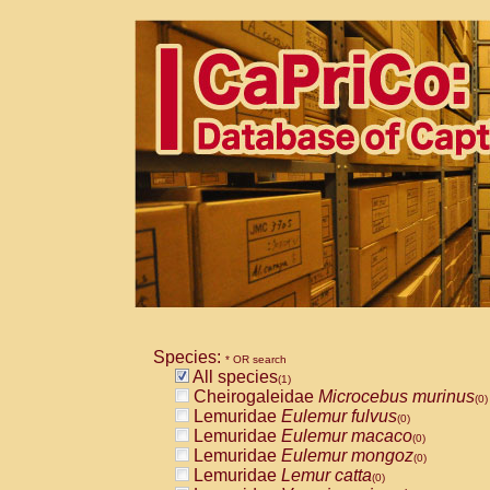
Species:
* OR search
All species
(1)
Cheirogaleidae
Microcebus murinus
(0)
Lemuridae
Eulemur fulvus
(0)
Lemuridae
Eulemur macaco
(0)
Lemuridae
Eulemur mongoz
(0)
Lemuridae
Lemur catta
(0)