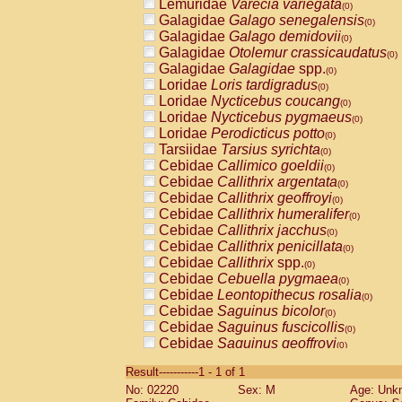
Lemuridae
Varecia variegata
(0)
Galagidae
Galago senegalensis
(0)
Galagidae
Galago demidovii
(0)
Galagidae
Otolemur crassicaudatus
(0)
Galagidae
Galagidae
spp.
(0)
Loridae
Loris tardigradus
(0)
Loridae
Nycticebus coucang
(0)
Loridae
Nycticebus pygmaeus
(0)
Loridae
Perodicticus potto
(0)
Tarsiidae
Tarsius syrichta
(0)
Cebidae
Callimico goeldii
(0)
Cebidae
Callithrix argentata
(0)
Cebidae
Callithrix geoffroyi
(0)
Cebidae
Callithrix humeralifer
(0)
Cebidae
Callithrix jacchus
(0)
Cebidae
Callithrix penicillata
(0)
Cebidae
Callithrix
spp.
(0)
Cebidae
Cebuella pygmaea
(0)
Cebidae
Leontopithecus rosalia
(0)
Cebidae
Saguinus bicolor
(0)
Cebidae
Saguinus fuscicollis
(0)
Cebidae
Saguinus geoffroyi
(0)
Cebidae
Saguinus imperator
(0)
Result-----------1 - 1 of 1
Cebidae
Saguinus labiatus
(0)
No: 02220
Sex: M
Age: Unk
Cebidae
Saguinus leucopus
(0)