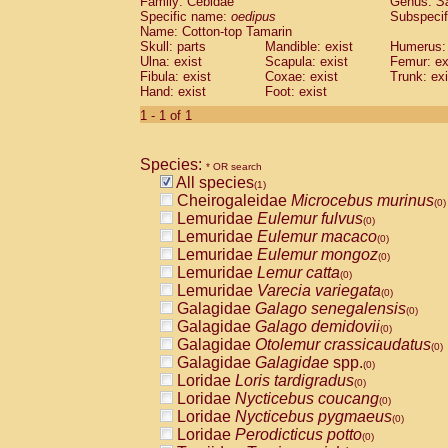
Family: Cebidae
Genus:
S
Cebidae
Saguinus midas
(0)
Specific name:
oedipus
Subspecif
Cebidae
Saguinus mystax
(0)
Name: Cotton-top Tamarin
Cebidae
Saguinus nigricollis
Skull: parts
Mandible: exist
(0)
Humerus: 
Cebidae
Saguinus oedipus
Ulna: exist
Scapula: exist
Femur: ex
(1)
Fibula: exist
Coxae: exist
Trunk: exi
Cebidae
Saguinus weddelli
(0)
Hand: exist
Foot: exist
Cebidae
Saguinus
spp.
(0)
Cebidae
Aotus trivirgatus
1 - 1 of 1
(0)
Cebidae
Cebus albifrons
(0)
Cebidae
Cebus apella
(0)
Species:
Cebidae
Cebus capucinus
* OR search
(0)
All species
Cebidae
Cebus nigrivittatus
(1)
(0)
Cheirogaleidae
Microcebus murinus
Cebidae
Cebus
spp.
(0)
(0)
Lemuridae
Eulemur fulvus
Cebidae
Saimiri boliviensis
(0)
(0)
Lemuridae
Eulemur macaco
Cebidae
Saimiri sciureus
(0)
(0)
Lemuridae
Eulemur mongoz
Atelidae
Alouatta caraya
(0)
(0)
Lemuridae
Lemur catta
Atelidae
Alouatta fusca
(0)
(0)
Lemuridae
Varecia variegata
Atelidae
Alouatta seniculus
(0)
(0)
Galagidae
Galago senegalensis
Atelidae
Alouatta
spp.
(0)
(0)
Galagidae
Galago demidovii
Atelidae
Ateles belzebuth
(0)
(0)
Galagidae
Otolemur crassicaudatus
Atelidae
Ateles geoffroyi
(0)
(0)
Galagidae
Galagidae
spp.
Atelidae
Ateles paniscus
(0)
(0)
Loridae
Loris tardigradus
Atelidae
Ateles
spp.
(0)
(0)
Loridae
Nycticebus coucang
Atelidae
Lagothrix lagothricha
(0)
(0)
Loridae
Nycticebus pygmaeus
Atelidae
Lagothrix lagothricha cana
(0)
(0)
Loridae
Perodicticus potto
Pitheciidae
Cacajao calvus rubicundu
(0)