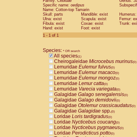
Family: Cebidae
Genus:
S
Cebidae
Saguinus midas
(0)
Specific name:
oedipus
Subspecif
Cebidae
Saguinus mystax
(0)
Name: Cotton-top Tamarin
Cebidae
Saguinus nigricollis
Skull: parts
Mandible: exist
(0)
Humerus: 
Cebidae
Saguinus oedipus
Ulna: exist
Scapula: exist
Femur: ex
(1)
Fibula: exist
Coxae: exist
Trunk: exi
Cebidae
Saguinus weddelli
(0)
Hand: exist
Foot: exist
Cebidae
Saguinus
spp.
(0)
Cebidae
Aotus trivirgatus
1 - 1 of 1
(0)
Cebidae
Cebus albifrons
(0)
Cebidae
Cebus apella
(0)
Species:
Cebidae
Cebus capucinus
* OR search
(0)
All species
Cebidae
Cebus nigrivittatus
(1)
(0)
Cheirogaleidae
Microcebus murinus
Cebidae
Cebus
spp.
(0)
(0)
Lemuridae
Eulemur fulvus
Cebidae
Saimiri boliviensis
(0)
(0)
Lemuridae
Eulemur macaco
Cebidae
Saimiri sciureus
(0)
(0)
Lemuridae
Eulemur mongoz
Atelidae
Alouatta caraya
(0)
(0)
Lemuridae
Lemur catta
Atelidae
Alouatta fusca
(0)
(0)
Lemuridae
Varecia variegata
Atelidae
Alouatta seniculus
(0)
(0)
Galagidae
Galago senegalensis
Atelidae
Alouatta
spp.
(0)
(0)
Galagidae
Galago demidovii
Atelidae
Ateles belzebuth
(0)
(0)
Galagidae
Otolemur crassicaudatus
Atelidae
Ateles geoffroyi
(0)
(0)
Galagidae
Galagidae
spp.
Atelidae
Ateles paniscus
(0)
(0)
Loridae
Loris tardigradus
Atelidae
Ateles
spp.
(0)
(0)
Loridae
Nycticebus coucang
Atelidae
Lagothrix lagothricha
(0)
(0)
Loridae
Nycticebus pygmaeus
Atelidae
Lagothrix lagothricha cana
(0)
(0)
Loridae
Perodicticus potto
Pitheciidae
Cacajao calvus rubicundu
(0)