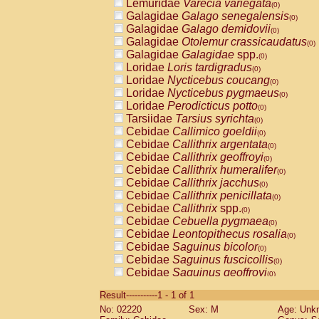
Lemuridae
Varecia variegata
(0)
Galagidae
Galago senegalensis
(0)
Galagidae
Galago demidovii
(0)
Galagidae
Otolemur crassicaudatus
(0)
Galagidae
Galagidae
spp.
(0)
Loridae
Loris tardigradus
(0)
Loridae
Nycticebus coucang
(0)
Loridae
Nycticebus pygmaeus
(0)
Loridae
Perodicticus potto
(0)
Tarsiidae
Tarsius syrichta
(0)
Cebidae
Callimico goeldii
(0)
Cebidae
Callithrix argentata
(0)
Cebidae
Callithrix geoffroyi
(0)
Cebidae
Callithrix humeralifer
(0)
Cebidae
Callithrix jacchus
(0)
Cebidae
Callithrix penicillata
(0)
Cebidae
Callithrix
spp.
(0)
Cebidae
Cebuella pygmaea
(0)
Cebidae
Leontopithecus rosalia
(0)
Cebidae
Saguinus bicolor
(0)
Cebidae
Saguinus fuscicollis
(0)
Cebidae
Saguinus geoffroyi
(0)
Cebidae
Saguinus imperator
(0)
Result-----------1 - 1 of 1
Cebidae
Saguinus labiatus
(0)
No: 02220
Sex: M
Age: Unk
Cebidae
Saguinus leucopus
(0)