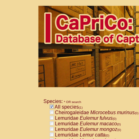
Species:
* OR search
All species
(1)
Cheirogaleidae
Microcebus murinus
(0)
Lemuridae
Eulemur fulvus
(0)
Lemuridae
Eulemur macaco
(0)
Lemuridae
Eulemur mongoz
(0)
Lemuridae
Lemur catta
(0)