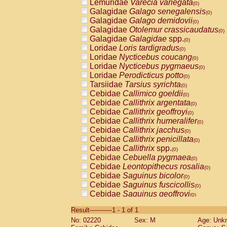
Lemuridae
Varecia variegata
(0)
Galagidae
Galago senegalensis
(0)
Galagidae
Galago demidovii
(0)
Galagidae
Otolemur crassicaudatus
(0)
Galagidae
Galagidae
spp.
(0)
Loridae
Loris tardigradus
(0)
Loridae
Nycticebus coucang
(0)
Loridae
Nycticebus pygmaeus
(0)
Loridae
Perodicticus potto
(0)
Tarsiidae
Tarsius syrichta
(0)
Cebidae
Callimico goeldii
(0)
Cebidae
Callithrix argentata
(0)
Cebidae
Callithrix geoffroyi
(0)
Cebidae
Callithrix humeralifer
(0)
Cebidae
Callithrix jacchus
(0)
Cebidae
Callithrix penicillata
(0)
Cebidae
Callithrix
spp.
(0)
Cebidae
Cebuella pygmaea
(0)
Cebidae
Leontopithecus rosalia
(0)
Cebidae
Saguinus bicolor
(0)
Cebidae
Saguinus fuscicollis
(0)
Cebidae
Saguinus geoffroyi
(0)
Cebidae
Saguinus imperator
(0)
Result-----------1 - 1 of 1
Cebidae
Saguinus labiatus
(0)
No: 02220
Sex: M
Age: Unk
Cebidae
Saguinus leucopus
(0)