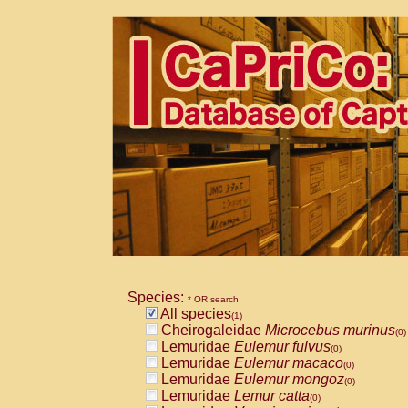
Species:
* OR search
All species
(1)
Cheirogaleidae
Microcebus murinus
(0)
Lemuridae
Eulemur fulvus
(0)
Lemuridae
Eulemur macaco
(0)
Lemuridae
Eulemur mongoz
(0)
Lemuridae
Lemur catta
(0)