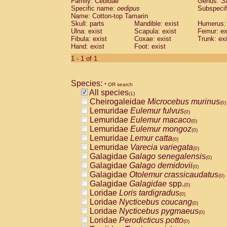
Family: Cebidae
Genus:
S
Cebidae
Saguinus midas
(0)
Specific name:
oedipus
Subspecif
Cebidae
Saguinus mystax
(0)
Name: Cotton-top Tamarin
Cebidae
Saguinus nigricollis
Skull: parts
Mandible: exist
(0)
Humerus: 
Cebidae
Saguinus oedipus
Ulna: exist
Scapula: exist
Femur: ex
(1)
Fibula: exist
Coxae: exist
Trunk: exi
Cebidae
Saguinus weddelli
(0)
Hand: exist
Foot: exist
Cebidae
Saguinus
spp.
(0)
Cebidae
Aotus trivirgatus
1 - 1 of 1
(0)
Cebidae
Cebus albifrons
(0)
Cebidae
Cebus apella
(0)
Species:
Cebidae
Cebus capucinus
* OR search
(0)
All species
Cebidae
Cebus nigrivittatus
(1)
(0)
Cheirogaleidae
Microcebus murinus
Cebidae
Cebus
spp.
(0)
(0)
Lemuridae
Eulemur fulvus
Cebidae
Saimiri boliviensis
(0)
(0)
Lemuridae
Eulemur macaco
Cebidae
Saimiri sciureus
(0)
(0)
Lemuridae
Eulemur mongoz
Atelidae
Alouatta caraya
(0)
(0)
Lemuridae
Lemur catta
Atelidae
Alouatta fusca
(0)
(0)
Lemuridae
Varecia variegata
Atelidae
Alouatta seniculus
(0)
(0)
Galagidae
Galago senegalensis
Atelidae
Alouatta
spp.
(0)
(0)
Galagidae
Galago demidovii
Atelidae
Ateles belzebuth
(0)
(0)
Galagidae
Otolemur crassicaudatus
Atelidae
Ateles geoffroyi
(0)
(0)
Galagidae
Galagidae
spp.
Atelidae
Ateles paniscus
(0)
(0)
Loridae
Loris tardigradus
Atelidae
Ateles
spp.
(0)
(0)
Loridae
Nycticebus coucang
Atelidae
Lagothrix lagothricha
(0)
(0)
Loridae
Nycticebus pygmaeus
Atelidae
Lagothrix lagothricha cana
(0)
(0)
Loridae
Perodicticus potto
Pitheciidae
Cacajao calvus rubicundu
(0)