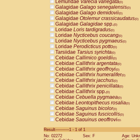
Lemuridae
Varecia variegata
(0)
Galagidae
Galago senegalensis
(0)
Galagidae
Galago demidovii
(0)
Galagidae
Otolemur crassicaudatus
(0)
Galagidae
Galagidae
spp.
(0)
Loridae
Loris tardigradus
(0)
Loridae
Nycticebus coucang
(0)
Loridae
Nycticebus pygmaeus
(0)
Loridae
Perodicticus potto
(0)
Tarsiidae
Tarsius syrichta
(0)
Cebidae
Callimico goeldii
(0)
Cebidae
Callithrix argentata
(0)
Cebidae
Callithrix geoffroyi
(0)
Cebidae
Callithrix humeralifer
(0)
Cebidae
Callithrix jacchus
(0)
Cebidae
Callithrix penicillata
(0)
Cebidae
Callithrix
spp.
(0)
Cebidae
Cebuella pygmaea
(0)
Cebidae
Leontopithecus rosalia
(0)
Cebidae
Saguinus bicolor
(0)
Cebidae
Saguinus fuscicollis
(0)
Cebidae
Saguinus geoffroyi
(0)
Cebidae
Saguinus imperator
(0)
Result-----------1 - 1 of 1
Cebidae
Saguinus labiatus
(0)
No: 02272
Sex: F
Age: Unk
Cebidae
Saguinus leucopus
(0)