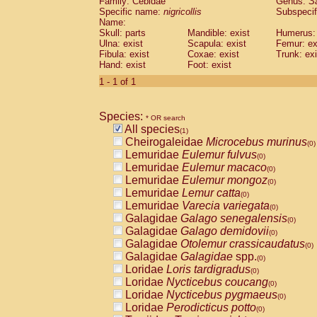
Family: Cebidae
Genus:
S
Cebidae
Saguinus midas
(0)
Specific name:
nigricollis
Subspecif
Cebidae
Saguinus mystax
(0)
Name:
Cebidae
Saguinus nigricollis
Skull: parts
Mandible: exist
(1)
Humerus: 
Cebidae
Saguinus oedipus
Ulna: exist
Scapula: exist
Femur: ex
(0)
Fibula: exist
Coxae: exist
Trunk: exi
Cebidae
Saguinus weddelli
(0)
Hand: exist
Foot: exist
Cebidae
Saguinus
spp.
(0)
Cebidae
Aotus trivirgatus
1 - 1 of 1
(0)
Cebidae
Cebus albifrons
(0)
Cebidae
Cebus apella
(0)
Species:
Cebidae
Cebus capucinus
* OR search
(0)
All species
Cebidae
Cebus nigrivittatus
(1)
(0)
Cheirogaleidae
Microcebus murinus
Cebidae
Cebus
spp.
(0)
(0)
Lemuridae
Eulemur fulvus
Cebidae
Saimiri boliviensis
(0)
(0)
Lemuridae
Eulemur macaco
Cebidae
Saimiri sciureus
(0)
(0)
Lemuridae
Eulemur mongoz
Atelidae
Alouatta caraya
(0)
(0)
Lemuridae
Lemur catta
Atelidae
Alouatta fusca
(0)
(0)
Lemuridae
Varecia variegata
Atelidae
Alouatta seniculus
(0)
(0)
Galagidae
Galago senegalensis
Atelidae
Alouatta
spp.
(0)
(0)
Galagidae
Galago demidovii
Atelidae
Ateles belzebuth
(0)
(0)
Galagidae
Otolemur crassicaudatus
Atelidae
Ateles geoffroyi
(0)
(0)
Galagidae
Galagidae
spp.
Atelidae
Ateles paniscus
(0)
(0)
Loridae
Loris tardigradus
Atelidae
Ateles
spp.
(0)
(0)
Loridae
Nycticebus coucang
Atelidae
Lagothrix lagothricha
(0)
(0)
Loridae
Nycticebus pygmaeus
Atelidae
Lagothrix lagothricha cana
(0)
(0)
Loridae
Perodicticus potto
Pitheciidae
Cacajao calvus rubicundu
(0)