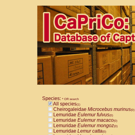
Species:
* OR search
All species
(1)
Cheirogaleidae
Microcebus murinus
(0)
Lemuridae
Eulemur fulvus
(0)
Lemuridae
Eulemur macaco
(0)
Lemuridae
Eulemur mongoz
(0)
Lemuridae
Lemur catta
(0)