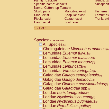
Family: Cebidae
Genus:
S
Cebidae
Saguinus midas
(0)
Specific name:
oedipus
Subspecif
Cebidae
Saguinus mystax
(0)
Name: Cotton-top Tamarin
Cebidae
Saguinus nigricollis
Skull: parts
Mandible: exist
(1)
Humerus: 
Cebidae
Saguinus oedipus
Ulna: exist
Scapula: exist
Femur: ex
(1)
Fibula: exist
Coxae: exist
Trunk: exi
Cebidae
Saguinus weddelli
(0)
Hand: exist
Foot: exist
Cebidae
Saguinus
spp.
(0)
Cebidae
Aotus trivirgatus
1 - 1 of 1
(0)
Cebidae
Cebus albifrons
(0)
Cebidae
Cebus apella
(0)
Species:
Cebidae
Cebus capucinus
* OR search
(0)
All Species
Cebidae
Cebus nigrivittatus
(5)
(0)
Cheirogaleidae
Microcebus murinus
Cebidae
Cebus
spp.
(0)
(0)
Lemuridae
Eulemur fulvus
Cebidae
Saimiri boliviensis
(0)
(0)
Lemuridae
Eulemur macaco
Cebidae
Saimiri sciureus
(0)
(0)
Lemuridae
Eulemur mongoz
Atelidae
Alouatta caraya
(0)
(0)
Lemuridae
Lemur catta
Atelidae
Alouatta fusca
(0)
(0)
Lemuridae
Varecia variegata
Atelidae
Alouatta seniculus
(0)
(0)
Galagidae
Galago senegalensis
Atelidae
Alouatta
spp.
(0)
(0)
Galagidae
Galago demidovii
Atelidae
Ateles belzebuth
(0)
(0)
Galagidae
Otolemur crassicaudatus
Atelidae
Ateles geoffroyi
(0)
(0)
Galagidae
Galagidae
spp.
Atelidae
Ateles paniscus
(0)
(0)
Loridae
Loris tardigradus
Atelidae
Ateles
spp.
(0)
(0)
Loridae
Nycticebus coucang
Atelidae
Lagothrix lagothricha
(0)
(0)
Loridae
Nycticebus pygmaeus
Atelidae
Lagothrix lagothricha cana
(0)
(0)
Loridae
Perodicticus potto
Pitheciidae
Cacajao calvus rubicundu
(0)