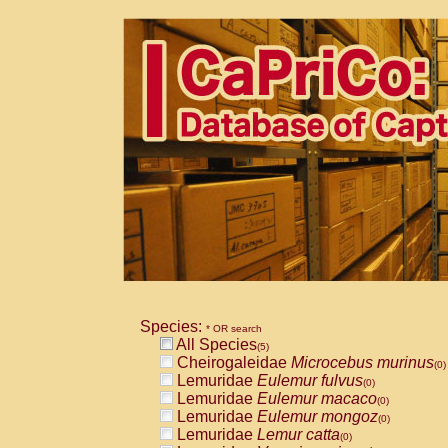
Species:
* OR search
All Species
(5)
Cheirogaleidae
Microcebus murinus
(0)
Lemuridae
Eulemur fulvus
(0)
Lemuridae
Eulemur macaco
(0)
Lemuridae
Eulemur mongoz
(0)
Lemuridae
Lemur catta
(0)