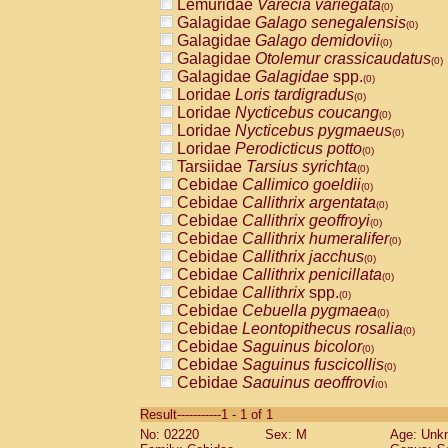
Lemuridae
Varecia variegata
(0)
Galagidae
Galago senegalensis
(0)
Galagidae
Galago demidovii
(0)
Galagidae
Otolemur crassicaudatus
(0)
Galagidae
Galagidae
spp.
(0)
Loridae
Loris tardigradus
(0)
Loridae
Nycticebus coucang
(0)
Loridae
Nycticebus pygmaeus
(0)
Loridae
Perodicticus potto
(0)
Tarsiidae
Tarsius syrichta
(0)
Cebidae
Callimico goeldii
(0)
Cebidae
Callithrix argentata
(0)
Cebidae
Callithrix geoffroyi
(0)
Cebidae
Callithrix humeralifer
(0)
Cebidae
Callithrix jacchus
(0)
Cebidae
Callithrix penicillata
(0)
Cebidae
Callithrix
spp.
(0)
Cebidae
Cebuella pygmaea
(0)
Cebidae
Leontopithecus rosalia
(0)
Cebidae
Saguinus bicolor
(0)
Cebidae
Saguinus fuscicollis
(0)
Cebidae
Saguinus geoffroyi
(0)
Cebidae
Saguinus imperator
(0)
Result-----------1 - 1 of 1
Cebidae
Saguinus labiatus
(0)
No: 02220
Sex: M
Age: Unk
Cebidae
Saguinus leucopus
(0)