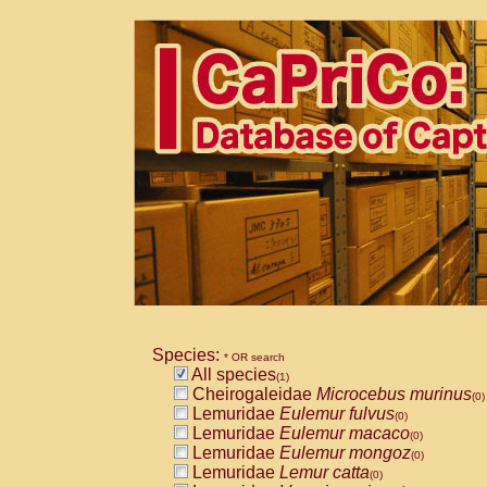
Species:
* OR search
All species
(1)
Cheirogaleidae
Microcebus murinus
(0)
Lemuridae
Eulemur fulvus
(0)
Lemuridae
Eulemur macaco
(0)
Lemuridae
Eulemur mongoz
(0)
Lemuridae
Lemur catta
(0)