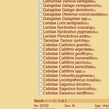
Lemuridae
Varecia variegata
(0)
Galagidae
Galago senegalensis
(0)
Galagidae
Galago demidovii
(0)
Galagidae
Otolemur crassicaudatus
(0)
Galagidae
Galagidae
spp.
(0)
Loridae
Loris tardigradus
(0)
Loridae
Nycticebus coucang
(0)
Loridae
Nycticebus pygmaeus
(0)
Loridae
Perodicticus potto
(0)
Tarsiidae
Tarsius syrichta
(0)
Cebidae
Callimico goeldii
(0)
Cebidae
Callithrix argentata
(0)
Cebidae
Callithrix geoffroyi
(0)
Cebidae
Callithrix humeralifer
(0)
Cebidae
Callithrix jacchus
(0)
Cebidae
Callithrix penicillata
(0)
Cebidae
Callithrix
spp.
(0)
Cebidae
Cebuella pygmaea
(0)
Cebidae
Leontopithecus rosalia
(0)
Cebidae
Saguinus bicolor
(0)
Cebidae
Saguinus fuscicollis
(0)
Cebidae
Saguinus geoffroyi
(0)
Cebidae
Saguinus imperator
(0)
Result-----------1 - 1 of 1
Cebidae
Saguinus labiatus
(0)
No: 02220
Sex: M
Age: Unk
Cebidae
Saguinus leucopus
(0)