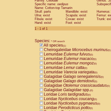
Family: Cebidae
Genus:
S
Cebidae
Saguinus midas
(0)
Specific name:
oedipus
Subspecif
Cebidae
Saguinus mystax
(0)
Name: Cotton-top Tamarin
Cebidae
Saguinus nigricollis
Skull: parts
Mandible: exist
(0)
Humerus: 
Cebidae
Saguinus oedipus
Ulna: exist
Scapula: exist
Femur: ex
(1)
Fibula: exist
Coxae: exist
Trunk: exi
Cebidae
Saguinus weddelli
(0)
Hand: exist
Foot: exist
Cebidae
Saguinus
spp.
(0)
Cebidae
Aotus trivirgatus
1 - 1 of 1
(0)
Cebidae
Cebus albifrons
(0)
Cebidae
Cebus apella
(0)
Species:
Cebidae
Cebus capucinus
* OR search
(0)
All species
Cebidae
Cebus nigrivittatus
(1)
(0)
Cheirogaleidae
Microcebus murinus
Cebidae
Cebus
spp.
(0)
(0)
Lemuridae
Eulemur fulvus
Cebidae
Saimiri boliviensis
(0)
(0)
Lemuridae
Eulemur macaco
Cebidae
Saimiri sciureus
(0)
(0)
Lemuridae
Eulemur mongoz
Atelidae
Alouatta caraya
(0)
(0)
Lemuridae
Lemur catta
Atelidae
Alouatta fusca
(0)
(0)
Lemuridae
Varecia variegata
Atelidae
Alouatta seniculus
(0)
(0)
Galagidae
Galago senegalensis
Atelidae
Alouatta
spp.
(0)
(0)
Galagidae
Galago demidovii
Atelidae
Ateles belzebuth
(0)
(0)
Galagidae
Otolemur crassicaudatus
Atelidae
Ateles geoffroyi
(0)
(0)
Galagidae
Galagidae
spp.
Atelidae
Ateles paniscus
(0)
(0)
Loridae
Loris tardigradus
Atelidae
Ateles
spp.
(0)
(0)
Loridae
Nycticebus coucang
Atelidae
Lagothrix lagothricha
(0)
(0)
Loridae
Nycticebus pygmaeus
Atelidae
Lagothrix lagothricha cana
(0)
(0)
Loridae
Perodicticus potto
Pitheciidae
Cacajao calvus rubicundu
(0)