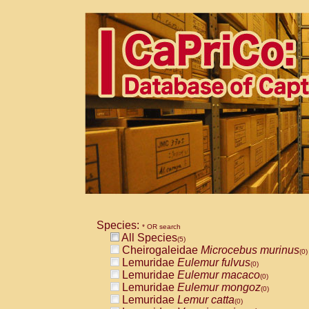
Species:
* OR search
All Species
(5)
Cheirogaleidae
Microcebus murinus
(0)
Lemuridae
Eulemur fulvus
(0)
Lemuridae
Eulemur macaco
(0)
Lemuridae
Eulemur mongoz
(0)
Lemuridae
Lemur catta
(0)