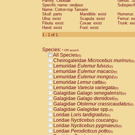
Family: Cebidae
Genus:
S
Cebidae
Saguinus midas
(0)
Specific name:
oedipus
Subspecif
Cebidae
Saguinus mystax
(0)
Name: Cotton-top Tamarin
Cebidae
Saguinus nigricollis
Skull: parts
Mandible: exist
(1)
Humerus: 
Cebidae
Saguinus oedipus
Ulna: exist
Scapula: exist
Femur: ex
(1)
Fibula: exist
Coxae: exist
Trunk: exi
Cebidae
Saguinus weddelli
(0)
Hand: exist
Foot: exist
Cebidae
Saguinus
spp.
(0)
Cebidae
Aotus trivirgatus
1 - 1 of 1
(0)
Cebidae
Cebus albifrons
(0)
Cebidae
Cebus apella
(0)
Species:
Cebidae
Cebus capucinus
* OR search
(0)
All Species
Cebidae
Cebus nigrivittatus
(5)
(0)
Cheirogaleidae
Microcebus murinus
Cebidae
Cebus
spp.
(0)
(0)
Lemuridae
Eulemur fulvus
Cebidae
Saimiri boliviensis
(0)
(0)
Lemuridae
Eulemur macaco
Cebidae
Saimiri sciureus
(0)
(0)
Lemuridae
Eulemur mongoz
Atelidae
Alouatta caraya
(0)
(0)
Lemuridae
Lemur catta
Atelidae
Alouatta fusca
(0)
(0)
Lemuridae
Varecia variegata
Atelidae
Alouatta seniculus
(0)
(0)
Galagidae
Galago senegalensis
Atelidae
Alouatta
spp.
(0)
(0)
Galagidae
Galago demidovii
Atelidae
Ateles belzebuth
(0)
(0)
Galagidae
Otolemur crassicaudatus
Atelidae
Ateles geoffroyi
(0)
(0)
Galagidae
Galagidae
spp.
Atelidae
Ateles paniscus
(0)
(0)
Loridae
Loris tardigradus
Atelidae
Ateles
spp.
(0)
(0)
Loridae
Nycticebus coucang
Atelidae
Lagothrix lagothricha
(0)
(0)
Loridae
Nycticebus pygmaeus
Atelidae
Lagothrix lagothricha cana
(0)
(0)
Loridae
Perodicticus potto
Pitheciidae
Cacajao calvus rubicundu
(0)