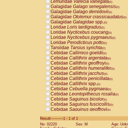
Lemuridae
Varecia variegata
(0)
Galagidae
Galago senegalensis
(0)
Galagidae
Galago demidovii
(0)
Galagidae
Otolemur crassicaudatus
(0)
Galagidae
Galagidae
spp.
(0)
Loridae
Loris tardigradus
(0)
Loridae
Nycticebus coucang
(0)
Loridae
Nycticebus pygmaeus
(0)
Loridae
Perodicticus potto
(0)
Tarsiidae
Tarsius syrichta
(0)
Cebidae
Callimico goeldii
(0)
Cebidae
Callithrix argentata
(0)
Cebidae
Callithrix geoffroyi
(0)
Cebidae
Callithrix humeralifer
(0)
Cebidae
Callithrix jacchus
(0)
Cebidae
Callithrix penicillata
(0)
Cebidae
Callithrix
spp.
(0)
Cebidae
Cebuella pygmaea
(0)
Cebidae
Leontopithecus rosalia
(0)
Cebidae
Saguinus bicolor
(0)
Cebidae
Saguinus fuscicollis
(0)
Cebidae
Saguinus geoffroyi
(0)
Cebidae
Saguinus imperator
(0)
Result-----------1 - 1 of 1
Cebidae
Saguinus labiatus
(0)
No: 02220
Sex: M
Age: Unk
Cebidae
Saguinus leucopus
(0)