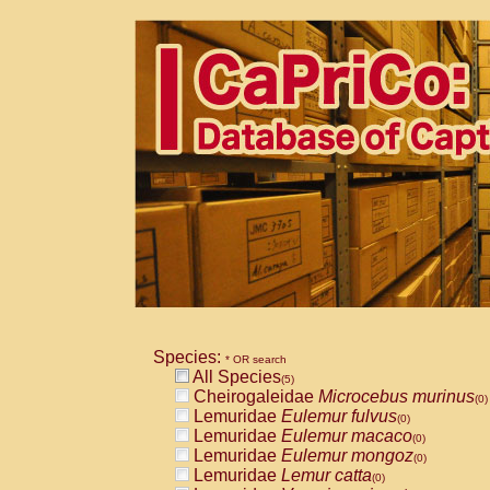
Species:
* OR search
All Species
(5)
Cheirogaleidae
Microcebus murinus
(0)
Lemuridae
Eulemur fulvus
(0)
Lemuridae
Eulemur macaco
(0)
Lemuridae
Eulemur mongoz
(0)
Lemuridae
Lemur catta
(0)