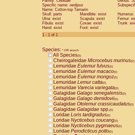
Family: Cebidae
Genus:
S
Cebidae
Saguinus midas
(0)
Specific name:
oedipus
Subspecif
Cebidae
Saguinus mystax
(0)
Name: Cotton-top Tamarin
Cebidae
Saguinus nigricollis
Skull: parts
Mandible: exist
(1)
Humerus: 
Cebidae
Saguinus oedipus
Ulna: exist
Scapula: exist
Femur: ex
(1)
Fibula: exist
Coxae: exist
Trunk: exi
Cebidae
Saguinus weddelli
(0)
Hand: exist
Foot: exist
Cebidae
Saguinus
spp.
(0)
Cebidae
Aotus trivirgatus
1 - 1 of 1
(0)
Cebidae
Cebus albifrons
(0)
Cebidae
Cebus apella
(0)
Species:
Cebidae
Cebus capucinus
* OR search
(0)
All Species
Cebidae
Cebus nigrivittatus
(5)
(0)
Cheirogaleidae
Microcebus murinus
Cebidae
Cebus
spp.
(0)
(0)
Lemuridae
Eulemur fulvus
Cebidae
Saimiri boliviensis
(0)
(0)
Lemuridae
Eulemur macaco
Cebidae
Saimiri sciureus
(0)
(0)
Lemuridae
Eulemur mongoz
Atelidae
Alouatta caraya
(0)
(0)
Lemuridae
Lemur catta
Atelidae
Alouatta fusca
(0)
(0)
Lemuridae
Varecia variegata
Atelidae
Alouatta seniculus
(0)
(0)
Galagidae
Galago senegalensis
Atelidae
Alouatta
spp.
(0)
(0)
Galagidae
Galago demidovii
Atelidae
Ateles belzebuth
(0)
(0)
Galagidae
Otolemur crassicaudatus
Atelidae
Ateles geoffroyi
(0)
(0)
Galagidae
Galagidae
spp.
Atelidae
Ateles paniscus
(0)
(0)
Loridae
Loris tardigradus
Atelidae
Ateles
spp.
(0)
(0)
Loridae
Nycticebus coucang
Atelidae
Lagothrix lagothricha
(0)
(0)
Loridae
Nycticebus pygmaeus
Atelidae
Lagothrix lagothricha cana
(0)
(0)
Loridae
Perodicticus potto
Pitheciidae
Cacajao calvus rubicundu
(0)