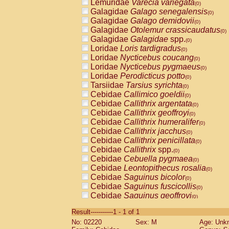
Lemuridae
Varecia variegata
(0)
Galagidae
Galago senegalensis
(0)
Galagidae
Galago demidovii
(0)
Galagidae
Otolemur crassicaudatus
(0)
Galagidae
Galagidae
spp.
(0)
Loridae
Loris tardigradus
(0)
Loridae
Nycticebus coucang
(0)
Loridae
Nycticebus pygmaeus
(0)
Loridae
Perodicticus potto
(0)
Tarsiidae
Tarsius syrichta
(0)
Cebidae
Callimico goeldii
(0)
Cebidae
Callithrix argentata
(0)
Cebidae
Callithrix geoffroyi
(0)
Cebidae
Callithrix humeralifer
(0)
Cebidae
Callithrix jacchus
(0)
Cebidae
Callithrix penicillata
(0)
Cebidae
Callithrix
spp.
(0)
Cebidae
Cebuella pygmaea
(0)
Cebidae
Leontopithecus rosalia
(0)
Cebidae
Saguinus bicolor
(0)
Cebidae
Saguinus fuscicollis
(0)
Cebidae
Saguinus geoffroyi
(0)
Cebidae
Saguinus imperator
(0)
Result-----------1 - 1 of 1
Cebidae
Saguinus labiatus
(0)
No: 02220
Sex: M
Age: Unk
Cebidae
Saguinus leucopus
(0)