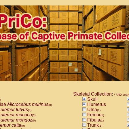
Skeletal Collection:
* AND sear
Skull
)
dae
Microcebus murinus
Humerus
(0)
ulemur fulvus
Ulna
(0)
(1)
ulemur macaco
Femur
(0)
(1)
ulemur mongoz
Fibula
(0)
(1)
emur catta
Trunk
(0)
(1)