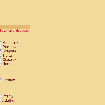
Go to top of this page.
ch
Mandible
Radius
(1)
Scapula
Tibia
(1)
Coxae
(1)
Hand
Female
Infant
(0)
Adult
(0)