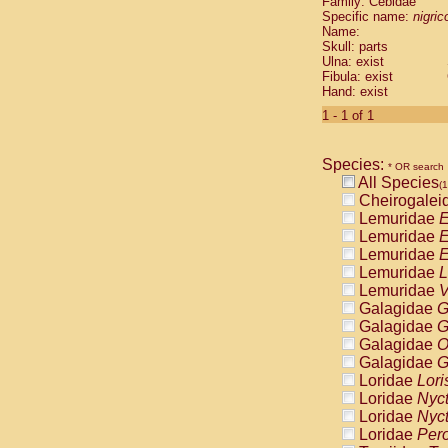
Family: Cebidae
Cebidae
Sa
Specific name:
nigrico
Cebidae
Sa
Name:
Cebidae
Sag
Skull: parts
Cebidae
Sa
Ulna: exist
Fibula: exist
Cebidae
Sag
Hand: exist
Cebidae
Sa
Cebidae
Aot
1 - 1 of 1
Cebidae
Ceb
Cebidae
Ceb
Species:
Cebidae
Ce
* OR search
All Species
Cebidae
Ceb
(1
Cheirogalei
Cebidae
Ce
Lemuridae
E
Cebidae
Sai
Lemuridae
E
Cebidae
Sai
Lemuridae
E
Atelidae
Alo
Lemuridae
L
Atelidae
Alo
Lemuridae
V
Atelidae
Alo
Galagidae
G
Atelidae
Alo
Galagidae
G
Atelidae
Ate
Galagidae
O
Atelidae
Ate
Galagidae
G
Atelidae
Ate
Loridae
Lori
Atelidae
Ate
Loridae
Nyc
Atelidae
Lag
Loridae
Nyc
Atelidae
Lag
Loridae
Pero
Pitheciidae