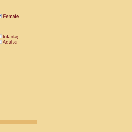
Female
Infant
(0)
Adult
(0)