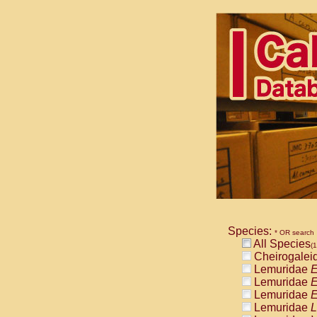
Species:
* OR search
All Species
(1
Cheirogalei
Lemuridae
E
Lemuridae
E
Lemuridae
E
Lemuridae
L