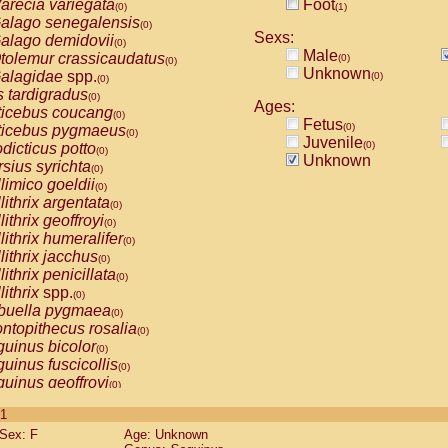
arecia variegata
Foot
(0)
(1)
alago senegalensis
(0)
Sexs:
alago demidovii
(0)
Male
tolemur crassicaudatus
(0)
(0)
Unknown
alagidae
spp.
(0)
(0)
s tardigradus
(0)
Ages:
ticebus coucang
(0)
Fetus
(0)
ticebus pygmaeus
(0)
Juvenile
(0)
dicticus potto
(0)
Unknown
rsius syrichta
(0)
limico goeldii
(0)
lithrix argentata
(0)
lithrix geoffroyi
(0)
lithrix humeralifer
(0)
lithrix jacchus
(0)
lithrix penicillata
(0)
lithrix
spp.
(0)
buella pygmaea
(0)
ntopithecus rosalia
(0)
uinus bicolor
(0)
uinus fuscicollis
(0)
uinus geoffroyi
(0)
uinus imperator
(0)
 1
uinus labiatus
(0)
Sex: F
Age: Unknown
guinus leucopus
(0)