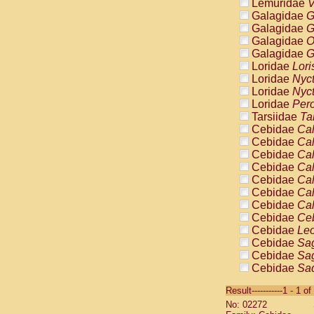
Lemuridae
V
Galagidae
G
Galagidae
G
Galagidae
O
Galagidae
G
Loridae
Lori
Loridae
Nyc
Loridae
Nyc
Loridae
Pero
Tarsiidae
Ta
Cebidae
Cal
Cebidae
Cal
Cebidae
Cal
Cebidae
Cal
Cebidae
Cal
Cebidae
Cal
Cebidae
Cal
Cebidae
Ce
Cebidae
Leo
Cebidae
Sag
Cebidae
Sag
Cebidae
Sag
Cebidae
Sag
Result-----------1 - 1 of
Cebidae
Sag
No: 02272
Cebidae
Sa