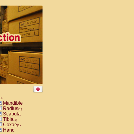
ch
Mandible
Radius
(1)
Scapula
Tibia
(1)
Coxae
(1)
Hand