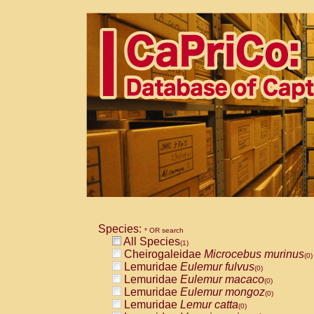
Species:
* OR search
All Species
(1)
Cheirogaleidae
Microcebus murinus
(0)
Lemuridae
Eulemur fulvus
(0)
Lemuridae
Eulemur macaco
(0)
Lemuridae
Eulemur mongoz
(0)
Lemuridae
Lemur catta
(0)