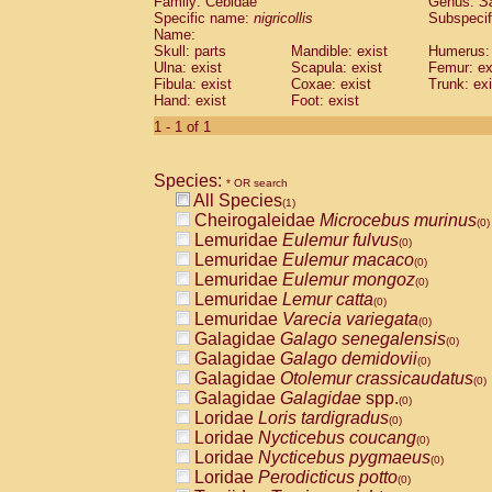
Family: Cebidae
Genus:
S
Cebidae
Saguinus midas
(0)
Specific name:
nigricollis
Subspecif
Cebidae
Saguinus mystax
(0)
Name:
Cebidae
Saguinus nigricollis
Skull: parts
Mandible: exist
(1)
Humerus: 
Cebidae
Saguinus oedipus
Ulna: exist
Scapula: exist
Femur: ex
(0)
Fibula: exist
Coxae: exist
Trunk: exi
Cebidae
Saguinus weddelli
(0)
Hand: exist
Foot: exist
Cebidae
Saguinus
spp.
(0)
Cebidae
Aotus trivirgatus
1 - 1 of 1
(0)
Cebidae
Cebus albifrons
(0)
Cebidae
Cebus apella
(0)
Species:
Cebidae
Cebus capucinus
* OR search
(0)
All Species
Cebidae
Cebus nigrivittatus
(1)
(0)
Cheirogaleidae
Microcebus murinus
Cebidae
Cebus
spp.
(0)
(0)
Lemuridae
Eulemur fulvus
Cebidae
Saimiri boliviensis
(0)
(0)
Lemuridae
Eulemur macaco
Cebidae
Saimiri sciureus
(0)
(0)
Lemuridae
Eulemur mongoz
Atelidae
Alouatta caraya
(0)
(0)
Lemuridae
Lemur catta
Atelidae
Alouatta fusca
(0)
(0)
Lemuridae
Varecia variegata
Atelidae
Alouatta seniculus
(0)
(0)
Galagidae
Galago senegalensis
Atelidae
Alouatta
spp.
(0)
(0)
Galagidae
Galago demidovii
Atelidae
Ateles belzebuth
(0)
(0)
Galagidae
Otolemur crassicaudatus
Atelidae
Ateles geoffroyi
(0)
(0)
Galagidae
Galagidae
spp.
Atelidae
Ateles paniscus
(0)
(0)
Loridae
Loris tardigradus
Atelidae
Ateles
spp.
(0)
(0)
Loridae
Nycticebus coucang
Atelidae
Lagothrix lagothricha
(0)
(0)
Loridae
Nycticebus pygmaeus
Atelidae
Lagothrix lagothricha cana
(0)
(0)
Loridae
Perodicticus potto
Pitheciidae
Cacajao calvus rubicundu
(0)