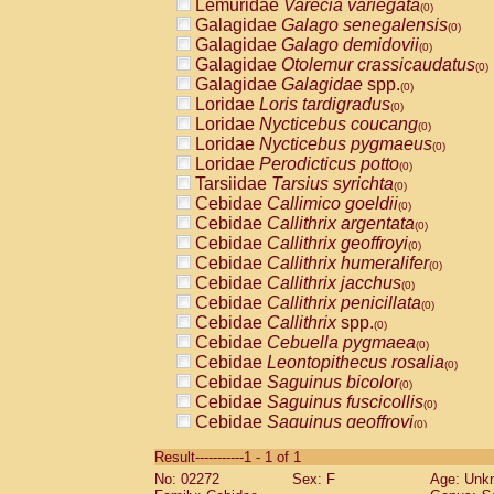
Lemuridae
Varecia variegata
(0)
Galagidae
Galago senegalensis
(0)
Galagidae
Galago demidovii
(0)
Galagidae
Otolemur crassicaudatus
(0)
Galagidae
Galagidae
spp.
(0)
Loridae
Loris tardigradus
(0)
Loridae
Nycticebus coucang
(0)
Loridae
Nycticebus pygmaeus
(0)
Loridae
Perodicticus potto
(0)
Tarsiidae
Tarsius syrichta
(0)
Cebidae
Callimico goeldii
(0)
Cebidae
Callithrix argentata
(0)
Cebidae
Callithrix geoffroyi
(0)
Cebidae
Callithrix humeralifer
(0)
Cebidae
Callithrix jacchus
(0)
Cebidae
Callithrix penicillata
(0)
Cebidae
Callithrix
spp.
(0)
Cebidae
Cebuella pygmaea
(0)
Cebidae
Leontopithecus rosalia
(0)
Cebidae
Saguinus bicolor
(0)
Cebidae
Saguinus fuscicollis
(0)
Cebidae
Saguinus geoffroyi
(0)
Cebidae
Saguinus imperator
(0)
Result-----------1 - 1 of 1
Cebidae
Saguinus labiatus
(0)
No: 02272
Sex: F
Age: Unk
Cebidae
Saguinus leucopus
(0)