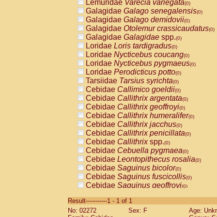
Lemuridae
Varecia variegata
(0)
Galagidae
Galago senegalensis
(0)
Galagidae
Galago demidovii
(0)
Galagidae
Otolemur crassicaudatus
(0)
Galagidae
Galagidae
spp.
(0)
Loridae
Loris tardigradus
(0)
Loridae
Nycticebus coucang
(0)
Loridae
Nycticebus pygmaeus
(0)
Loridae
Perodicticus potto
(0)
Tarsiidae
Tarsius syrichta
(0)
Cebidae
Callimico goeldii
(0)
Cebidae
Callithrix argentata
(0)
Cebidae
Callithrix geoffroyi
(0)
Cebidae
Callithrix humeralifer
(0)
Cebidae
Callithrix jacchus
(0)
Cebidae
Callithrix penicillata
(0)
Cebidae
Callithrix
spp.
(0)
Cebidae
Cebuella pygmaea
(0)
Cebidae
Leontopithecus rosalia
(0)
Cebidae
Saguinus bicolor
(0)
Cebidae
Saguinus fuscicollis
(0)
Cebidae
Saguinus geoffroyi
(0)
Cebidae
Saguinus imperator
(0)
Result-----------1 - 1 of 1
Cebidae
Saguinus labiatus
(0)
No: 02272
Sex: F
Age: Unk
Cebidae
Saguinus leucopus
(0)