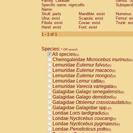
Family: Cebidae
Genus:
S
Cebidae
Saguinus midas
(0)
Specific name:
nigricollis
Subspecif
Cebidae
Saguinus mystax
(0)
Name:
Cebidae
Saguinus nigricollis
Skull: parts
Mandible: exist
(1)
Humerus: 
Cebidae
Saguinus oedipus
Ulna: exist
Scapula: exist
Femur: ex
(0)
Fibula: exist
Coxae: exist
Trunk: exi
Cebidae
Saguinus weddelli
(0)
Hand: exist
Foot: exist
Cebidae
Saguinus
spp.
(0)
Cebidae
Aotus trivirgatus
1 - 1 of 1
(0)
Cebidae
Cebus albifrons
(0)
Cebidae
Cebus apella
(0)
Species:
Cebidae
Cebus capucinus
* OR search
(0)
All species
Cebidae
Cebus nigrivittatus
(1)
(0)
Cheirogaleidae
Microcebus murinus
Cebidae
Cebus
spp.
(0)
(0)
Lemuridae
Eulemur fulvus
Cebidae
Saimiri boliviensis
(0)
(0)
Lemuridae
Eulemur macaco
Cebidae
Saimiri sciureus
(0)
(0)
Lemuridae
Eulemur mongoz
Atelidae
Alouatta caraya
(0)
(0)
Lemuridae
Lemur catta
Atelidae
Alouatta fusca
(0)
(0)
Lemuridae
Varecia variegata
Atelidae
Alouatta seniculus
(0)
(0)
Galagidae
Galago senegalensis
Atelidae
Alouatta
spp.
(0)
(0)
Galagidae
Galago demidovii
Atelidae
Ateles belzebuth
(0)
(0)
Galagidae
Otolemur crassicaudatus
Atelidae
Ateles geoffroyi
(0)
(0)
Galagidae
Galagidae
spp.
Atelidae
Ateles paniscus
(0)
(0)
Loridae
Loris tardigradus
Atelidae
Ateles
spp.
(0)
(0)
Loridae
Nycticebus coucang
Atelidae
Lagothrix lagothricha
(0)
(0)
Loridae
Nycticebus pygmaeus
Atelidae
Lagothrix lagothricha cana
(0)
(0)
Loridae
Perodicticus potto
Pitheciidae
Cacajao calvus rubicundu
(0)