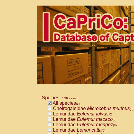
Species:
* OR search
All species
(1)
Cheirogaleidae
Microcebus murinus
(0)
Lemuridae
Eulemur fulvus
(0)
Lemuridae
Eulemur macaco
(0)
Lemuridae
Eulemur mongoz
(0)
Lemuridae
Lemur catta
(0)