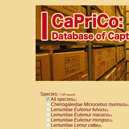
Species:
* OR search
All species
(1)
Cheirogaleidae
Microcebus murinus
(0)
Lemuridae
Eulemur fulvus
(0)
Lemuridae
Eulemur macaco
(0)
Lemuridae
Eulemur mongoz
(0)
Lemuridae
Lemur catta
(0)