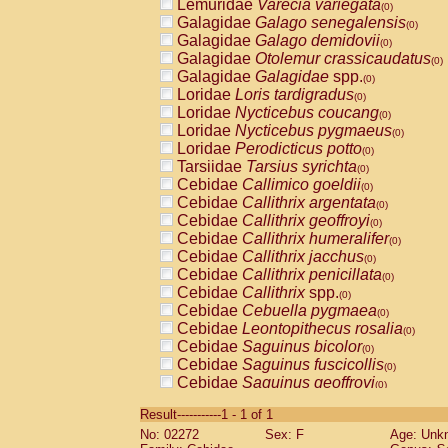
Lemuridae
Varecia variegata
(0)
Galagidae
Galago senegalensis
(0)
Galagidae
Galago demidovii
(0)
Galagidae
Otolemur crassicaudatus
(0)
Galagidae
Galagidae
spp.
(0)
Loridae
Loris tardigradus
(0)
Loridae
Nycticebus coucang
(0)
Loridae
Nycticebus pygmaeus
(0)
Loridae
Perodicticus potto
(0)
Tarsiidae
Tarsius syrichta
(0)
Cebidae
Callimico goeldii
(0)
Cebidae
Callithrix argentata
(0)
Cebidae
Callithrix geoffroyi
(0)
Cebidae
Callithrix humeralifer
(0)
Cebidae
Callithrix jacchus
(0)
Cebidae
Callithrix penicillata
(0)
Cebidae
Callithrix
spp.
(0)
Cebidae
Cebuella pygmaea
(0)
Cebidae
Leontopithecus rosalia
(0)
Cebidae
Saguinus bicolor
(0)
Cebidae
Saguinus fuscicollis
(0)
Cebidae
Saguinus geoffroyi
(0)
Cebidae
Saguinus imperator
(0)
Result-----------1 - 1 of 1
Cebidae
Saguinus labiatus
(0)
No: 02272
Sex: F
Age: Unk
Cebidae
Saguinus leucopus
(0)