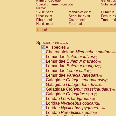
Family: Cebidae
Genus:
S
Cebidae
Saguinus midas
(0)
Specific name:
nigricollis
Subspecif
Cebidae
Saguinus mystax
(0)
Name:
Cebidae
Saguinus nigricollis
Skull: parts
Mandible: exist
(1)
Humerus: 
Cebidae
Saguinus oedipus
Ulna: exist
Scapula: exist
Femur: ex
(0)
Fibula: exist
Coxae: exist
Trunk: exi
Cebidae
Saguinus weddelli
(0)
Hand: exist
Foot: exist
Cebidae
Saguinus
spp.
(0)
Cebidae
Aotus trivirgatus
1 - 1 of 1
(0)
Cebidae
Cebus albifrons
(0)
Cebidae
Cebus apella
(0)
Species:
Cebidae
Cebus capucinus
* OR search
(0)
All species
Cebidae
Cebus nigrivittatus
(1)
(0)
Cheirogaleidae
Microcebus murinus
Cebidae
Cebus
spp.
(0)
(0)
Lemuridae
Eulemur fulvus
Cebidae
Saimiri boliviensis
(0)
(0)
Lemuridae
Eulemur macaco
Cebidae
Saimiri sciureus
(0)
(0)
Lemuridae
Eulemur mongoz
Atelidae
Alouatta caraya
(0)
(0)
Lemuridae
Lemur catta
Atelidae
Alouatta fusca
(0)
(0)
Lemuridae
Varecia variegata
Atelidae
Alouatta seniculus
(0)
(0)
Galagidae
Galago senegalensis
Atelidae
Alouatta
spp.
(0)
(0)
Galagidae
Galago demidovii
Atelidae
Ateles belzebuth
(0)
(0)
Galagidae
Otolemur crassicaudatus
Atelidae
Ateles geoffroyi
(0)
(0)
Galagidae
Galagidae
spp.
Atelidae
Ateles paniscus
(0)
(0)
Loridae
Loris tardigradus
Atelidae
Ateles
spp.
(0)
(0)
Loridae
Nycticebus coucang
Atelidae
Lagothrix lagothricha
(0)
(0)
Loridae
Nycticebus pygmaeus
Atelidae
Lagothrix lagothricha cana
(0)
(0)
Loridae
Perodicticus potto
Pitheciidae
Cacajao calvus rubicundu
(0)