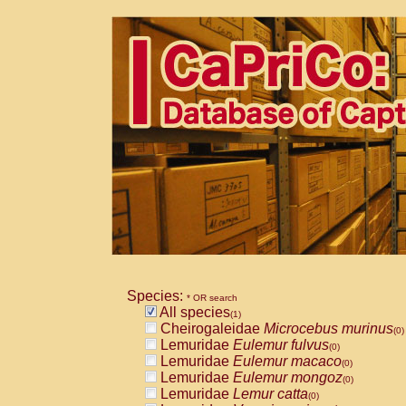
Species:
* OR search
All species
(1)
Cheirogaleidae
Microcebus murinus
(0)
Lemuridae
Eulemur fulvus
(0)
Lemuridae
Eulemur macaco
(0)
Lemuridae
Eulemur mongoz
(0)
Lemuridae
Lemur catta
(0)