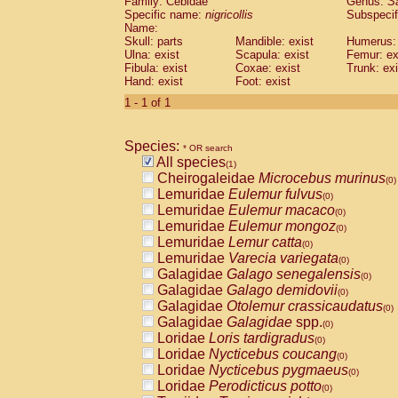
Family: Cebidae
Genus:
S
Cebidae
Saguinus midas
(0)
Specific name:
nigricollis
Subspecif
Cebidae
Saguinus mystax
(0)
Name:
Cebidae
Saguinus nigricollis
Skull: parts
Mandible: exist
(1)
Humerus: 
Cebidae
Saguinus oedipus
Ulna: exist
Scapula: exist
Femur: ex
(0)
Fibula: exist
Coxae: exist
Trunk: exi
Cebidae
Saguinus weddelli
(0)
Hand: exist
Foot: exist
Cebidae
Saguinus
spp.
(0)
Cebidae
Aotus trivirgatus
1 - 1 of 1
(0)
Cebidae
Cebus albifrons
(0)
Cebidae
Cebus apella
(0)
Species:
Cebidae
Cebus capucinus
* OR search
(0)
All species
Cebidae
Cebus nigrivittatus
(1)
(0)
Cheirogaleidae
Microcebus murinus
Cebidae
Cebus
spp.
(0)
(0)
Lemuridae
Eulemur fulvus
Cebidae
Saimiri boliviensis
(0)
(0)
Lemuridae
Eulemur macaco
Cebidae
Saimiri sciureus
(0)
(0)
Lemuridae
Eulemur mongoz
Atelidae
Alouatta caraya
(0)
(0)
Lemuridae
Lemur catta
Atelidae
Alouatta fusca
(0)
(0)
Lemuridae
Varecia variegata
Atelidae
Alouatta seniculus
(0)
(0)
Galagidae
Galago senegalensis
Atelidae
Alouatta
spp.
(0)
(0)
Galagidae
Galago demidovii
Atelidae
Ateles belzebuth
(0)
(0)
Galagidae
Otolemur crassicaudatus
Atelidae
Ateles geoffroyi
(0)
(0)
Galagidae
Galagidae
spp.
Atelidae
Ateles paniscus
(0)
(0)
Loridae
Loris tardigradus
Atelidae
Ateles
spp.
(0)
(0)
Loridae
Nycticebus coucang
Atelidae
Lagothrix lagothricha
(0)
(0)
Loridae
Nycticebus pygmaeus
Atelidae
Lagothrix lagothricha cana
(0)
(0)
Loridae
Perodicticus potto
Pitheciidae
Cacajao calvus rubicundu
(0)