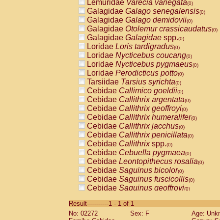
Lemuridae
Varecia variegata
(0)
Galagidae
Galago senegalensis
(0)
Galagidae
Galago demidovii
(0)
Galagidae
Otolemur crassicaudatus
(0)
Galagidae
Galagidae
spp.
(0)
Loridae
Loris tardigradus
(0)
Loridae
Nycticebus coucang
(0)
Loridae
Nycticebus pygmaeus
(0)
Loridae
Perodicticus potto
(0)
Tarsiidae
Tarsius syrichta
(0)
Cebidae
Callimico goeldii
(0)
Cebidae
Callithrix argentata
(0)
Cebidae
Callithrix geoffroyi
(0)
Cebidae
Callithrix humeralifer
(0)
Cebidae
Callithrix jacchus
(0)
Cebidae
Callithrix penicillata
(0)
Cebidae
Callithrix
spp.
(0)
Cebidae
Cebuella pygmaea
(0)
Cebidae
Leontopithecus rosalia
(0)
Cebidae
Saguinus bicolor
(0)
Cebidae
Saguinus fuscicollis
(0)
Cebidae
Saguinus geoffroyi
(0)
Cebidae
Saguinus imperator
(0)
Result-----------1 - 1 of 1
Cebidae
Saguinus labiatus
(0)
No: 02272
Sex: F
Age: Unk
Cebidae
Saguinus leucopus
(0)