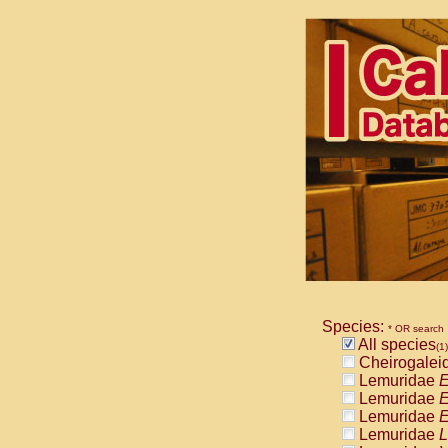
Species:
* OR search
All species
(1)
Cheirogalei
Lemuridae
E
Lemuridae
E
Lemuridae
E
Lemuridae
L