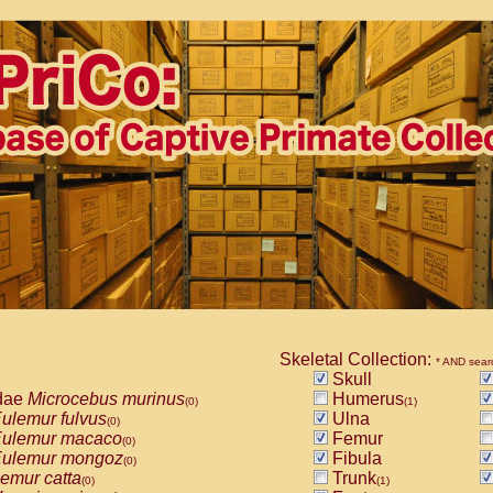
Skeletal Collection:
* AND sear
Skull
dae
Microcebus murinus
Humerus
(0)
(1)
ulemur fulvus
Ulna
(0)
ulemur macaco
Femur
(0)
ulemur mongoz
Fibula
(0)
emur catta
Trunk
(0)
(1)