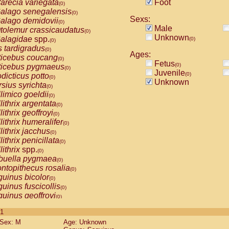
arecia variegata
Foot
(0)
alago senegalensis
(0)
Sexs:
alago demidovii
(0)
Male
tolemur crassicaudatus
(0)
Unknown
alagidae
spp.
(0)
(0)
s tardigradus
(0)
Ages:
ticebus coucang
(0)
Fetus
(0)
ticebus pygmaeus
(0)
Juvenile
(0)
dicticus potto
(0)
Unknown
rsius syrichta
(0)
limico goeldii
(0)
lithrix argentata
(0)
lithrix geoffroyi
(0)
lithrix humeralifer
(0)
lithrix jacchus
(0)
lithrix penicillata
(0)
lithrix
spp.
(0)
buella pygmaea
(0)
ntopithecus rosalia
(0)
uinus bicolor
(0)
uinus fuscicollis
(0)
uinus geoffroyi
(0)
uinus imperator
(0)
 1
uinus labiatus
(0)
Sex: M
Age: Unknown
guinus leucopus
(0)