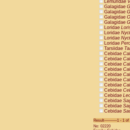
Lemuridae
V
Galagidae
G
Galagidae
G
Galagidae
O
Galagidae
G
Loridae
Lori
Loridae
Nyc
Loridae
Nyc
Loridae
Pero
Tarsiidae
Ta
Cebidae
Cal
Cebidae
Cal
Cebidae
Cal
Cebidae
Cal
Cebidae
Cal
Cebidae
Cal
Cebidae
Cal
Cebidae
Ce
Cebidae
Leo
Cebidae
Sag
Cebidae
Sag
Cebidae
Sag
Cebidae
Sag
Result-----------1 - 1 of
Cebidae
Sag
No: 02220
Cebidae
Sa