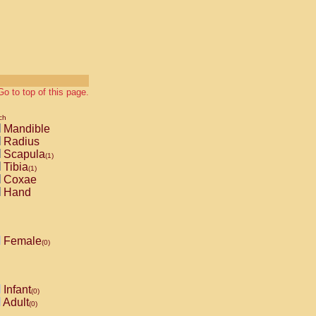
Go to top of this page.
ch
Mandible
Radius
Scapula
(1)
Tibia
(1)
Coxae
Hand
Female
(0)
Infant
(0)
Adult
(0)