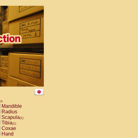
ch
Mandible
Radius
Scapula
(1)
Tibia
(1)
Coxae
Hand