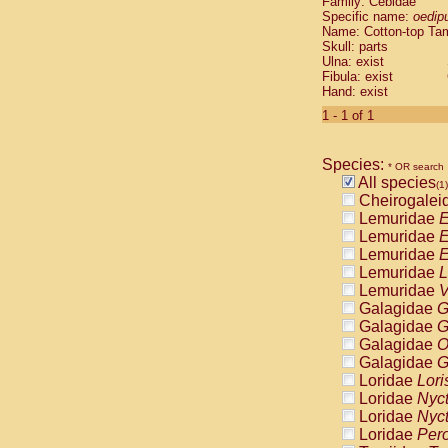
Family: Cebidae
Cebidae
Sa
Specific name:
oedip
Cebidae
Sa
Name: Cotton-top Ta
Cebidae
Sag
Skull: parts
Cebidae
Sa
Ulna: exist
Fibula: exist
Cebidae
Sag
Hand: exist
Cebidae
Sa
Cebidae
Aot
1 - 1 of 1
Cebidae
Ceb
Cebidae
Ceb
Species:
Cebidae
Ce
* OR search
All species
Cebidae
Ceb
(1)
Cheirogalei
Cebidae
Ce
Lemuridae
E
Cebidae
Sai
Lemuridae
E
Cebidae
Sai
Lemuridae
E
Atelidae
Alo
Lemuridae
L
Atelidae
Alo
Lemuridae
V
Atelidae
Alo
Galagidae
G
Atelidae
Alo
Galagidae
G
Atelidae
Ate
Galagidae
O
Atelidae
Ate
Galagidae
G
Atelidae
Ate
Loridae
Lori
Atelidae
Ate
Loridae
Nyc
Atelidae
Lag
Loridae
Nyc
Atelidae
Lag
Loridae
Pero
Pitheciidae