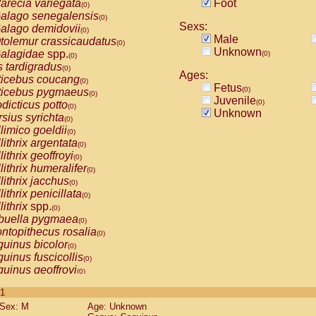
arecia variegata
Foot
(0)
alago senegalensis
(0)
Sexs:
alago demidovii
(0)
Male
tolemur crassicaudatus
(0)
Unknown
alagidae
spp.
(0)
(0)
s tardigradus
(0)
Ages:
ticebus coucang
(0)
Fetus
(0)
ticebus pygmaeus
(0)
Juvenile
(0)
dicticus potto
(0)
Unknown
rsius syrichta
(0)
limico goeldii
(0)
lithrix argentata
(0)
lithrix geoffroyi
(0)
lithrix humeralifer
(0)
lithrix jacchus
(0)
lithrix penicillata
(0)
lithrix
spp.
(0)
buella pygmaea
(0)
ntopithecus rosalia
(0)
uinus bicolor
(0)
uinus fuscicollis
(0)
uinus geoffroyi
(0)
uinus imperator
(0)
 1
uinus labiatus
(0)
Sex: M
Age: Unknown
guinus leucopus
(0)