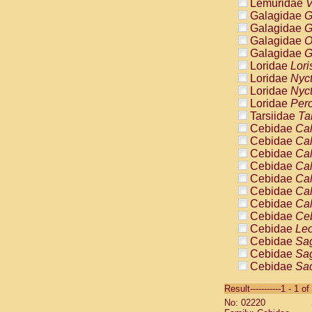
Lemuridae
V
Galagidae
G
Galagidae
G
Galagidae
O
Galagidae
G
Loridae
Lori
Loridae
Nyc
Loridae
Nyc
Loridae
Pero
Tarsiidae
Ta
Cebidae
Cal
Cebidae
Cal
Cebidae
Cal
Cebidae
Cal
Cebidae
Cal
Cebidae
Cal
Cebidae
Cal
Cebidae
Ce
Cebidae
Leo
Cebidae
Sag
Cebidae
Sag
Cebidae
Sag
Cebidae
Sag
Result-----------1 - 1 of
Cebidae
Sag
No: 02220
Cebidae
Sa