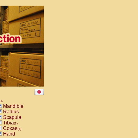
ch
Mandible
Radius
Scapula
Tibia
(1)
Coxae
(1)
Hand