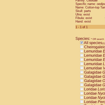
Family: Cebidae
Cebidae
Sa
Specific name:
oedip
Cebidae
Sa
Name: Cotton-top Ta
Cebidae
Sag
Skull: parts
Cebidae
Sa
Ulna: exist
Fibula: exist
Cebidae
Sag
Hand: exist
Cebidae
Sa
Cebidae
Aot
1 - 1 of 1
Cebidae
Ceb
Cebidae
Ceb
Species:
Cebidae
Ce
* OR search
All species
Cebidae
Ceb
(1)
Cheirogalei
Cebidae
Ce
Lemuridae
E
Cebidae
Sai
Lemuridae
E
Cebidae
Sai
Lemuridae
E
Atelidae
Alo
Lemuridae
L
Atelidae
Alo
Lemuridae
V
Atelidae
Alo
Galagidae
G
Atelidae
Alo
Galagidae
G
Atelidae
Ate
Galagidae
O
Atelidae
Ate
Galagidae
G
Atelidae
Ate
Loridae
Lori
Atelidae
Ate
Loridae
Nyc
Atelidae
Lag
Loridae
Nyc
Atelidae
Lag
Loridae
Pero
Pitheciidae