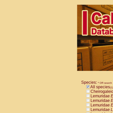
Species:
* OR search
All species
(1)
Cheirogalei
Lemuridae
E
Lemuridae
E
Lemuridae
E
Lemuridae
L