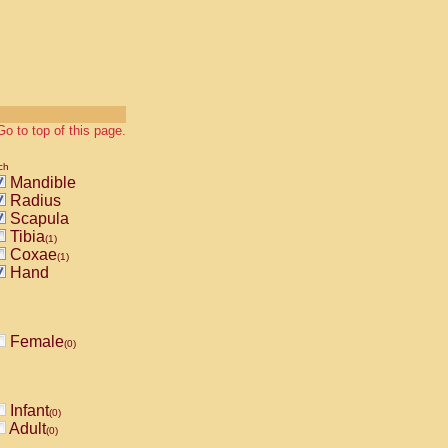
Go to top of this page.
ch
Mandible
Radius
Scapula
Tibia
(1)
Coxae
(1)
Hand
Female
(0)
Infant
(0)
Adult
(0)