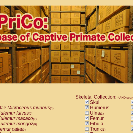
Skeletal Collection:
* AND sear
Skull
dae
Microcebus murinus
Humerus
(0)
ulemur fulvus
Ulna
(0)
(1)
ulemur macaco
Femur
(0)
ulemur mongoz
Fibula
(0)
emur catta
Trunk
(0)
(1)