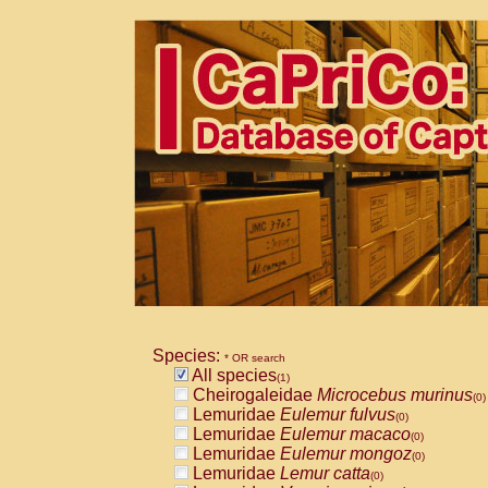
Species:
* OR search
All species
(1)
Cheirogaleidae
Microcebus murinus
(0)
Lemuridae
Eulemur fulvus
(0)
Lemuridae
Eulemur macaco
(0)
Lemuridae
Eulemur mongoz
(0)
Lemuridae
Lemur catta
(0)