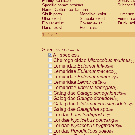
Family: Cebidae
Genus:
S
Cebidae
Saguinus midas
(0)
Specific name:
oedipus
Subspecif
Cebidae
Saguinus mystax
(0)
Name: Cotton-top Tamarin
Cebidae
Saguinus nigricollis
Skull: parts
Mandible: exist
(0)
Humerus: 
Cebidae
Saguinus oedipus
Ulna: exist
Scapula: exist
Femur: ex
(1)
Fibula: exist
Coxae: exist
Trunk: exi
Cebidae
Saguinus weddelli
(0)
Hand: exist
Foot: exist
Cebidae
Saguinus
spp.
(0)
Cebidae
Aotus trivirgatus
1 - 1 of 1
(0)
Cebidae
Cebus albifrons
(0)
Cebidae
Cebus apella
(0)
Species:
Cebidae
Cebus capucinus
* OR search
(0)
All species
Cebidae
Cebus nigrivittatus
(1)
(0)
Cheirogaleidae
Microcebus murinus
Cebidae
Cebus
spp.
(0)
(0)
Lemuridae
Eulemur fulvus
Cebidae
Saimiri boliviensis
(0)
(0)
Lemuridae
Eulemur macaco
Cebidae
Saimiri sciureus
(0)
(0)
Lemuridae
Eulemur mongoz
Atelidae
Alouatta caraya
(0)
(0)
Lemuridae
Lemur catta
Atelidae
Alouatta fusca
(0)
(0)
Lemuridae
Varecia variegata
Atelidae
Alouatta seniculus
(0)
(0)
Galagidae
Galago senegalensis
Atelidae
Alouatta
spp.
(0)
(0)
Galagidae
Galago demidovii
Atelidae
Ateles belzebuth
(0)
(0)
Galagidae
Otolemur crassicaudatus
Atelidae
Ateles geoffroyi
(0)
(0)
Galagidae
Galagidae
spp.
Atelidae
Ateles paniscus
(0)
(0)
Loridae
Loris tardigradus
Atelidae
Ateles
spp.
(0)
(0)
Loridae
Nycticebus coucang
Atelidae
Lagothrix lagothricha
(0)
(0)
Loridae
Nycticebus pygmaeus
Atelidae
Lagothrix lagothricha cana
(0)
(0)
Loridae
Perodicticus potto
Pitheciidae
Cacajao calvus rubicundu
(0)