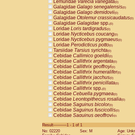
Lemuridae
Varecia variegata
(0)
Galagidae
Galago senegalensis
(0)
Galagidae
Galago demidovii
(0)
Galagidae
Otolemur crassicaudatus
(0)
Galagidae
Galagidae
spp.
(0)
Loridae
Loris tardigradus
(0)
Loridae
Nycticebus coucang
(0)
Loridae
Nycticebus pygmaeus
(0)
Loridae
Perodicticus potto
(0)
Tarsiidae
Tarsius syrichta
(0)
Cebidae
Callimico goeldii
(0)
Cebidae
Callithrix argentata
(0)
Cebidae
Callithrix geoffroyi
(0)
Cebidae
Callithrix humeralifer
(0)
Cebidae
Callithrix jacchus
(0)
Cebidae
Callithrix penicillata
(0)
Cebidae
Callithrix
spp.
(0)
Cebidae
Cebuella pygmaea
(0)
Cebidae
Leontopithecus rosalia
(0)
Cebidae
Saguinus bicolor
(0)
Cebidae
Saguinus fuscicollis
(0)
Cebidae
Saguinus geoffroyi
(0)
Cebidae
Saguinus imperator
(0)
Result-----------1 - 1 of 1
Cebidae
Saguinus labiatus
(0)
No: 02220
Sex: M
Age: Unk
Cebidae
Saguinus leucopus
(0)