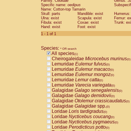
Family: Cebidae
Genus:
S
Cebidae
Saguinus midas
(0)
Specific name:
oedipus
Subspecif
Cebidae
Saguinus mystax
(0)
Name: Cotton-top Tamarin
Cebidae
Saguinus nigricollis
Skull: parts
Mandible: exist
(0)
Humerus: 
Cebidae
Saguinus oedipus
Ulna: exist
Scapula: exist
Femur: ex
(1)
Fibula: exist
Coxae: exist
Trunk: exi
Cebidae
Saguinus weddelli
(0)
Hand: exist
Foot: exist
Cebidae
Saguinus
spp.
(0)
Cebidae
Aotus trivirgatus
1 - 1 of 1
(0)
Cebidae
Cebus albifrons
(0)
Cebidae
Cebus apella
(0)
Species:
Cebidae
Cebus capucinus
* OR search
(0)
All species
Cebidae
Cebus nigrivittatus
(1)
(0)
Cheirogaleidae
Microcebus murinus
Cebidae
Cebus
spp.
(0)
(0)
Lemuridae
Eulemur fulvus
Cebidae
Saimiri boliviensis
(0)
(0)
Lemuridae
Eulemur macaco
Cebidae
Saimiri sciureus
(0)
(0)
Lemuridae
Eulemur mongoz
Atelidae
Alouatta caraya
(0)
(0)
Lemuridae
Lemur catta
Atelidae
Alouatta fusca
(0)
(0)
Lemuridae
Varecia variegata
Atelidae
Alouatta seniculus
(0)
(0)
Galagidae
Galago senegalensis
Atelidae
Alouatta
spp.
(0)
(0)
Galagidae
Galago demidovii
Atelidae
Ateles belzebuth
(0)
(0)
Galagidae
Otolemur crassicaudatus
Atelidae
Ateles geoffroyi
(0)
(0)
Galagidae
Galagidae
spp.
Atelidae
Ateles paniscus
(0)
(0)
Loridae
Loris tardigradus
Atelidae
Ateles
spp.
(0)
(0)
Loridae
Nycticebus coucang
Atelidae
Lagothrix lagothricha
(0)
(0)
Loridae
Nycticebus pygmaeus
Atelidae
Lagothrix lagothricha cana
(0)
(0)
Loridae
Perodicticus potto
Pitheciidae
Cacajao calvus rubicundu
(0)