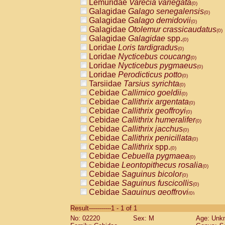
Lemuridae
Varecia variegata
(0)
Galagidae
Galago senegalensis
(0)
Galagidae
Galago demidovii
(0)
Galagidae
Otolemur crassicaudatus
(0)
Galagidae
Galagidae
spp.
(0)
Loridae
Loris tardigradus
(0)
Loridae
Nycticebus coucang
(0)
Loridae
Nycticebus pygmaeus
(0)
Loridae
Perodicticus potto
(0)
Tarsiidae
Tarsius syrichta
(0)
Cebidae
Callimico goeldii
(0)
Cebidae
Callithrix argentata
(0)
Cebidae
Callithrix geoffroyi
(0)
Cebidae
Callithrix humeralifer
(0)
Cebidae
Callithrix jacchus
(0)
Cebidae
Callithrix penicillata
(0)
Cebidae
Callithrix
spp.
(0)
Cebidae
Cebuella pygmaea
(0)
Cebidae
Leontopithecus rosalia
(0)
Cebidae
Saguinus bicolor
(0)
Cebidae
Saguinus fuscicollis
(0)
Cebidae
Saguinus geoffroyi
(0)
Cebidae
Saguinus imperator
(0)
Result-----------1 - 1 of 1
Cebidae
Saguinus labiatus
(0)
No: 02220
Sex: M
Age: Unk
Cebidae
Saguinus leucopus
(0)