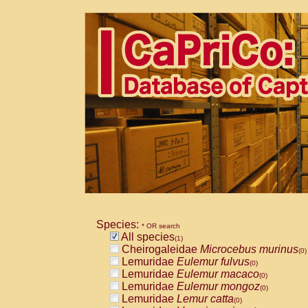
Species:
* OR search
All species
(1)
Cheirogaleidae
Microcebus murinus
(0)
Lemuridae
Eulemur fulvus
(0)
Lemuridae
Eulemur macaco
(0)
Lemuridae
Eulemur mongoz
(0)
Lemuridae
Lemur catta
(0)